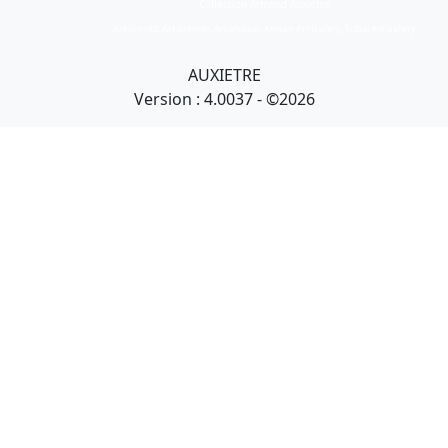
Collection Armand Auxietre
Art primitif, Art premier, Art africain, African Art Gallery, Tribal Art Gallery
AUXIETRE
Version : 4.0037 - ©2026