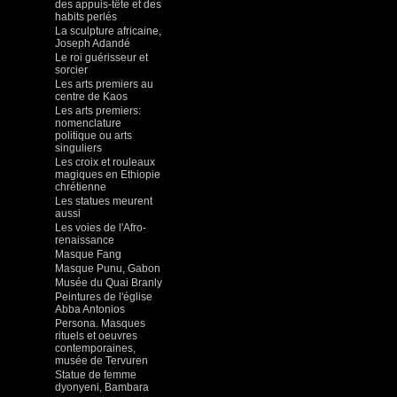
des appuis-tête et des
habits perlés
La sculpture africaine,
Joseph Adandé
Le roi guérisseur et
sorcier
Les arts premiers au
centre de Kaos
Les arts premiers:
nomenclature
politique ou arts
singuliers
Les croix et rouleaux
magiques en Ethiopie
chrétienne
Les statues meurent
aussi
Les voies de l'Afro-
renaissance
Masque Fang
Masque Punu, Gabon
Musée du Quai Branly
Peintures de l'église
Abba Antonios
Persona. Masques
rituels et oeuvres
contemporaines,
musée de Tervuren
Statue de femme
dyonyeni, Bambara