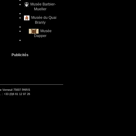
Musée Barbier-
Mueller
Musée du Quai
Branly
Musée
Dapper
Publicités
de Verneuil 75007 PARIS
. : +33 (0)6 61 12 97 26