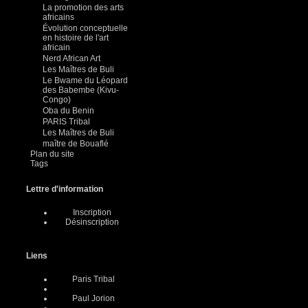
La promotion des arts
africains
Évolution conceptuelle
en histoire de l'art
africain
Nerd African Art
Les Maîtres de Buli
Le Bwame du Léopard
des Babembe (Kivu-
Congo)
Oba du Benin
PARIS Tribal
Les Maîtres de Buli
maître de Bouaflé
Plan du site
Tags
Lettre d'information
Inscription
Désinscription
Liens
Paris Tribal
Paul Jorion