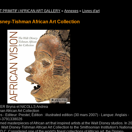
T PRIMITIF / AFRICAN ART GALLERY
»
Annexes
»
Livres d'art
isney-Tishman African Art Collection
R Bryna et NICOLLS Andrea
an African Art Collection
s - Editeur: Prestel; Édition : illustrated edition (30 mars 2007) - Langue: Anglais -
78-3791338026
ed masterpieces of African art that inspired artists at the Walt Disney studios. In 2
alt Disney-Tishman African Art Collection to the Smithsonian Institution's Nationa
.C. Considered one of the world's finest collections of African art, the Disney-