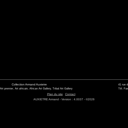
Collection Armand Auxietre
41 rue 
 Art premier, Art africain, African Art Gallery, Tribal Art Gallery
Tél. Fax
Plan du site
Contact
AUXIETRE Armand - Version : 4.0037 - ©2026