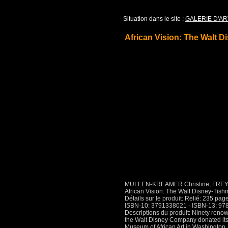
Situation dans le site :
GALERIE D'AR
African Vision: The Walt D
MULLEN-KREAMER Christine, FREYE
African Vision: The Walt Disney-Tishm
Détails sur le produit: Relié: 235 page
ISBN-10: 3791338021 - ISBN-13: 9
Descriptions du produit: Ninety renown
the Walt Disney Company donated its W
Museum of African Art in Washington, D