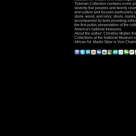
Tishman Collection contains iconic pi
seventy-five peoples and twenty countr
and culture and focuses particularly 
stone, wood, and ivory; stools, masks,
accompanied by texts providing inform
the first public presentation of the c
America's national treasures.
About the author: Christine Mullen Kr
Collections at the National Museum of 
African Art. Martin Sklar is Vice Cha