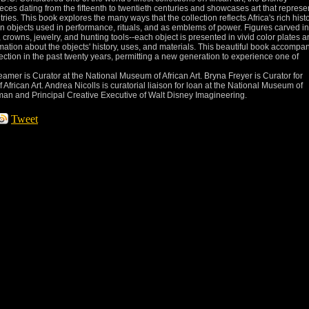
eces dating from the fifteenth to twentieth centuries and showcases art that represe
ies. This book explores the many ways that the collection reflects Africa's rich hist
on objects used in performance, rituals, and as emblems of power. Figures carved in
 crowns, jewelry, and hunting tools--each object is presented in vivid color plates 
ation about the objects' history, uses, and materials. This beautiful book accompa
ollection in the past twenty years, permitting a new generation to experience one of
eamer is Curator at the National Museum of African Art. Bryna Freyer is Curator for
African Art. Andrea Nicolls is curatorial liaison for loan at the National Museum of
irman and Principal Creative Executive of Walt Disney Imagineering.
Tweet