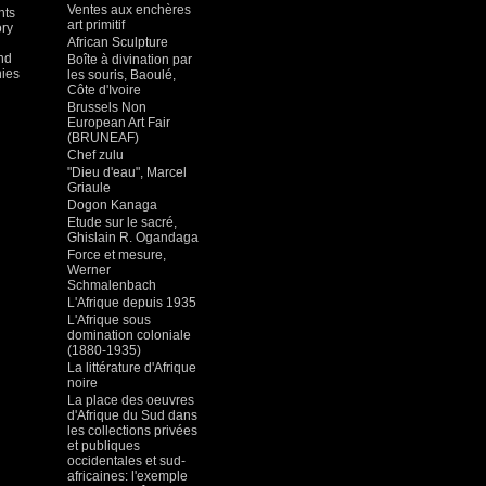
Ventes aux enchères
nts
art primitif
ory
African Sculpture
and
Boîte à divination par
nies
les souris, Baoulé,
Côte d'Ivoire
Brussels Non
European Art Fair
(BRUNEAF)
Chef zulu
"Dieu d'eau", Marcel
Griaule
Dogon Kanaga
Etude sur le sacré,
Ghislain R. Ogandaga
Force et mesure,
Werner
Schmalenbach
L'Afrique depuis 1935
L'Afrique sous
domination coloniale
(1880-1935)
La littérature d'Afrique
noire
La place des oeuvres
d'Afrique du Sud dans
les collections privées
et publiques
occidentales et sud-
africaines: l'exemple