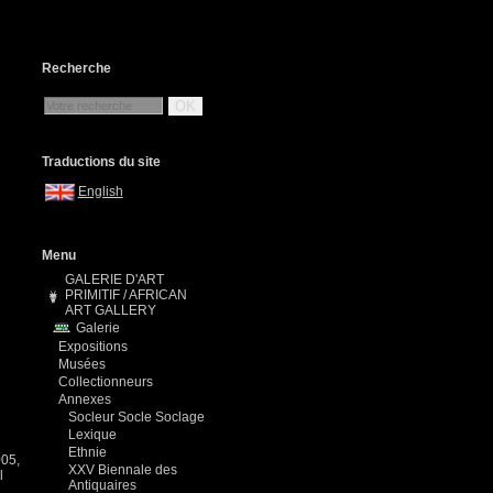
Recherche
OK
Traductions du site
English
Menu
GALERIE D'ART
PRIMITIF / AFRICAN
ART GALLERY
Galerie
Expositions
Musées
Collectionneurs
Annexes
Socleur Socle Soclage
Lexique
Ethnie
005,
XXV Biennale des
l
Antiquaires