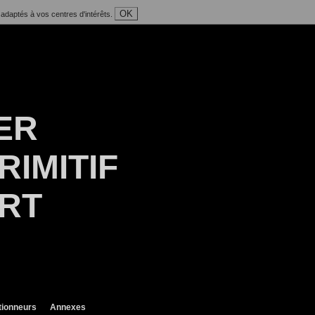
OK
 adaptés à vos centres d'intérêts.
ER
RIMITIF
ART
tionneurs
Annexes