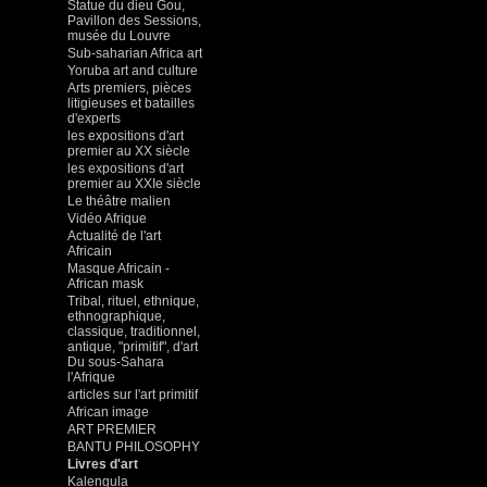
Statue du dieu Gou,
Pavillon des Sessions,
musée du Louvre
Sub-saharian Africa art
Yoruba art and culture
Arts premiers, pièces
litigieuses et batailles
d'experts
les expositions d'art
premier au XX siècle
les expositions d'art
premier au XXIe siècle
Le théâtre malien
Vidéo Afrique
Actualité de l'art
Africain
Masque Africain -
African mask
Tribal, rituel, ethnique,
ethnographique,
classique, traditionnel,
antique, "primitif", d'art
Du sous-Sahara
l'Afrique
articles sur l'art primitif
African image
ART PREMIER
BANTU PHILOSOPHY
Livres d'art
Kalengula