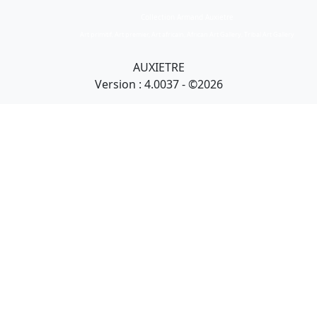
Collection Armand Auxietre
Art primitif, Art premier, Art africain, African Art Gallery, Tribal Art Gallery
AUXIETRE
Version : 4.0037 - ©2026