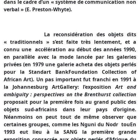
dans le cadre d’un « système de communication non
verbal » (E. Preston-Whyte).
La reconsidération des objets dits
« traditionnels » s’est faite très lentement, et a
connu une
accélération au début des années 1990,
en parallèle avec la mode lancée par les galeries
privées (en 1979 une galerie acheta des objets perlés
pour
la Standart Bank
Foundation Collection of
African Art). Un pas important fut franchi en 1991 à
la Johannesburg
Art
Gallery: l’exposition
Art and
ambiguity : perspectives on the Brenthurst collection
proposait pour la première fois au grand public des
objets sud-africains dans leur pays d’origine.
Néanmoins on peut tout de même observer que
certaines groupes, comme les Nguni du Nodr
touEn
1993 eut lieu à
la SANG
la première grande
exposition consacrée aux objets perlés d’Afrique du