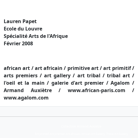
Lauren Papet
Ecole du Louvre
Spécialité Arts de l'Afrique
Février 2008
african art / art africain / primitive art / art primitif /
arts premiers / art gallery / art tribal / tribal art /
l'oeil et la main / galerie d'art premier / Agalom /
Armand Auxiètre / www.african-paris.com /
www.agalom.com
Collection Armand Auxietre
Art primitif, Art premier, Art africain, African Art Gallery, Tribal Art Gallery