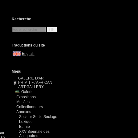
Recherche
OK
Traductions du site
English
Menu
GALERIE D'ART
PRIMITIF / AFRICAN
ART GALLERY
Galerie
Expositions
Musées
Collectionneurs
Annexes
Socleur Socle Soclage
Lexique
Ethnie
XXV Biennale des
our
Antiquaires
 six