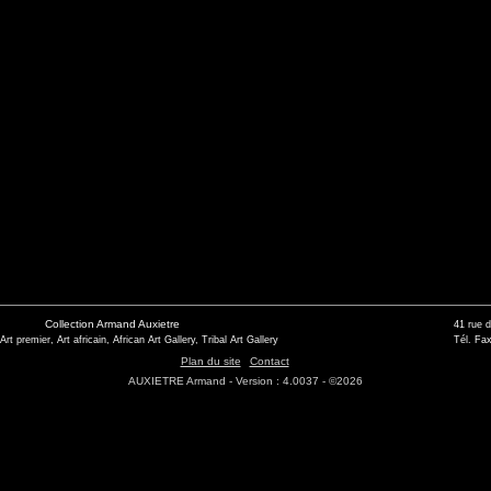
Collection Armand Auxietre
41 rue 
 Art premier, Art africain, African Art Gallery, Tribal Art Gallery
Tél. Fax
Plan du site
Contact
AUXIETRE Armand - Version : 4.0037 - ©2026