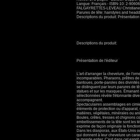
Langue: Français - ISBN-10: 2-9060
FALGAYRETTES-LEVEAU Christiane,
Parures de tête: hairstyles and head
Descriptions du produit: Présentation 
Descriptions du produit:
Présentation de l'éditeur
L'art d'arranger la chevelure, de l'or
incomparables. Pharaons, prêtres de 
bantoues, porte-paroles des divinités 
se distinguent par leurs parures de tê
statues et sur les masques. Émanant 
sélectionnées révèle t'étonnante divers
accompagnent.
Spectaculaires assemblages en cimier,
éléments de protection ou d'apparat, 
matières, végétales, minérales ou an
Boules, crêtes, tresses et chignons c
embellissements de la tête sont les t
exprime de façon originale la fonction 
Dans les diasporas, aux États-Unis o
qui donnent à leur chevelure un caract
le monde entier. C'est dans cet espri