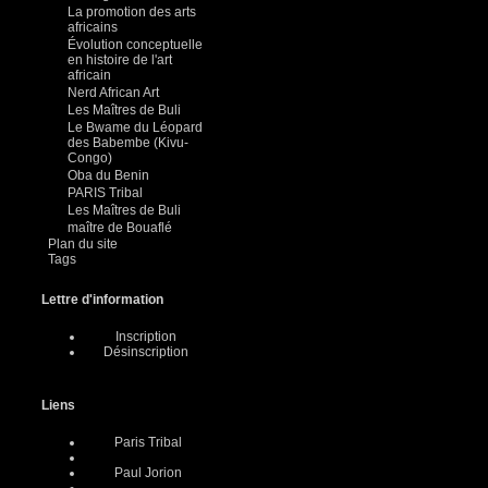
La promotion des arts
africains
Évolution conceptuelle
en histoire de l'art
africain
Nerd African Art
Les Maîtres de Buli
Le Bwame du Léopard
des Babembe (Kivu-
Congo)
Oba du Benin
PARIS Tribal
Les Maîtres de Buli
maître de Bouaflé
Plan du site
Tags
Lettre d'information
Inscription
Désinscription
Liens
Paris Tribal
Paul Jorion