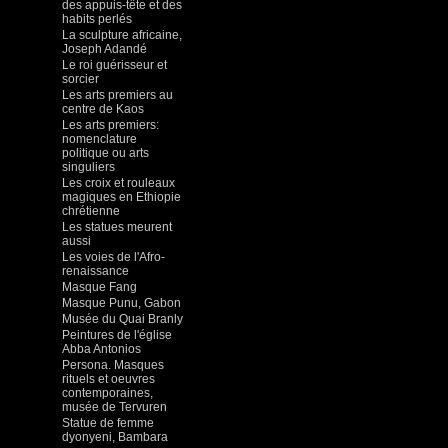
des appuis-tête et des
habits perlés
La sculpture africaine,
Joseph Adandé
Le roi guérisseur et
sorcier
Les arts premiers au
centre de Kaos
Les arts premiers:
nomenclature
politique ou arts
singuliers
Les croix et rouleaux
magiques en Ethiopie
chrétienne
Les statues meurent
aussi
Les voies de l'Afro-
renaissance
Masque Fang
Masque Punu, Gabon
Musée du Quai Branly
Peintures de l'église
Abba Antonios
Persona. Masques
rituels et oeuvres
contemporaines,
musée de Tervuren
Statue de femme
dyonyeni, Bambara