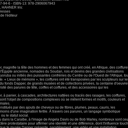
67-94-6 - ISBN-13: 978-2906067943
 HAHNER Iris:
dresses
de l'éditeur
ner, magnifie la tête des hommes et des femmes qui ont créé, en Afrique, des coiffure
l'Égypte ancienne, nomades du Soudan, rois et devins des grandes civilisations
yoruba ou initiés des puissantes confréries du Centre ou de l'Ouest de l'Afrique, to
te. « Lieux de mémoire », tes coiffures ont été transposées par les sculpteurs sur le
du fonds Dapper, de grands musées et de collections privées, la centaine d'oeuvre
ité des parures de tête, coiffes et coiffures, et des accessoires qui les
 à panier, à cascades, architectures nattées ou tracés des rasages, les coiffures,
sont l'objet de compositions complexes où se mêlent formes et motifs, couleurs et
imales.
onstitués par des ajouts de cheveux ou de fibres, plumes, peaux, cauris, les
émoins d'une imagination fertile. À travers ces parures, un langage symbolique
ou le statut social.
u dans la Caraïbe, à l'image de Angela Davis ou de Bob Marley, nombreux sont ce
ère protestataire pour affirmer une identité et une différence, dont t'influence touc
t que te musée Dapper présente, parallèlement, une vidéo et une installation