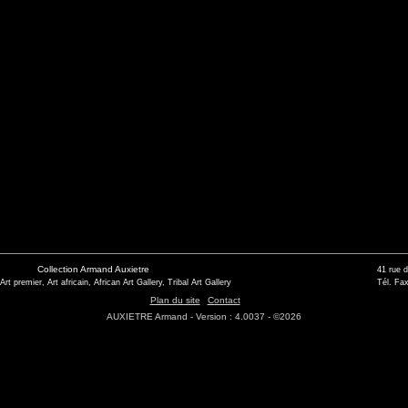
Collection Armand Auxietre
41 rue 
 Art premier, Art africain, African Art Gallery, Tribal Art Gallery
Tél. Fax
Plan du site
Contact
AUXIETRE Armand - Version : 4.0037 - ©2026