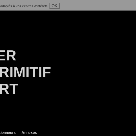
OK
 adaptés à vos centres d'intérêts.
ER
RIMITIF
ART
tionneurs
Annexes