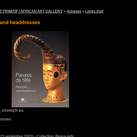
T PRIMITIF / AFRICAN ART GALLERY
»
Annexes
»
Livres d'art
s and headdresses
 HAHNER Iris
dresses
(15 septembre 2003) - Collection: Beaux-Arts