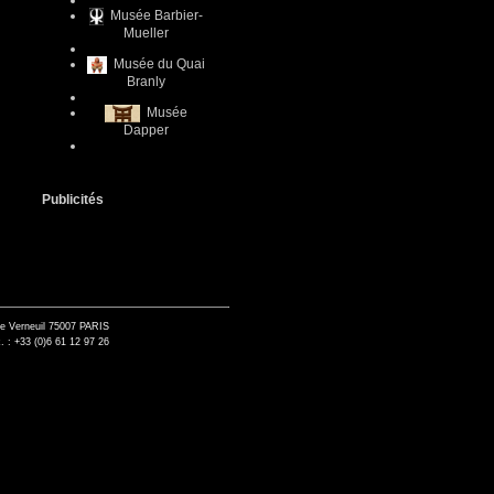
Musée Barbier-
Mueller
Musée du Quai
Branly
Musée
Dapper
Publicités
de Verneuil 75007 PARIS
. : +33 (0)6 61 12 97 26