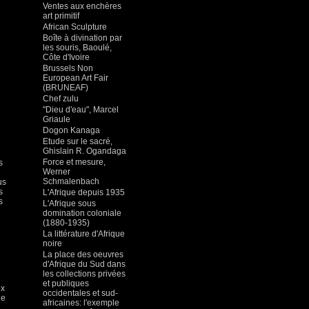
Ventes aux enchères
art primitif
African Sculpture
Boîte à divination par
les souris, Baoulé,
Côte d'Ivoire
Brussels Non
European Art Fair
(BRUNEAF)
Chef zulu
"Dieu d'eau", Marcel
Griaule
Dogon Kanaga
Etude sur le sacré,
Ghislain R. Ogandaga
Force et mesure,
s
Werner
Schmalenbach
us
s
L'Afrique depuis 1935
s
L'Afrique sous
domination coloniale
(1880-1935)
La littérature d'Afrique
noire
La place des oeuvres
d'Afrique du Sud dans
les collections privées
et publiques
ux
occidentales et sud-
he
africaines: l'exemple