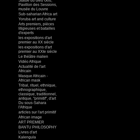
Statue du dieu Gou,
Pavillon des Sessions,
musée du Louvre
Sub-saharian Africa art
Yoruba art and culture
Arts premiers, pièces
litigieuses et batailles
d'experts
les expositions d'art
premier au XX siècle
les expositions d'art
premier au XXIe siècle
Le théâtre malien
Vidéo Afrique
Actualité de l'art
Africain
Masque Africain -
African mask
Tribal, rituel, ethnique,
ethnographique,
classique, traditionnel,
antique, "primitif", d'art
Du sous-Sahara
l'Afrique
articles sur l'art primitif
African image
ART PREMIER
BANTU PHILOSOPHY
Livres d'art
Kalengula