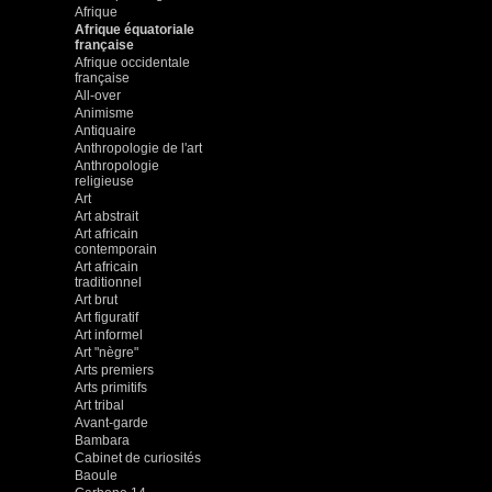
Afrique
Afrique équatoriale
française
Afrique occidentale
française
All-over
Animisme
Antiquaire
Anthropologie de l'art
Anthropologie
religieuse
Art
Art abstrait
Art africain
contemporain
Art africain
traditionnel
Art brut
Art figuratif
Art informel
Art "nègre"
Arts premiers
Arts primitifs
Art tribal
Avant-garde
Bambara
Cabinet de curiosités
Baoule