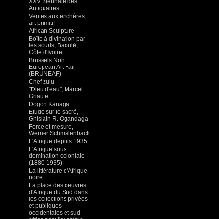
XXV Biennale des
Antiquaires
Ventes aux enchères
art primitif
African Sculpture
Boîte à divination par
les souris, Baoulé,
Côte d'Ivoire
Brussels Non
European Art Fair
(BRUNEAF)
Chef zulu
"Dieu d'eau", Marcel
Griaule
Dogon Kanaga
Etude sur le sacré,
Ghislain R. Ogandaga
Force et mesure,
Werner Schmalenbach
L'Afrique depuis 1935
L'Afrique sous
domination coloniale
(1880-1935)
La littérature d'Afrique
noire
La place des oeuvres
d'Afrique du Sud dans
les collections privées
et publiques
occidentales et sud-