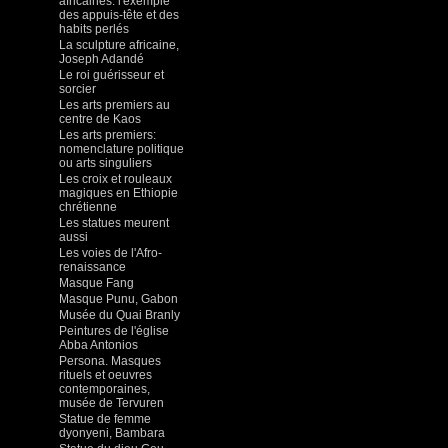
africaines: l'exemple
des appuis-tête et des
habits perlés
La sculpture africaine,
Joseph Adandé
Le roi guérisseur et
sorcier
Les arts premiers au
centre de Kaos
Les arts premiers:
nomenclature politique
ou arts singuliers
Les croix et rouleaux
magiques en Ethiopie
chrétienne
Les statues meurent
aussi
Les voies de l'Afro-
renaissance
Masque Fang
Masque Punu, Gabon
Musée du Quai Branly
Peintures de l'église
Abba Antonios
Persona. Masques
rituels et oeuvres
contemporaines,
musée de Tervuren
Statue de femme
dyonyeni, Bambara