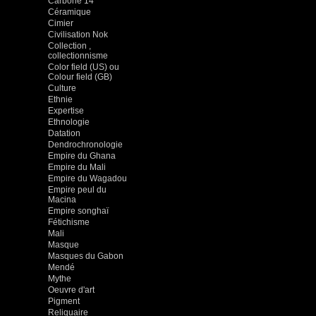
Carbone 14
Céramique
Cimier
Civilisation Nok
Collection ,
collectionnisme
Color field (US) ou
Colour field (GB)
Culture
Ethnie
Expertise
Ethnologie
Datation
Dendrochronologie
Empire du Ghana
Empire du Mali
Empire du Wagadou
Empire peul du
Macina
Empire songhaï
Fétichisme
Mali
Masque
Masques du Gabon
Mendé
Mythe
Oeuvre d'art
Pigment
Reliquaire