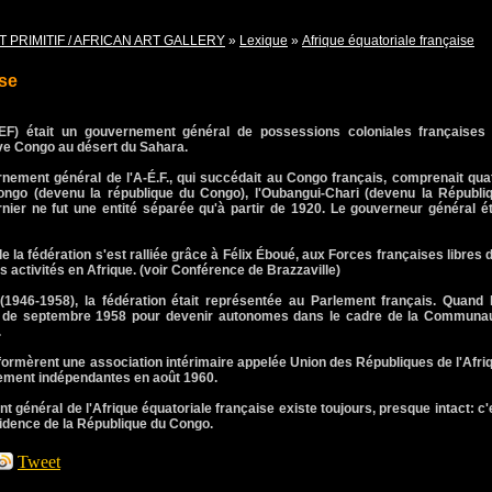
T PRIMITIF / AFRICAN ART GALLERY
»
Lexique
»
Afrique équatoriale française
ise
(AEF) était un gouvernement général de possessions coloniales françaises
uve Congo au désert du Sahara.
rnement général de l'A-É.F., qui succédait au Congo français, comprenait qua
Congo (devenu la république du Congo), l'Oubangui-Chari (devenu la Républi
rnier ne fut une entité séparée qu'à partir de 1920. Le gouverneur général ét
la fédération s'est ralliée grâce à Félix Éboué, aux Forces françaises libres 
rs activités en Afrique. (voir Conférence de Brazzaville)
(1946-1958), la fédération était représentée au Parlement français. Quand 
um de septembre 1958 pour devenir autonomes dans le cadre de la Communa
.
formèrent une association intérimaire appelée Union des Républiques de l'Afri
tement indépendantes en août 1960.
t général de l'Afrique équatoriale française existe toujours, presque intact: c'
ésidence de la République du Congo.
Tweet