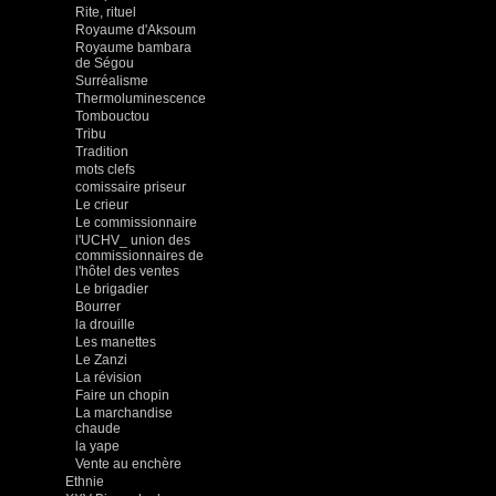
Rite, rituel
Royaume d'Aksoum
Royaume bambara
de Ségou
Surréalisme
Thermoluminescence
Tombouctou
Tribu
Tradition
mots clefs
comissaire priseur
Le crieur
Le commissionnaire
l'UCHV_ union des
commissionnaires de
l'hôtel des ventes
Le brigadier
Bourrer
la drouille
Les manettes
Le Zanzi
La révision
Faire un chopin
La marchandise
chaude
la yape
Vente au enchère
Ethnie