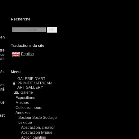
Recherche
OK
 en
Traductions du site
tre
English
que
ait
dès
Menu
GALERIE D'ART
PRIMITIF / AFRICAN
les
ART GALLERY
uté
Galerie
Expositions
que
Musées
Collectionneurs
Annexes
est
Socleur Socle Soclage
Lexique
Abstraction, création
Abstraction lyrique
Action painting