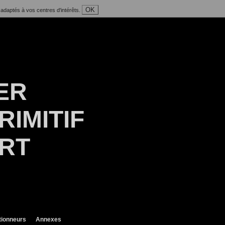
OK
 adaptés à vos centres d'intérêts.
ER
RIMITIF
ART
tionneurs
Annexes