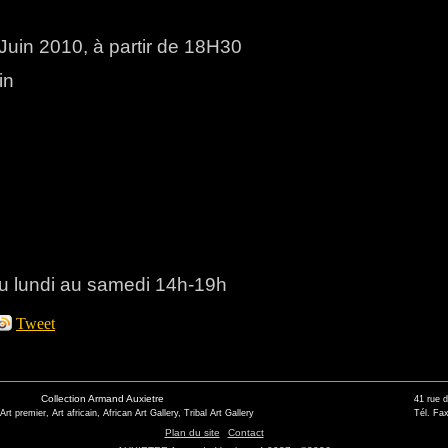
Juin 2010, à partir de 18H30
in
du lundi au samedi 14h-19h
Tweet
Collection Armand Auxietre
41 rue 
 Art premier, Art africain, African Art Gallery, Tribal Art Gallery
Tél. Fax
Plan du site
Contact