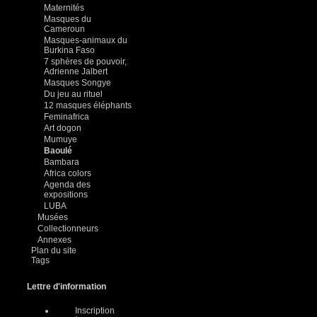
Maternités
Masques du
Cameroun
Masques-animaux du
Burkina Faso
7 sphères de pouvoir,
Adrienne Jalbert
Masques Songye
Du jeu au rituel
12 masques éléphants
Feminafrica
Art dogon
Mumuye
Baoulé
Bambara
Africa colors
Agenda des
expositions
LUBA
Musées
Collectionneurs
Annexes
Plan du site
Tags
Lettre d'information
Inscription