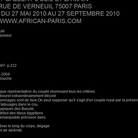
ulé
aisseur
997- p.222
n-2004
mrouche
ique représentation du couple réunissant tous les critères
tabouret extraordinairement décoré
onnages sont de face.On peut supposer qu'il s'agit d'un couple royal par la prése
 tatouages dans le cou,
typiques des Baoulé;
ttribut des dieux égyptiens
 remarquable précision dans
 bras le long du corps, dégage
 de sérénité.