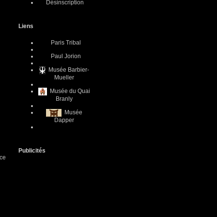
Désinscription
Liens
Paris Tribal
Paul Jorion
Musée Barbier-
Mueller
Musée du Quai
Branly
Musée
Dapper
Publicités
nce