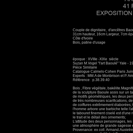
Couple de dignitaire, d'ancêtres Bao
31cm hauteur, 16cm Largeur, 7cm ép
Côte d'Ivoire
Bois, patine d'usage
époque : XVIIIe -XIXe siècle
Suzan M.Vogel "l'art Baoulé" Yale - 1
Pièce Similaire
Catalogue Calmels-Cohen Paris Jui
Experts : MM.A de Monbrison et P. A
Référence : p.38.39.40
Bois , Fibre végétale, bakélite.Magnif
de la sculpture Baoule assis sur un 
de motifs géométriques, les deux pers
de très nombreuses scarifications, de
de coiffures extrêmement élaborées, 
l'homme arbore une barbiche telle l'a
le tabouret finement ciselé est d'une
le trait et le détail des ornements;
L'attitude des deux personnages, les
une atmosphère de grande sagesse et
Provenance: ex coll. Armand.Auxietre