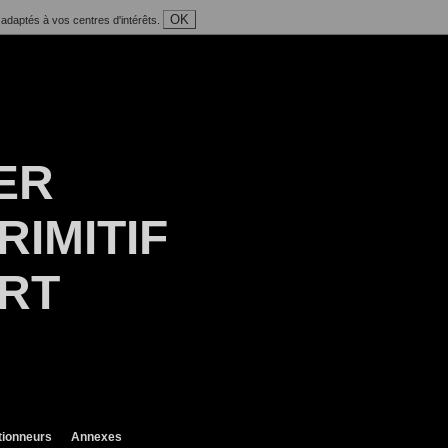
OK
 adaptés à vos centres d'intérêts.
ER
RIMITIF
ART
tionneurs
Annexes