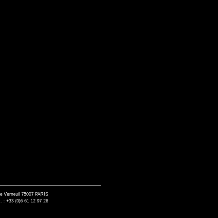
de Verneuil 75007 PARIS
. : +33 (0)6 61 12 97 26