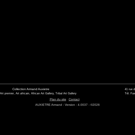
Collection Armand Auxietre
41 rue 
 Art premier, Art africain, African Art Gallery, Tribal Art Gallery
Tél. Fax
Plan du site
Contact
AUXIETRE Armand - Version : 4.0037 - ©2026