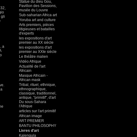
Statue du dieu Gou,
Pavillon des Sessions,
932,
musée du Louvre
gio
Sub-saharian Africa art
 gli
Yoruba art and culture
e
Arts premiers, pièces
litigieuses et batailles
d'experts
les expositions d'art
premier au XX siècle
, a
les expositions d'art
A
premier au XXIe siècle
so
Le théâtre malien
Vidéo Afrique
Actualité de l'art
Africain
Masque Africain -
African mask
Tribal, rituel, ethnique,
ve.
ethnographique,
ia
classique, traditionnel,
antique, "primitif", d'art
Du sous-Sahara
e
l'Afrique
che
articles sur l'art primitif
African image
ART PREMIER
BANTU PHILOSOPHY
Livres d'art
Kalengula