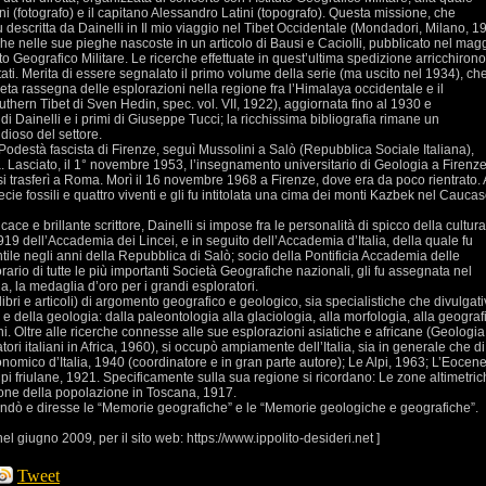
i (fotografo) e il capitano Alessandro Latini (topografo). Questa missione, che
 descritta da Dainelli in Il mio viaggio nel Tibet Occidentale (Mondadori, Milano, 1
che nelle sue pieghe nascoste in un articolo di Bausi e Caciolli, pubblicato nel mag
tuto Geografico Militare. Le ricerche effettuate in quest’ultima spedizione arricchirono
tati. Merita di essere segnalato il primo volume della serie (ma uscito nel 1934), ch
ta rassegna delle esplorazioni nella regione fra l’Himalaya occidentale e il
thern Tibet di Sven Hedin, spec. vol. VII, 1922), aggiornata fino al 1930 e
i Dainelli e i primi di Giuseppe Tucci; la ricchissima bibliografia rimane un
dioso del settore.
Podestà fascista di Firenze, seguì Mussolini a Salò (Repubblica Sociale Italiana),
a. Lasciato, il 1° novembre 1953, l’insegnamento universitario di Geologia a Firenze
i trasferì a Roma. Morì il 16 novembre 1968 a Firenze, dove era da poco rientrato. 
cie fossili e quattro viventi e gli fu intitolata una cima dei monti Kazbek nel Cauca
icace e brillante scrittore, Dainelli si impose fra le personalità di spicco della cultura
1919 dell’Accademia dei Lincei, e in seguito dell’Accademia d’Italia, della quale fu
tile negli anni della Repubblica di Salò; socio della Pontificia Accademia delle
rio di tutte le più importanti Società Geografiche nazionali, gli fu assegnata nel
a, la medaglia d’oro per i grandi esploratori.
libri e articoli) di argomento geografico e geologico, sia specialistiche che divulgati
 della geologia: dalla paleontologia alla glaciologia, alla morfologia, alla geograf
oni. Oltre alle ricerche connesse alle sue esplorazioni asiatiche e africane (Geologia
atori italiani in Africa, 1960), si occupò ampiamente dell’Italia, sia in generale che di
conomico d’Italia, 1940 (coordinatore e in gran parte autore); Le Alpi, 1963; L’Eocen
alpi friulane, 1921. Specificamente sulla sua regione si ricordano: Le zone altimetri
ione della popolazione in Toscana, 1917.
fondò e diresse le “Memorie geografiche” e le “Memorie geologiche e geografiche”.
el giugno 2009, per il sito web: https://www.ippolito-desideri.net ]
Tweet