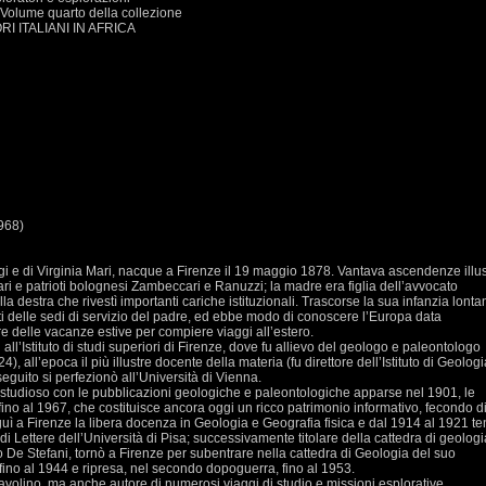
- Volume quarto della collezione
I ITALIANI IN AFRICA
968)
uigi e di Virginia Mari, nacque a Firenze il 19 maggio 1878. Vantava ascendenze illust
ri e patrioti bolognesi Zambeccari e Ranuzzi; la madre era figlia dell’avvocato
a destra che rivestì importanti cariche istituzionali. Trascorse la sua infanzia lonta
i delle sedi di servizio del padre, ed ebbe modo di conoscere l’Europa data
are delle vacanze estive per compiere viaggi all’estero.
all’Istituto di studi superiori di Firenze, dove fu allievo del geologo e paleontologo
all’epoca il più illustre docente della materia (fu direttore dell’Istituto di Geologi
eguito si perfezionò all’Università di Vienna.
di studioso con le pubblicazioni geologiche e paleontologiche apparse nel 1901, le
ino al 1967, che costituisce ancora oggi un ricco patrimonio informativo, fecondo d
ì a Firenze la libera docenza in Geologia e Geografia fisica e dal 1914 al 1921 t
di Lettere dell’Università di Pisa; successivamente titolare della cattedra di geologi
o De Stefani, tornò a Firenze per subentrare nella cattedra di Geologia del suo
 fino al 1944 e ripresa, nel secondo dopoguerra, fino al 1953.
tavolino, ma anche autore di numerosi viaggi di studio e missioni esplorative,