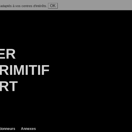
OK
 adaptés à vos centres d'intérêts.
ER
RIMITIF
ART
tionneurs
Annexes