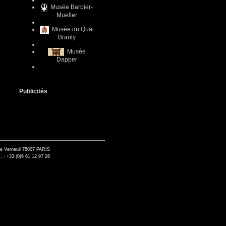
Musée Barbier-
Mueller
Musée du Quai
Branly
Musée
Dapper
Publicités
de Verneuil 75007 PARIS
. : +33 (0)6 61 12 97 26