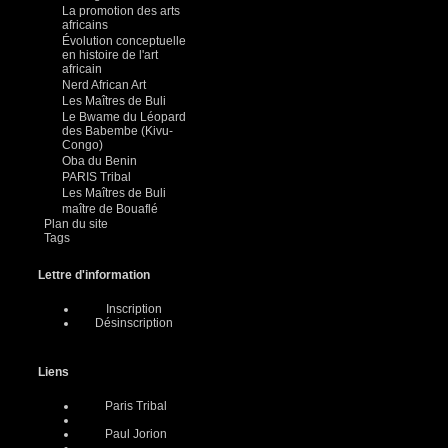
La promotion des arts
africains
Évolution conceptuelle
en histoire de l'art
africain
Nerd African Art
Les Maîtres de Buli
Le Bwame du Léopard
des Babembe (Kivu-
Congo)
Oba du Benin
PARIS Tribal
Les Maîtres de Buli
maître de Bouaflé
Plan du site
Tags
Lettre d'information
Inscription
Désinscription
Liens
Paris Tribal
Paul Jorion