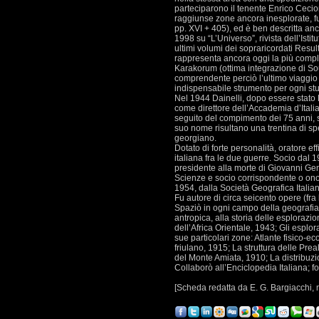
parteciparono il tenente Enrico Cecion
raggiunse zone ancora inesplorate, fu
pp. XVI + 405), ed è ben descritta an
1998 su “L’Universo”, rivista dell’Isti
ultimi volumi dei sopraricordati Resul
rappresenta ancora oggi la più comple
Karakorum (ottima integrazione di Sou
comprendente perciò l’ultimo viaggio d
indispensabile strumento per ogni stu
Nel 1944 Dainelli, dopo essere stato 
come direttore dell’Accademia d’Itali
seguito del compimento dei 75 anni, s
suo nome risultano una trentina di spe
georgiano.
Dotato di forte personalità, oratore eff
italiana fra le due guerre. Socio dal 
presidente alla morte di Giovanni Gen
Scienze e socio corrispondente o onora
1954, dalla Società Geografica Italian
Fu autore di circa seicento opere (fra 
Spaziò in ogni campo della geografia e
antropica, alla storia delle esplorazi
dell’Africa Orientale, 1943; Gli esplor
sue particolari zone: Atlante fisico-e
friulano, 1915; La struttura delle Pre
del Monte Amiata, 1910; La distribuz
Collaborò all’Enciclopedia Italiana; 
[Scheda redatta da E. G. Bargiacchi, n