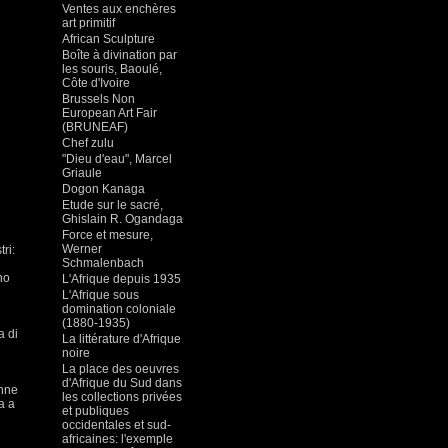
Ventes aux enchères
art primitif
African Sculpture
Boîte à divination par
les souris, Baoulé,
Côte d'Ivoire
Brussels Non
European Art Fair
(BRUNEAF)
Chef zulu
"Dieu d'eau", Marcel
Griaule
Dogon Kanaga
Etude sur le sacré,
Ghislain R. Ogandaga
Force et mesure,
Werner
ri:
Schmalenbach
no
L'Afrique depuis 1935
L'Afrique sous
domination coloniale
(1880-1935)
a di
La littérature d'Afrique
noire
La place des oeuvres
i
d'Afrique du Sud dans
enne
les collections privées
a a
et publiques
occidentales et sud-
africaines: l'exemple