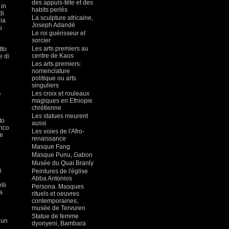
des appuis-tête et des
 in
habits perlés
di
La sculpture africaine,
nia
Joseph Adandé
u
Le roi guérisseur et
sorcier
Les arts premiers au
tto
centre de Kaos
e di
Les arts premiers:
nomenclature
politique ou arts
.
singuliers
,
Les croix et rouleaux
magiques en Ethiopie
chrétienne
Les statues meurent
to
aussi
rico
Les voies de l'Afro-
le
renaissance
Masque Fang
Masque Punu, Gabon
Musée du Quai Branly
i
Peintures de l'église
Abba Antonios
lli
Persona. Masques
a
rituels et oeuvres
contemporaines,
musée de Tervuren
Statue de femme
 un
dyonyeni, Bambara