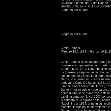
Collezione diretta da Giotto Dainelli 
DAINELLI Giotto - GLI ESPLORATOR
Biografia dell'autore
Biografia dell'autore
Giotto Dainelli
(Firenze 19.5 1878 – Firenze 16.11.1
Giotto Dainelli, figlio del generale L
il padre era imparentato con i carbona
Adriano Mari (1813-1887), politico dell
da Firenze, a seguito dei cambiament
l’abitudine della famiglia di approfitt
Nel 1900 si laureò in Scienze naturali 
padovano Carlo De Stefani (1851-1924), 
Firenze e accademico dei Lincei); in s
Dainelli mostrò subito il suo valore 
prime di una serie numerosa, estesa f
validi insegnamenti. Nel 1903 consegu
la cattedra di Geografia nella Facoltà 
Napoli fino al 1924, anno in cui, mort
maestro, tenuta poi ininterrottamente
Dainelli non fu solo uno studioso da 