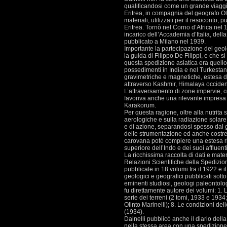
qualificandosi come un grande viaggia
Eritrea, in compagnia del geografo Ol
materiali, utilizzati per il resoconto, 
Eritrea. Tornò nel Corno d’Africa nel
incarico dell’Accademia d’Italia, del
pubblicato a Milano nel 1939.
Importante la partecipazione del geol
la guida di Filippo De Filippi, e che 
questa spedizione asiatica era quello d
possedimenti in India e nel Turkesta
gravimetriche e magnetiche, estesa da
attraverso Kashmir, Himalaya occident
L’attraversamento di zone impervie, 
favoriva anche una rilevante impresa e
Karakorum.
Per questa ragione, oltre alla nutrita 
aerologiche e sulla radiazione solare
e di azione, separandosi spesso dal g
delle strumentazione ed anche costrett
carovana poté compiere una estesa ric
superiore dell’Indo e dei suoi affluenti
La ricchissima raccolta di dati e mate
Relazioni Scientifiche della Spedizi
pubblicate in 18 volumi fra il 1922 e i
geologici e geografici pubblicati sott
eminenti studiosi, geologi paleontolog
fu direttamente autore dei volumi: 1. 
serie dei terreni (2 tomi, 1933 e 1934;
Olinto Marinelli); 8. Le condizioni dell
(1934).
Dainelli pubblicò anche il diario del
nella stessa area con una spedizione da