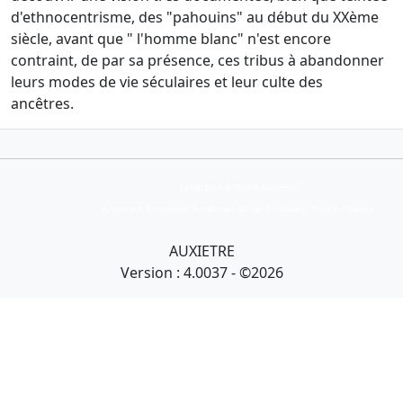
d'ethnocentrisme, des "pahouins" au début du XXème
siècle, avant que " l'homme blanc" n'est encore
contraint, de par sa présence, ces tribus à abandonner
leurs modes de vie séculaires et leur culte des
ancêtres.
Collection Armand Auxietre
Art primitif, Art premier, Art africain, African Art Gallery, Tribal Art Gallery
AUXIETRE
Version : 4.0037 - ©2026