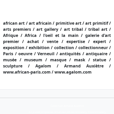
african art / art africain / primitive art / art primitif /
arts premiers / art gallery / art tribal / tribal art /
Afrique / Africa / l'oeil et la main / galerie d'art
premier / achat / vente / expertise / expert /
exposition / exhibition / collection / collectionneur /
Paris / oeuvre / Verneuil / antiquités / antiquaire /
musée / museum / masque / mask / statue /
sculpture / Agalom / Armand Auxiètre /
www.african-paris.com / www.agalom.com
Collection Armand Auxietre
Art primitif, Art premier, Art africain, African Art Gallery, Tribal Art Gallery