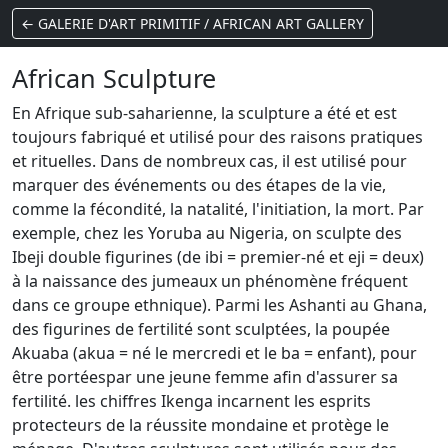
← GALERIE D'ART PRIMITIF / AFRICAN ART GALLERY
African Sculpture
En Afrique sub-saharienne, la sculpture a été et est
toujours fabriqué et utilisé pour des raisons pratiques
et rituelles.
Dans de nombreux cas, il est utilisé pour
marquer des événements ou des étapes de la vie,
comme la fécondité, la natalité, l'initiation, la mort.
Par
exemple, chez les Yoruba au Nigeria, on sculpte des
Ibeji double figurines (de ibi = premier-né et eji = deux)
à la naissance des jumeaux un phénomène fréquent
dans ce groupe ethnique).
Parmi les Ashanti au Ghana,
des figurines de fertilité sont sculptées, la poupée
Akuaba (akua = né le mercredi et le ba = enfant), pour
être portéespar une jeune femme afin d'assurer sa
fertilité.
les chiffres Ikenga incarnent les esprits
protecteurs de la réussite mondaine et protège le