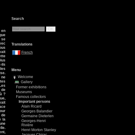
Search
OK
 en
ique
i se
avec
Translations
Nous
ait
French
ette
lus
-ils
les
Menu
ise.
Welcome
s ne
rtes
Gallery
 Les
Former exhibitions
e de
Museums
où ?
Famous collectors
que,
Important persons
vait
Alain Ricard
Face
pour
Georges Balandier
e de
Germaine Dieterlen
e la
Georges-Henri
 une
Rivière
lle.
Henri Morton Stanley
ent,
Jacques Chirac