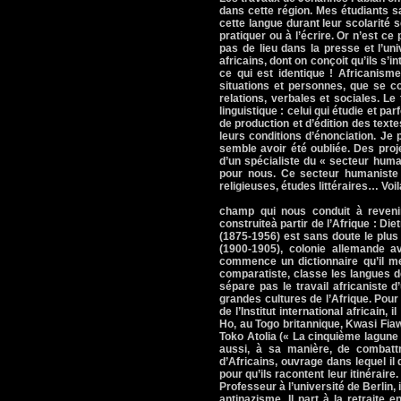
dans cette région. Mes étudiants sa
cette langue durant leur scolarité 
pratiquer ou à l’écrire. Or n’est c
pas de lieu dans la presse et l’un
africains, dont on conçoit qu’ils s’i
ce qui est identique ! Africanism
situations et personnes, que se co
relations, verbales et sociales. Le
linguistique : celui qui étudie et pa
de production et d’édition des textes
leurs conditions d’énonciation. Je
semble avoir été oubliée. Des pro
d’un spécialiste du « secteur human
pour nous. Ce secteur humaniste es
religieuses, études littéraires… Voil
champ qui nous conduit à revenir 
construiteà partir de l’Afrique : D
(1875-1956) est sans doute le plus
(1900-1905), colonie allemande a
commence un dictionnaire qu’il me
comparatiste, classe les langues de
sépare pas le travail africaniste d
grandes cultures de l’Afrique. Pour
de l’Institut international africain,
Ho, au Togo britannique, Kwasi Fiaw
Toko Atolia (« La cinquième lagune
aussi, à sa manière, de combattr
d’Africains, ouvrage dans lequel il
pour qu’ils racontent leur itinérair
Professeur à l’université de Berlin,
antinazisme. Il part à la retraite