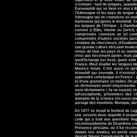
objections et je veux éviter de t
s’extirper : tant de langues, laquel
Euroswahili qui se tient en mai à 
l’Allemagne et les pays de langue 
Allemagne qui ne connaisse au moin
bantouiste qui ignore le kiswahili. 
les langues de l’Afrique : à Hamb
comme à Bâle, Vienne ou Zurich, 
comprendre comment un tel contac
comprendre d’autres sociétés parce 
centaine de chercheurs, d’étudiants
une grande culture africaine moder
venus de tous les pays et au nombre
n’est pas forcément parler, mais 
quoil’échange est tissé, quels sont
France, ilfaut étudier les langues d
Maurice Houis. C’est aussi ce qu’i
kiswahili par exemple, il n’exista
apprendre cettelangue en France : j
et d’une grammaire en italien. On po
un dictionnaire usuel kinyarwanda- 
sans dictionnaire ! Je ne saurais
lafrancophonie, prisonniers des c
domaine de la science est aussi une 
partage des émotions. Musique, danse
En 1977 se tenait le festival de L
une session dans laquelle il propo
celle qui a trait aux questions lin
recommandations du Deuxième congr
Présence africaine, où il fut reco
depuis ces années, en partie sous 
devrait figurer l'avant-garde de la n