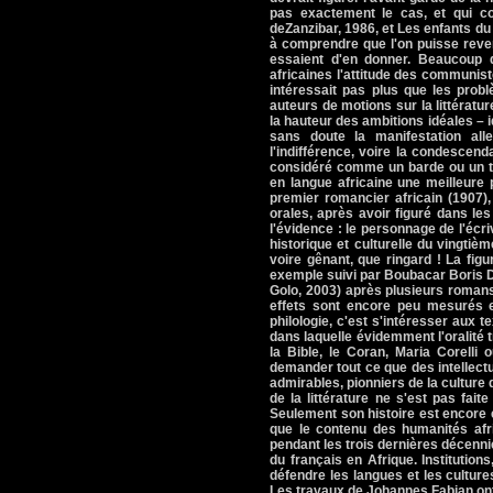
pas exactement le cas, et qui con
deZanzibar, 1986, et Les enfants du f
à comprendre que l'on puisse reven
essaient d'en donner. Beaucoup d
africaines l'attitude des communist
intéressait pas plus que les prob
auteurs de motions sur la littératu
la hauteur des ambitions idéales – 
sans doute la manifestation all
l'indifférence, voire la condescend
considéré comme un barde ou un tra
en langue africaine une meilleure 
premier romancier africain (1907)
orales, après avoir figuré dans les 
l'évidence : le personnage de l'écri
historique et culturelle du vingtièm
voire gênant, que ringard ! La fi
exemple suivi par Boubacar Boris D
Golo, 2003) après plusieurs romans
effets sont encore peu mesurés en 
philologie, c'est s'intéresser aux te
dans laquelle évidemment l'oralité tr
la Bible, le Coran, Maria Corell
demander tout ce que des intellect
admirables, pionniers de la culture d
de la littérature ne s'est pas fai
Seulement son histoire est encore e
que le contenu des humanités afri
pendant les trois dernières décenni
du français en Afrique. Institutions
défendre les langues et les cultur
Les travaux de Johannes Fabian ont 