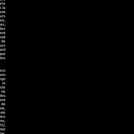
pris
à la
’ont
eurs
ais,
ues,
 des
ment
vail
t de
pays
ford
ique
udes
est
mann
Togo
 et
ste
l ne
 des
dent
r de
ine,
saie
ies
ins,
01).
pour
rne.