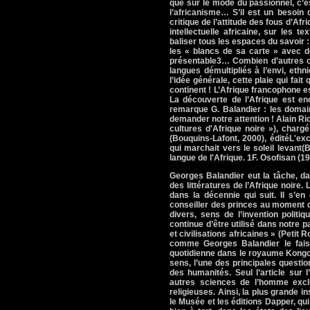
que sur le mode du passionnel, c’es
l’africanisme… S’il est un besoin
critique de l’attitude des fous d’Afr
intellectuelle africaine, sur les t
baliser tous les espaces du savoir 
les « blancs de sa carte » avec d
présentable3… Combien d’autres on
langues démultipliés à l’envi, eth
l’idée générale, cette plaie qui fai
continent ! L’Afrique francophone es
La découverte de l’Afrique est enc
remarque G. Balandier : les domai
demander notre attention ! Alain R
cultures d'Afrique noire »), char
(Bouquins-Lafont, 2000), éditéL'e
qui marchait vers le soleil levan
langue de l'Afrique. 1F. Osofisan (1
Georges Balandier eut la tâche, da
des littératures de l’Afrique noire
dans la décennie qui suit. Il s’e
conseiller des princes au moment d
divers, sens de l’invention politi
continue d’être utilisé dans notre p
et civilisations africaines » (Petit 
comme Georges Balandier le faisai
quotidienne dans le royaume Kongo 
sens, l’une des principales question
des humanités. Seul l’article sur l
autres sciences de l’homme exclue
religieuses. Ainsi, la plus grande i
le Musée et les éditions Dapper, qui 