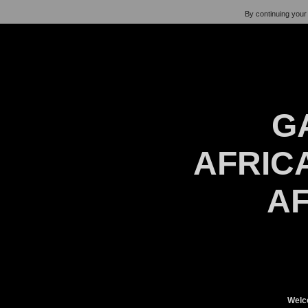
By continuing your 
G
AFRICA
AF
Welc