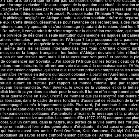
ieux ! Les arts de l’Afrique ne sont pas considérés comme une voie d’accès 
e : étrange exclusion ! Un autre aspect de la question est éludé : la relation 
es, traitée la même année par le regretté Jacques Bureau dans un essai sur Ma
 d’études éthiopiennes en France6. Pourquoi isoler l’Ethiopie ? Pourquoi ne
 : la philologie négligée en Afrique « noire » devient soudain critère de séparat
re eux ! Cette division, désastreuse pour l’avancée des recherches, a des rac
tionne sans s’y apesantir et c’est dommage (« autant de tensions dont les ef
! De même, il conviendrait de s’interroger sur la discrétion excessive, qui con
e le privilège de désigner la seule institution qui enseigne les langues africaine
sations orientales : pourquoi omettre l’Afrique ?!Le présupposé de la passion
oque, qu’elle l’a été ou qu’elle le sera… Erreur funeste, comme on le sait, dans
de même dans les relations internationales :les fous d’Afrique croient part
ce, ou de la langue française : les foules d’Abidjan devraient faire réfléc
a pas dit son dernier mot, mais il lui fautassumer son passé et prendre la pl
 de commencer par Soyinka… J’ai abordé l’Afrique par les textes ; ceux de W
dans mon itinéraire. Ils offrent une voie d’accès à la connaissance de l’Afri
ne dimension cognitive, qui n’est que rarement prise en compte dans les tra
 connaître l’Afrique en dehors du rapport colonial – à partir de l’Amérique , mai
ituation coloniale. Connaître à travers une œuvre qui essayait de montrer, 
ituait autant en rupture par rapport au monde colonial que par rappor
it devenir tiers-mondiste. Pour Soyinka, le cycle de la violence et de la bêtis
allait bientôt payer dans sa chair pour le savoir. Il fut en effet emprisonné pen
 de la guerre civile en 1967. C’est à ce moment que j’ai rencontré son œuvre 
r sa libération, dans le cadre de mes fonctions d’assistant de rédaction de la r
accompagné et m’a fréquemment guidé. Plus tard, j’ai continué à en suivre
s les adaptations africaines d’Euripide, de Brecht, aujourd’hui d’Ubu. Dans
l’expansion des politiques d’autenticité africaine, le message et la pratiqu
outable et corrosive actualité. Les années d’Ife (1977-1985) occupent une pla
 Nobel. Sur un campus, dans la nature, aux portes de la ville sainte des Yoruba
irigé un institut et formé des générations d’étudiants : il s’est aussi entouré d
s, qui étaient aussi ses amis : Femi Osofisan, Kole Omotoso, Olabiyi Yai, Bi
i produisait un savoir et une compréhension critique de l’Afrique. Les soubres