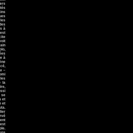
ers
ltés
ains
ues
 les
des
as à
 est
ite
voit
vain
olo,
ées
re à
cène
acé,
u –
oomi
 les
e la
ire,
ussi
 se
s et
e et
uta.
lier
ervé
ment
’est
ple.
ture