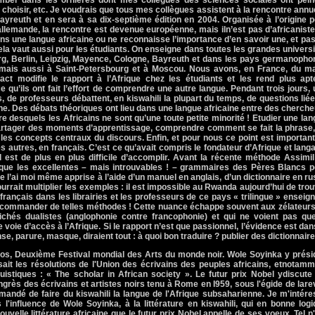
omber dans les ornières dont mes collègues des sciences sociales ont pein
le choisir, etc. Je voudrais que tous mes collègues assistent à la rencontre annu
Bayreuth et en sera à sa dix-septième édition en 2004. Organisée à l’origine 
allemande, la rencontre est devenue européenne, mais iln’est pas d’africanist
s une langue africaine ou ne reconnaisse l’importance d’en savoir une, et pa
Cela vaut aussi pour les étudiants. On enseigne dans toutes les grandes univers
urg, Berlin, Leipzig, Mayence, Cologne, Bayreuth et dans les pays germanoph
mais aussi à Saint-Petersbourg et à Moscou. Nous avons, en France, du ma
t modifie le rapport à l’Afrique chez les étudiants et les rend plus apt
qu’ils ont fait l’effort de comprendre une autre langue. Pendant trois jours,
, de professeurs débattent, en kiswahili la plupart du temps, de questions lié
ne. Des débats théoriques ont lieu dans une langue africaine entre des cherch
 desquels les Africains ne sont qu’une toute petite minorité ! Etudier une la
partager des moments d’apprentissage, comprendre comment se fait la phrase,
 les concepts centraux du discours. Enfin, et pour nous ce point est importan
es autres, en français. C’est ce qu’avait compris le fondateur d’Afrique et lang
l est de plus en plus difficile d’accomplir. Avant la récente méthode Assimi
it que les excellentes – mais introuvables ! – grammaires des Pères Blancs 
e l’ai moi même apprise à l’aide d’un manuel en anglais, d’un dictionnaire en r
urrait multiplier les exemples : il est impossible au Rwanda aujourd’hui de tro
français dans les librairies et les professeurs de ce pays « trilingue » enseig
 recommander de telles méthodes ! Cette nuance échappe souvent aux zélateur
lichés dualistes (anglophonie contre francophonie) et qui ne voient pas que
voie d’accès à l’Afrique. Si le rapport n’est que passionnel, l’évidence est dan
, parure, masque, diraient tout : à quoi bon traduire ? publier des dictionnair
agos, Deuxième Festival mondial des Arts du monde noir. Wole Soyinka y prési
sait les résolutions de l'Union des écrivains des peuples africains, etnotam
guistiques : « The scholar in African society ». Le futur prix Nobel ydiscute
ès des écrivains et artistes noirs tenu à Rome en I959, sous l'égide de lar
mmandé de faire du kiswahili la langue de l'Afrique subsaharienne. Je m'intér
l'influence de Wole Soyinka, à la littérature en kiswahili, qui en bonne log
ouvelle littérature africaine que le futur prix Nobel appelle de ses voeux. Tel n