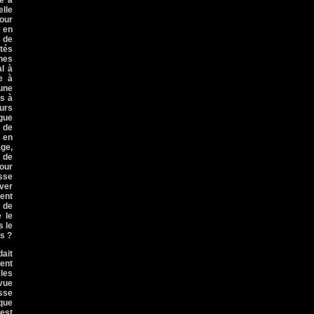
e à
elle
pour
e en
s de
ités
ones
l à
e à
 une
es à
eurs
ngue
 de
t en
age,
l de
pour
usse
uver
nent
s de
 le
s le
es ?
dait
ment
 les
evue
esse
ique
'est