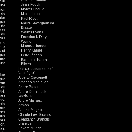
 sur
Jean Rouch
une
Marcel Griaule
tion
r de
Michel Leiris
bler
Paul Rivet
que
Pierre Savorgnan de
 de
Brazza
vers
Walker Evans
t du
Francine N'Diaye
ns !
Werner
s »,
Muensterberger
er à
Henry Kamer
s et
que
Félix Fénéon
mme
Baroness Karen
 une
Blixen
Les collectionneurs d'
"art nègre"
iter
Alberto Giacometti
ique
Amedeo Modigliani
enir
André Breton
t du
qué,
André Derain et le
gues
fauvisme
que,
André Malraux
vie
Arman
 mon
Alberto Magnelli
ines
Claude Lévi-Strauss
 aux
Constantin Brâncuşi
des
Brancusi
ion,
Edvard Munch
pas,