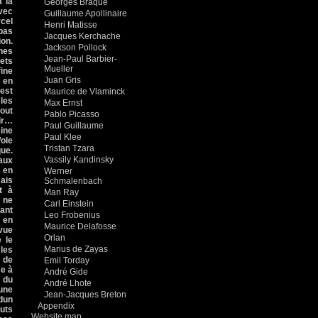
à la
Georges Braque
avec
Guillaume Apollinaire
rcel
Henri Matisse
 pas
Jacques Kerchache
ion.
Jackson Pollock
ines
Jean-Paul Barbier-
fets
Mueller
fine
Juan Gris
s en
 est
Maurice de Vlaminck
 les
Max Ernst
out
Pablo Picasso
hir…
Paul Guillaume
eine
Paul Klee
ole
Tristan Tzara
que.
Vassily Kandinsky
vaux
s en
Werner
mais
Schmalenbach
t à
Man Ray
e ne
Carl Einstein
dant
Leo Frobenius
: en
Maurice Delafosse
evue
Orlan
 le
Marius de Zayas
 les
e de
Emil Torday
ce à
André Gide
, du
André Lhote
’une
Jean-Jacques Breton
odun
Appendix
auts
Website map