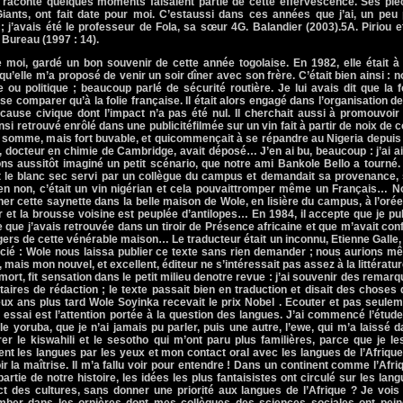
e raconte quelques moments faisaient partie de cette effervescence. Ses piè
iants, ont fait date pour moi. C’estaussi dans ces années que j’ai, un peu 
; j’avais été le professeur de Fola, sa sœur 4G. Balandier (2003).5A. Piriou e
 Bureau (1997 : 14).
moi, gardé un bon souvenir de cette année togolaise. En 1982, elle était à 
qu’elle m’a proposé de venir un soir dîner avec son frère. C’était bien ainsi : 
e ou politique ; beaucoup parlé de sécurité routière. Je lui avais dit que la f
se comparer qu’à la folie française. Il était alors engagé dans l’organisation d
ause civique dont l’impact n’a pas été nul. Il cherchait aussi à promouvoir
si retrouvé enrôlé dans une publicitéfilmée sur un vin fait à partir de noix de c
en somme, mais fort buvable, et quicommençait à se répandre au Nigeria depuis
, docteur en chimie de Cambridge, avait déposé… J’en ai bu, beaucoup : j’ai 
ons aussitôt imaginé un petit scénario, que notre ami Bankole Bello a tourné.
it le blanc sec servi par un collègue du campus et demandait sa provenance,
bien non, c’était un vin nigérian et cela pouvaittromper même un Français… 
r cette saynette dans la belle maison de Wole, en lisière du campus, à l’oré
 et la brousse voisine est peuplée d’antilopes… En 1984, il accepte que je pu
e que j’avais retrouvée dans un tiroir de Présence africaine et que m’avait con
ngers de cette vénérable maison… Le traducteur était un inconnu, Etienne Galle,
écié : Wole nous laissa publier ce texte sans rien demander ; nous aurions 
 mais mon nouvel, et excellent, éditeur ne s’intéressait pas assez à la littérat
ort, fit sensation dans le petit milieu denotre revue : j’ai souvenir des remar
aires de rédaction ; le texte passait bien en traduction et disait des choses
Deux ans plus tard Wole Soyinka recevait le prix Nobel . Ecouter et pas seule
 essai est l’attention portée à la question des langues. J’ai commencé l’étud
le yoruba, que je n’ai jamais pu parler, puis une autre, l’ewe, qui m’a laissé 
r le kiswahili et le sesotho qui m’ont paru plus familières, parce que je le
t les langues par les yeux et mon contact oral avec les langues de l’Afriqu
r la maîtrise. Il m’a fallu voir pour entendre ! Dans un continent comme l’Afri
tie de notre histoire, les idées les plus fantaisistes ont circulé sur les lan
t des cultures, sans donner une priorité aux langues de l’Afrique ? Je vois