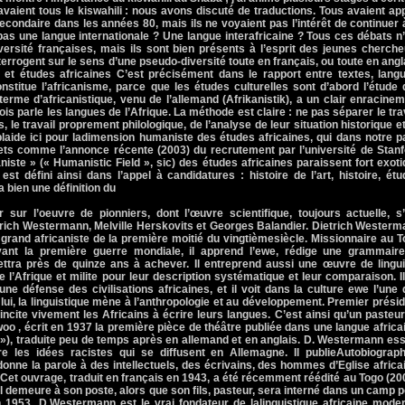
vaient tous le kiswahili : nous avons discuté de traductions. Tous avaient ap
secondaire dans les années 80, mais ils ne voyaient pas l’intérêt de continuer 
e pas une langue internationale ? Une langue interafricaine ? Tous ces débats n
iversité françaises, mais ils sont bien présents à l’esprit des jeunes cherch
nterrogent sur le sens d’une pseudo-diversité toute en français, ou toute en angl
e et études africaines C’est précisément dans le rapport entre textes, lang
nstitue l’africanisme, parce que les études culturelles sont d’abord l’étude
 terme d’africanistique, venu de l’allemand (Afrikanistik), a un clair enracine
rfois parle les langues de l’Afrique. La méthode est claire : ne pas séparer le tra
, le travail proprement philologique, de l’analyse de leur situation historique e
 plaide ici pour ladimension humaniste des études africaines, qui dans notre 
jets comme l’annonce récente (2003) du recrutement par l’université de Stan
iste » (« Humanistic Field », sic) des études africaines paraissent fort exot
t défini ainsi dans l’appel à candidatures : histoire de l’art, histoire, ét
a bien une définition du
sur l’oeuvre de pionniers, dont l’œuvre scientifique, toujours actuelle, s’
ietrich Westermann, Melville Herskovits et Georges Balandier. Dietrich Wester
 grand africaniste de la première moitié du vingtièmesiècle. Missionnaire au 
vant la première guerre mondiale, il apprend l’ewe, rédige une grammaire
ttra près de quinze ans à achever. Il entreprend aussi une œuvre de lingui
 l’Afrique et milite pour leur description systématique et leur comparaison. I
’une défense des civilisations africaines, et il voit dans la culture ewe l’une
 lui, la linguistique mène à l’anthropologie et au développement. Premier prési
 il incite vivement les Africains à écrire leurs langues. C’est ainsi qu’un pasteu
oo , écrit en 1937 la première pièce de théâtre publiée dans une langue africa
 »), traduite peu de temps après en allemand et en anglais. D. Westermann es
e les idées racistes qui se diffusent en Allemagne. Il publieAutobiograph
 donne la parole à des intellectuels, des écrivains, des hommes d’Eglise africa
e. Cet ouvrage, traduit en français en 1943, a été récemment réédité au Togo (20
 il demeure à son poste, alors que son fils, pasteur, sera interné dans un camp 
 en 1953. D.Westermann est le vrai fondateur de lalinguistique africaine mode