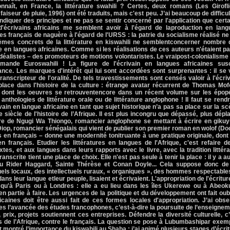
naît, en France, la littérature swahili ? Certes, deux romans (Les Girofli
aiseur de pluie, 1996) ont été traduits, mais c'est peu. J’ai beaucoup de difficu
diquer des principes et ne pas se sentir concerné par l'application que cert
'écrivains africains me semblent avoir à l'égard de laproduction en lang
es français de naguère à l'égard de l'URSS : la patrie du socialisme réalisé ne
lèmes concrets de la littérature en kiswahili ne semblentconcerner nombre 
re en langues africaines. Comme si les réalisations de ces auteurs n'étaient p
idéalistes – des promoteurs de motions volontaristes. Le vraipost-colonialisme
emande Euroswahili ! La figure de l'écrivain en langues africaines susc
ance. Les marques d'intérêt qui lui sont accordées sont surprenantes : il se 
nscripteur de l'oralité. De tels travestissements sont censés valoir à l'écri
place dans l'histoire de la culture : étrange avatar récurrent de Thomas Mof
, dont les oeuvres se retrouventencore dans un récent volume sur les épop
anthologies de littérature orale ou de littérature anglophone ! Il faut se rend
vain en langue africaine en tant que sujet historique n’a pas sa place sur la s
e siècle de l'histoire de l’Afrique. Il est plus incongru que dépassé, plus dépl
gure de Ngugi Wa Thiongo, romancier anglophone se mettant à écrire en gikuy
iop, romancier sénégalais qui vient de publier son premier roman en wolof (D
 en français – donne une modernité tonitruante à une pratique originale, dont
français. Etudier les littératures en langues de l'Afrique, c'est refaire d
xtes, et aux langues dans leurs rapports avec le livre, avec la tradition littéra
anscrite tient une place de choix. Elle n'est pas seule à tenir la place : il y a a
i ou Rider Haggard, Sainte Thérèse et Conan Doyle... Cela suppose donc de
uels locaux, des intellectuels ruraux, « organiques », des hommes respectable
ans leur langue etleur peuple, lisaient et écrivaient. L'appropriation de l'écritur
te qu'à Paris ou à Londres : elle a eu lieu dans les îles Ukerewe ou à Abeok
n partie à faire. Les urgences de la politique et du développement ont fait oub
caines doit être aussi fait de ces formes locales d'appropriation. J’ai obs
es l’avancée des études francophones, c’est-à-dire la poursuite de l’enseigne
, prix, projets soutiennent ces entreprises. Défendre la diversité culturelle, c
es de l’Afrique, contre le français. La question se pose à Lubumbashipar exem
montré l’importance du kiswahili au Shaba ; j’ai animé plusieurs stages d’écri