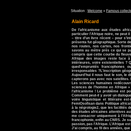
Situation :
Welcome
»
Famous collect
Alain Ricard
De l’africanisme aux études afric
particulier l'Afrique noire, ne peut 
– titre d’un livre récent – pour s’
présenta fut géographique. Sorte de
nos routes, nos cartes, nos fronti
savons au mètre près ce qui se pa
compris que cette courbe du fleuve 
Afrique des images reste face à 
intérieures, voire existentielles 
qued'empruntés francophones o
irresponsables ?L'inscription géog
Aujourd'hui il nous faut le son, l
capterons pas avec nos satellites. Il
Les sciences humaines redécouvren
sciences de l’homme en Afrique » 
l’africanisme ! Le problème est po
Comment peut-il y avoir un dialogue
voire linguistique et littéraire e
FemiOsofisan dans Politique africa
à la négrologie2, que les facilités 
des études africaines attentives au
me consacrer uniquement à l’Afriqu
francophonie, enfin au CNRS. Je suis
passion, pas l’Afrique. L’Afrique est 
J’ai compris, au fil des années, que