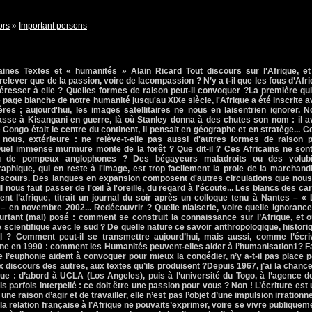
ors
»
Important persons
aines Textes et « humanités » Alain Ricard Tout discours sur l'Afrique, et
il relever que de la passion, voire de lacompassion ? N’y a t-il que les fous d’Afr
intéresser à elle ? Quelles formes de raison peut-il convoquer ?La première qu
 page blanche de notre humanité jusqu'au XIXe siècle, l'Afrique a été inscrite 
ères ; aujourd'hui, les images satellitaires ne nous en laisentrien ignorer. 
sse à Kisangani en guerre, là où Stanley donna à des chutes son nom : il av
Congo était le centre du continent, il pensait en géographe et en stratège... C
nous, extérieure : ne relève-t-elle pas aussi d'autres formes de raison p
? Quel immense murmure monte de la forêt ? Que dit-il ? Ces Africains ne sont
u de pompeux anglophones ? Des bégayeurs maladroits ou des volubi
raphique, qui en reste à l'image, est trop facilement la proie de la marchand
e discours. Des langues en expansion composent d'autres circulations que nou
 nous faut passer de l'œil à l'oreille, du regard à l'écoute... Les blancs des ca
t l’afrique, titrait un journal du soir après un colloque tenu à Nantes – «
– en novembre 2002... Redécouvrir ? Quelle niaiserie, voire quelle ignoranc
urtant (mal) posé : comment se construit la connaissance sur l’Afrique, et 
 scientifique avec le sud ? De quelle nature ce savoir anthropologique, histori
st-il ? Comment peut-il se transmettre aujourd’hui, mais aussi, comme l’écri
ine en 1990 : comment les Humanités peuvent-elles aider à l’humanisation1? 
de l’euphonie aident à convoquer pour mieux la congédier, n’y a-t-il pas place 
x discours des autres, aux textes qu’ils produisent ?Depuis 1967, j’ai la chanc
e : d’abord à UCLA (Los Angeles), puis à l’université du Togo, à l’agence d
 parfois interpellé : ce doit être une passion pour vous ? Non ! L’écriture est
une raison d’agir et de travailler, elle n’est pas l’objet d’une impulsion irrationne
 la relation française à l’Afrique ne pouvaits’exprimer, voire se vivre publiquem