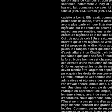
qui ont agité ce campus et dont j
satiriques, notamment A Play of G
hasard, fait connaissance avec lui 
Sibeud (1997).6J. Bureau (1997).7J.
cadette à Lomé. Elle avait, comme 
professeur de danse, et c’est ainsi 
avons plus parlé vin que littératur
nigériane sur les routes ne pouvait 
maréchaussée routière, une vraie c
créateurs nigérians et je me suis ain
Oui : de noix de cola ! Un ersatz, 
brevets qu’un ami nigérian de Wole
et j’ai proposé de le dire. Nous av
jouais le Français expert qui aima
d’avoir affaire à un Chablis : eh 
passâmes quelques soirées à tourne
la forêt. Notre homme est chasseur
des extraits d’une traduction inédit
G. Jones, qui gérait les droits étra
devait bientôt être largement appr
pu acquérir les droits de son œuvre,
Le texte, extrait de Cet homme est m
admiratives et étonnées des secrét
l’on n’avait encore jamais dites. 
voir Une dimension centrale de cet
l’Afrique en apprenant une langue, 
lemême silence, avant de rencontre
d’abordlues. Nous apprenons souven
l’Ouest ne m’a pas permis d’en avoi
page blanche pendant une grande par
locales. Comment parler de respec