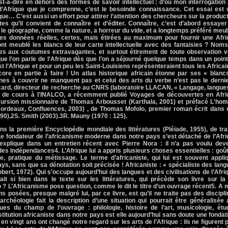
t-à-dire en dehors des formes de savoir intellectuel : d’où mon interrogation
 d’Afrique que je comprenne, c’est le besoinde connaissance. Cet essai est 
ique… C’est aussi un effort pour attirer l’attention des chercheurs sur la produc
extes qu’il convient de connaître et d’éditer. Connaître, c’est d’abord essaye
: le géographe, comme la nature, a horreur du vide, et a longtemps préféré meu
es données réelles, certes, mais étirées au maximum pour fournir une Afri
t meublé les blancs de leur carte intellectuelle avec des fantaisies ? Noms
nies aux coutumes extravagantes, et surtout étirement de toute observation 
t que l’on parle de l’Afrique dès que l’on a séjourné quelque temps dans un poin
t l’Afrique et pour un peu les Saint-Louisiens représenteraient tous les Africai
ore en partie à faire ! Un atlas historique africain étonne par ses « blanc
nes à couvrir ne manquent pas et celui des arts du verbe n’est pas le derni
icard, directeur de recherche au CNRS (laboratoire LLACAN, « Langage, langue
gé de cours à l'INALCO, a récemment publié Voyages de découvertes en Afri
xcursion missionnaire de Thomas Arbousset (Karthala, 2001) et préfacé L'ho
t(Bordeaux, Confluences, 2003) , de Thomas Mofolo, premier roman écrit dans
990).2S. Smith (2003).3R. Mauny (1970 : 125).
ns la première Encyclopédie mondiale des littératures (Pléïade, 1955), de tra
. Le fondateur de l’africanisme moderne dans notre pays s’est détaché de l’Afr
n explique dans un entretien récent avec Pierre Nora : il n’a pas voulu dev
es Indépendances4. L’Afrique lui a appris plusieurs choses essentielles : goû
que, pratique du métissage. Le terme d’africaniste, qui lui est souvent appli
ays, sans que sa dénotation soit précisée ! Africaniste : « spécialiste des lan
Robert, 1972). Qui s’occupe aujourd’hui des langues et des civilisations de l’Afri
t si bien dans le texte sur les littératures, qui précède son livre sur la 
? L’Africanisme pose question, comme le dit le titre d’un ouvrage récent5. A
s posées, presque malgré lui, par ce livre, est qu’il ne traite pas des discipl
’archéologie fait la description d’une situation qui pourrait être généralisée
s du champ de l’ouvrage : philologie, histoire de l’art, musicologie, étu
nstitution africaniste dans notre pays est elle aujourd’hui sans doute une fondat
en vingt ans ont changé notre regard sur les arts de l’Afrique : ils ne figurent 