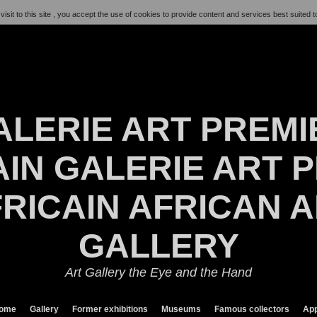
visit to this site , you accept the use of cookies to provide content and services best suited t
ALERIE ART PREMI
IN GALERIE ART P
RICAIN AFRICAN 
GALLERY
Art Gallery the Eye and the Hand
ome
Gallery
Former exhibitions
Museums
Famous collectors
App