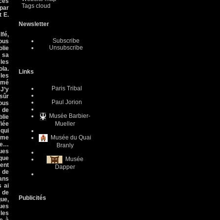
ces
Tags cloud
par
t E.
Newsletter
Ifé,
Subscribe
nous
Unsubscribe
olie
e sa
 les
ola.
Links
 les
aimé
Paris Tribal
 J’y
 sûr
Paul Jorion
Nous
e de
Musée Barbier-
blie
fiée
Mueller
 qui
même
Musée du Quai
ure…
Branly
ques
 que
Musée
ment
Dapper
e de
dans
s ai
e de
Publicités
que,
gues
 les