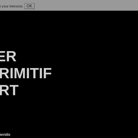
OK
o your interests.
ER
RIMITIF
ART
endix