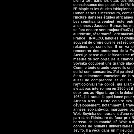
bien à tort, dans les états des l
connaissance des peuples de l’Afriqu
l’Ethiopie et les études éthiopienn
Cohen et ses successeurs, cent ans
l’inclure dans les études africaines
Les sémitisants veulent rester ent
anciennes : Jacques Bureau les men
se font encore sentiraujourd’hui7») 
au ridicule, réservantà l’orientalism
France ! INALCO, langues et civili
souvent de croire qu’elle est récipr
relations personnelles. Il en va 
rencontrer des amoureux de la Fran
Aussi je pense que l’africanisme n’
mesure de son objet. De la chance
Soyinka occupent une grande place 
Comme toute grande œuvre ils ont u
qui lui sont consacrés. J’ai pu ainsi
étant intimement conscient de la s
aussi de comprendre et qui se s
l’anticolonialisme obligé, qui alla
s’était pas interrompu en 1960 et il 
deux ans au Nigeria après le début
1968, j’ai traduit l’appel lancé pou
African Arts…. Cette oeuvre m’a 
développement, notamment à traver
années soixante-dix, marquées par 
Wole Soyinka demeuraient d’une red
part dans l’itinéraire du futur prix
berceau de l’humanité, Ifé, Wole a d
cohorte de brillants universitaire
Jeyifo. Il a vécu dans un milieu qu