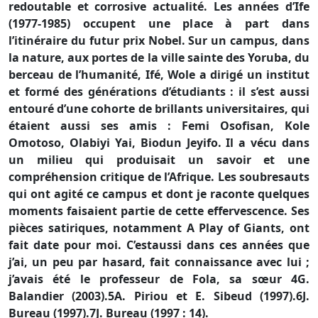
redoutable et corrosive actualité. Les années d’Ife
(1977-1985) occupent une place à part dans
l’itinéraire du futur prix Nobel. Sur un campus, dans
la nature, aux portes de la ville sainte des Yoruba, du
berceau de l’humanité, Ifé, Wole a dirigé un institut
et formé des générations d’étudiants : il s’est aussi
entouré d’une cohorte de brillants universitaires, qui
étaient aussi ses amis : Femi Osofisan, Kole
Omotoso, Olabiyi Yai, Biodun Jeyifo. Il a vécu dans
un milieu qui produisait un savoir et une
compréhension critique de l’Afrique. Les soubresauts
qui ont agité ce campus et dont je raconte quelques
moments faisaient partie de cette effervescence. Ses
pièces satiriques, notamment A Play of Giants, ont
fait date pour moi. C’estaussi dans ces années que
j’ai, un peu par hasard, fait connaissance avec lui ;
j’avais été le professeur de Fola, sa sœur 4G.
Balandier (2003).5A. Piriou et E. Sibeud (1997).6J.
Bureau (1997).7J. Bureau (1997 : 14).