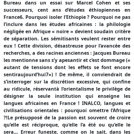
Bureau dans un essai sur Marcel Cohen et ses
successeurs, cent ans d’études éthiopiennes en
France6. Pourquoi isoler l’Ethiopie ? Pourquoi ne pas
l’inclure dans les études africaines : la philologie
négligée en Afrique « noire » devient soudain critère
de séparation. Les sémitisants veulent rester entre
eux ! Cette division, désastreuse pour l’avancée des
recherches, a des racines anciennes : Jacques Bureau
les mentionne sans s’y apesantir et c’est dommage («
autant de tensions dont les effets se font encore
sentiraujourd’hui7») ! De même, il conviendrait de
s’interroger sur la discrétion excessive, qui confine
au ridicule, réservantà l’orientalisme le privilège de
désigner la seule institution qui enseigne les
langues africaines en France ! INALCO, langues et
civilisations orientales : pourquoi omettre l’Afrique
?!Le présupposé de la passion est souvent de croire
qu’elle est réciproque, qu’elle l’a été ou qu’elle le
sera… Erreur funeste, comme on le sait, dans les