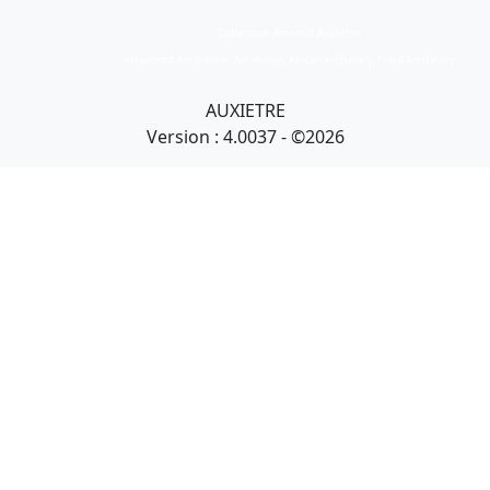
Collection Armand Auxietre
Art primitif, Art premier, Art africain, African Art Gallery, Tribal Art Gallery
AUXIETRE
Version : 4.0037 - ©2026