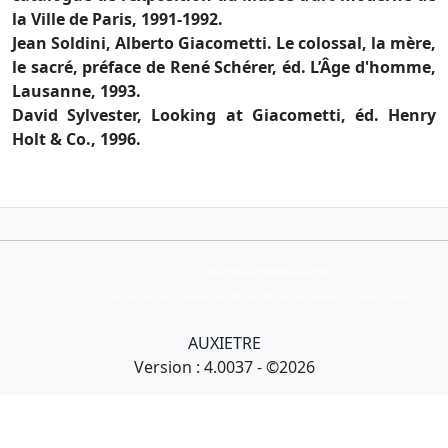
la Ville de Paris, 1991-1992.
Jean Soldini, Alberto Giacometti. Le colossal, la mère,
le sacré, préface de René Schérer, éd. L’Âge d'homme,
Lausanne, 1993.
David Sylvester, Looking at Giacometti, éd. Henry
Holt & Co., 1996.
Collection Armand Auxietre
Art primitif, Art premier, Art africain, African Art Gallery, Tribal Art Gallery
AUXIETRE
Version : 4.0037 - ©2026