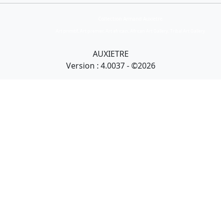
Collection Armand Auxietre
Art primitif, Art premier, Art africain, African Art Gallery, Tribal Art Gallery
AUXIETRE
Version : 4.0037 - ©2026