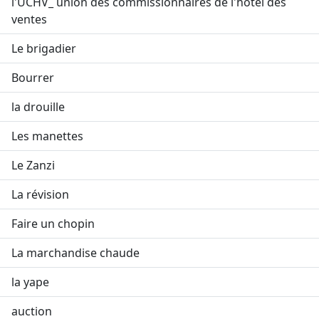
l'UCHV_ union des commissionnaires de l'hôtel des
ventes
Le brigadier
Bourrer
la drouille
Les manettes
Le Zanzi
La révision
Faire un chopin
La marchandise chaude
la yape
auction