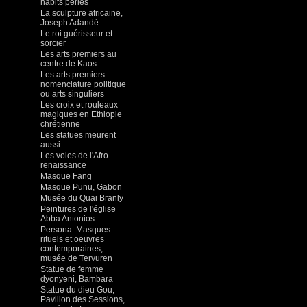
habits perlés
La sculpture africaine,
Joseph Adandé
Le roi guérisseur et
sorcier
Les arts premiers au
centre de Kaos
Les arts premiers:
nomenclature politique
ou arts singuliers
Les croix et rouleaux
magiques en Ethiopie
chrétienne
Les statues meurent
aussi
Les voies de l'Afro-
renaissance
Masque Fang
Masque Punu, Gabon
Musée du Quai Branly
Peintures de l'église
Abba Antonios
Persona. Masques
rituels et oeuvres
contemporaines,
musée de Tervuren
Statue de femme
dyonyeni, Bambara
Statue du dieu Gou,
Pavillon des Sessions,