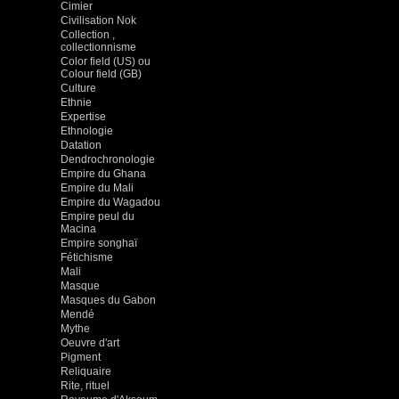
Cimier
Civilisation Nok
Collection ,
collectionnisme
Color field (US) ou
Colour field (GB)
Culture
Ethnie
Expertise
Ethnologie
Datation
Dendrochronologie
Empire du Ghana
Empire du Mali
Empire du Wagadou
Empire peul du
Macina
Empire songhaï
Fétichisme
Mali
Masque
Masques du Gabon
Mendé
Mythe
Oeuvre d'art
Pigment
Reliquaire
Rite, rituel