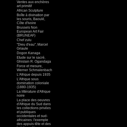
Ventes aux enchères
art primitif
African Sculpture
Boîte à divination par
les souris, Baoulé,
Côte d'Ivoire
Brussels Non
European Art Fair
(BRUNEAF)
Chef zulu
"Dieu d'eau", Marcel
Griaule
Dogon Kanaga
Etude sur le sacré,
Ghislain R. Ogandaga
Force et mesure,
Werner Schmalenbach
L'Afrique depuis 1935
L'Afrique sous
domination coloniale
(1880-1935)
La littérature d'Afrique
noire
La place des oeuvres
d'Afrique du Sud dans
les collections privées
et publiques
occidentales et sud-
africaines: l'exemple
des appuis-tête et des