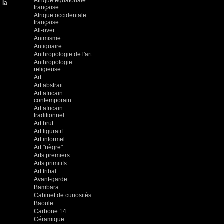
Afrique équatoriale
 la
française
Afrique occidentale
française
All-over
Animisme
Antiquaire
Anthropologie de l'art
Anthropologie
religieuse
Art
Art abstrait
Art africain
contemporain
Art africain
traditionnel
Art brut
Art figuratif
Art informel
Art "nègre"
Arts premiers
Arts primitifs
Art tribal
Avant-garde
Bambara
Cabinet de curiosités
Baoule
Carbone 14
Céramique