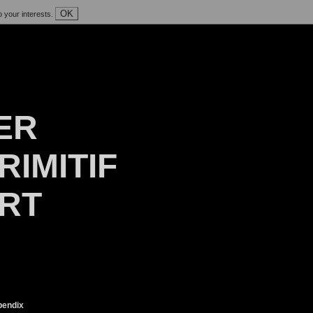
OK
o your interests.
ER
RIMITIF
ART
endix