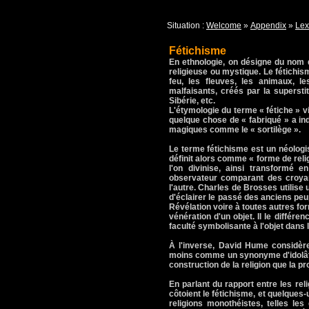
Situation :
Welcome
»
Appendix
»
Lex
Fétichisme
En ethnologie, on désigne du nom de
religieuse ou mystique. Le fétichis
feu, les fleuves, les animaux, l
malfaisants, créés par la superstit
Sibérie, etc.
L'étymologie du terme « fétiche » vi
quelque chose de « fabriqué » a indu
magiques comme le « sortilège ».
Le terme fétichisme est un néologis
définit alors comme « forme de reli
l'on divinise, ainsi transformé 
observateur comparant des croyan
l'autre. Charles de Brosses utilise
d'éclairer le passé des anciens peupl
Révélation voire à toutes autres form
vénération d'un objet. Il le différe
faculté symbolisante à l'objet dans 
À l'inverse, David Hume considèr
moins comme un synonyme d'idolâtri
construction de la religion que la p
En parlant du rapport entre les relig
côtoient le fétichisme, et quelques
religions monothéistes, telles les