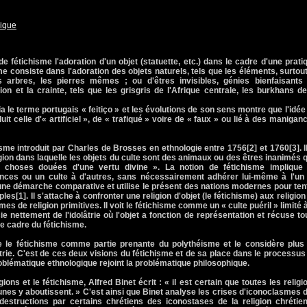
ique
 fétichisme l'adoration d'un objet (statuette, etc.) dans le cadre d'une prati
me consiste dans l'adoration des objets naturels, tels que les éléments, surtout
es arbres, les pierres mêmes ; ou d'êtres invisibles, génies bienfaisants
ion et la crainte, tels que les grisgris de l'Afrique centrale, les burkhans de
a le terme portugais « feitiço » et les évolutions de son sens montre que l'idée
it celle d'« artificiel », de « trafiqué » voire de « faux » ou lié à des manigan
me introduit par Charles de Brosses en ethnologie entre 1756[2] et 1760[3]. Il
gion dans laquelle les objets du culte sont des animaux ou des êtres inanimés 
en choses douées d'une vertu divine ». La notion de fétichisme implique
ces ou un culte à d'autres, sans nécessairement adhérer lui-même à l'un
 une démarche comparative et utilise le présent des nations modernes pour ten
es[1]. Il s'attache à confronter une religion d'objet (le fétichisme) aux religion
es de religion primitives. Il voit le fétichisme comme un « culte puéril » limité à
ncie nettement de l'idolâtrie où l'objet a fonction de représentation et récuse to
le cadre du fétichisme.
e le fétichisme comme partie prenante du polythéisme et le considère plus
e. C'est de ces deux visions du fétichisme et de sa place dans le processus
roblématique ethnologique rejoint la problématique philosophique.
ions et le fétichisme, Alfred Binet écrit : « il est certain que toutes les religi
-unes y aboutissent. » C'est ainsi que Binet analyse les crises d'iconoclasmes 
 destructions par certains chrétiens des iconostases de la religion chrétie