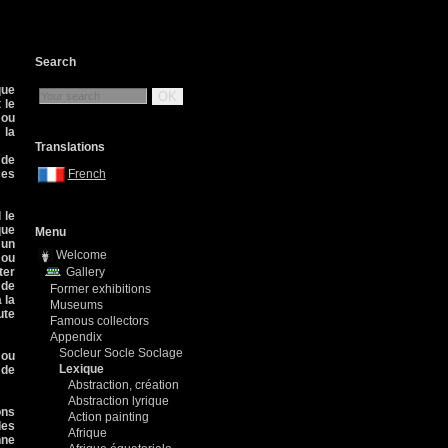
Search
que
OK
 le
 ou
 la
Translations
 de
ces
French
 le
que
Menu
 un
Welcome
 ou
ter
Gallery
 de
Former exhibitions
 la
Museums
ute
Famous collectors
Appendix
Socleur Socle Soclage
 ou
Lexique
 de
Abstraction, création
Abstraction lyrique
ons
Action painting
des
Afrique
nne