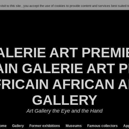
visit to this site , you accept the use of cookies to provide content and services best suited t
ALERIE ART PREMI
IN GALERIE ART P
RICAIN AFRICAN 
GALLERY
Art Gallery the Eye and the Hand
ome
Gallery
Former exhibitions
Museums
Famous collectors
App