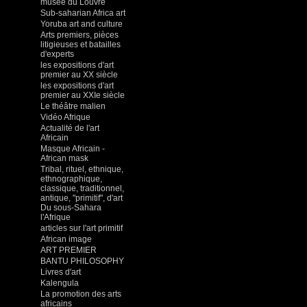
musée du Louvre
Sub-saharian Africa art
Yoruba art and culture
Arts premiers, pièces
litigieuses et batailles
d'experts
les expositions d'art
premier au XX siècle
les expositions d'art
premier au XXIe siècle
Le théâtre malien
Vidéo Afrique
Actualité de l'art
Africain
Masque Africain -
African mask
Tribal, rituel, ethnique,
ethnographique,
classique, traditionnel,
antique, "primitif", d'art
Du sous-Sahara
l'Afrique
articles sur l'art primitif
African image
ART PREMIER
BANTU PHILOSOPHY
Livres d'art
Kalengula
La promotion des arts
africains