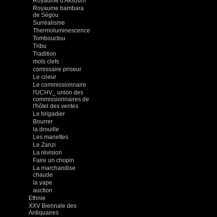
Royaume d'Aksoum
Royaume bambara
de Ségou
Surréalisme
Thermoluminescence
Tombouctou
Tribu
Tradition
mots clefs
comissaire priseur
Le crieur
Le commissionnaire
l'UCHV_ union des
commissionnaires de
l'hôtel des ventes
Le brigadier
Bourrer
la drouille
Les manettes
Le Zanzi
La révision
Faire un chopin
La marchandise
chaude
la yape
auction
Ethnie
XXV Biennale des
Antiquaires