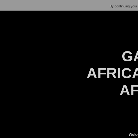
By continuing your 
G
AFRICA
AF
Welc