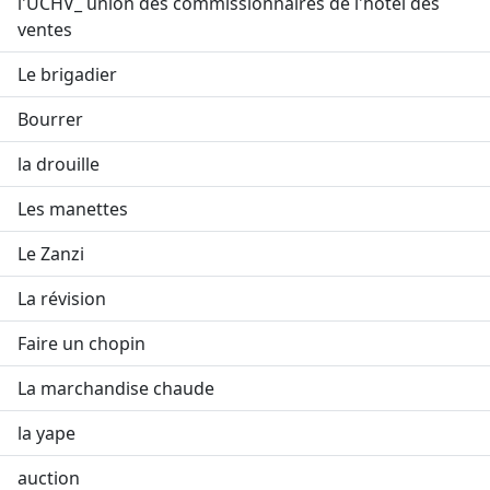
l'UCHV_ union des commissionnaires de l'hôtel des
ventes
Le brigadier
Bourrer
la drouille
Les manettes
Le Zanzi
La révision
Faire un chopin
La marchandise chaude
la yape
auction