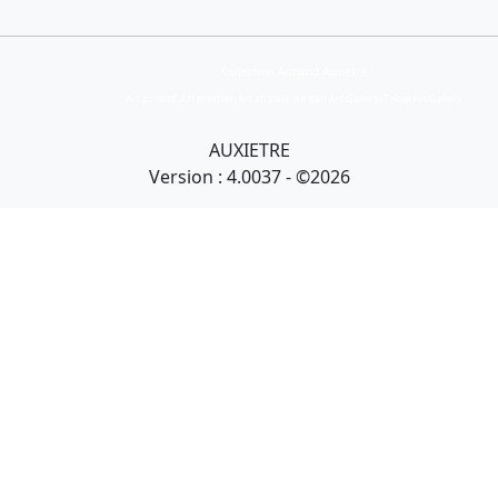
Collection Armand Auxietre
Art primitif, Art premier, Art africain, African Art Gallery, Tribal Art Gallery
AUXIETRE
Version : 4.0037 - ©2026