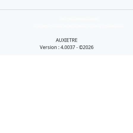
Collection Armand Auxietre
Art primitif, Art premier, Art africain, African Art Gallery, Tribal Art Gallery
AUXIETRE
Version : 4.0037 - ©2026