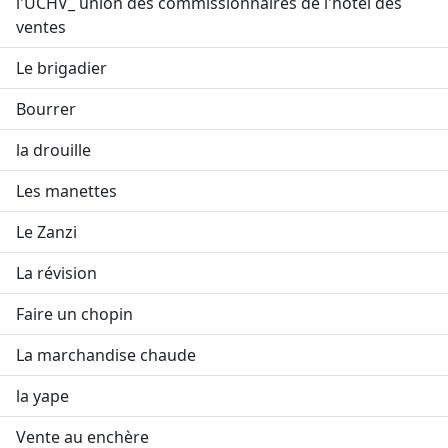
l'UCHV_ union des commissionnaires de l'hôtel des
ventes
Le brigadier
Bourrer
la drouille
Les manettes
Le Zanzi
La révision
Faire un chopin
La marchandise chaude
la yape
Vente au enchère