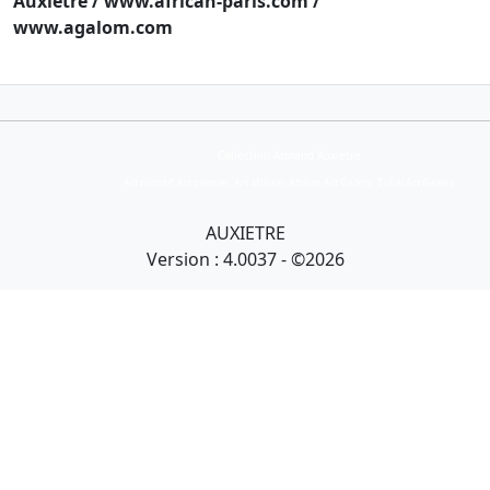
Auxiètre / www.african-paris.com /
www.agalom.com
Collection Armand Auxietre
Art primitif, Art premier, Art africain, African Art Gallery, Tribal Art Gallery
AUXIETRE
Version : 4.0037 - ©2026