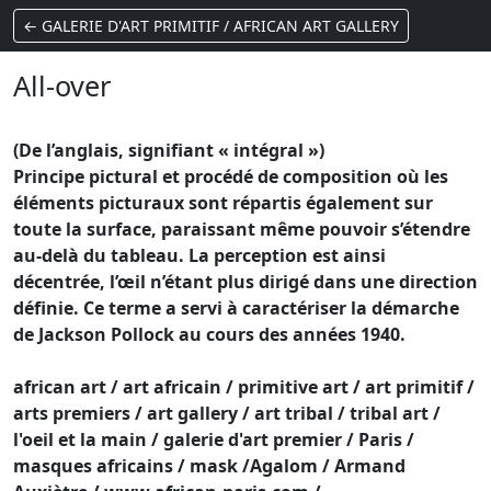
← GALERIE D'ART PRIMITIF / AFRICAN ART GALLERY
All-over
(De l’anglais, signifiant « intégral »)
Principe pictural et procédé de composition où les
éléments picturaux sont répartis également sur
toute la surface, paraissant même pouvoir s’étendre
au-delà du tableau. La perception est ainsi
décentrée, l’œil n’étant plus dirigé dans une direction
définie. Ce terme a servi à caractériser la démarche
de Jackson Pollock au cours des années 1940.
african art / art africain / primitive art / art primitif /
arts premiers / art gallery / art tribal / tribal art /
l'oeil et la main / galerie d'art premier / Paris /
masques africains / mask /Agalom / Armand