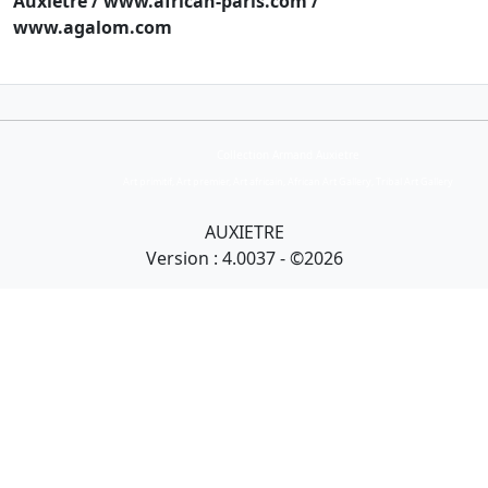
Auxiètre / www.african-paris.com /
www.agalom.com
Collection Armand Auxietre
Art primitif, Art premier, Art africain, African Art Gallery, Tribal Art Gallery
AUXIETRE
Version : 4.0037 - ©2026