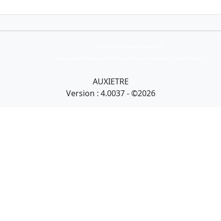
Collection Armand Auxietre
Art primitif, Art premier, Art africain, African Art Gallery, Tribal Art Gallery
AUXIETRE
Version : 4.0037 - ©2026