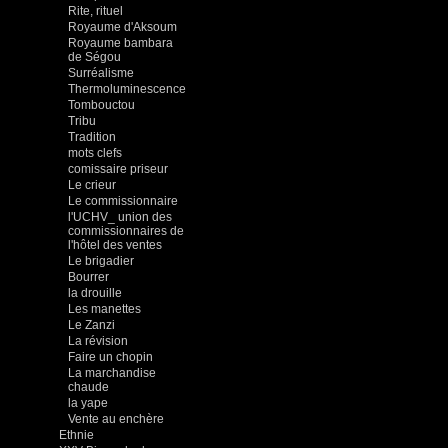
Rite, rituel
Royaume d'Aksoum
Royaume bambara
de Ségou
Surréalisme
Thermoluminescence
Tombouctou
Tribu
Tradition
mots clefs
comissaire priseur
Le crieur
Le commissionnaire
l'UCHV_ union des
commissionnaires de
l'hôtel des ventes
Le brigadier
Bourrer
la drouille
Les manettes
Le Zanzi
La révision
Faire un chopin
La marchandise
chaude
la yape
Vente au enchère
Ethnie