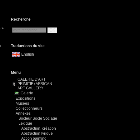
Recherche
s »
OK
u
Traductions du site
English
Menu
GALERIE D'ART
PRIMITIF / AFRICAN
ART GALLERY
Galerie
Expositions
Musées
Collectionneurs
Annexes
Socleur Socle Soclage
Lexique
Abstraction, création
Abstraction lyrique
Action painting