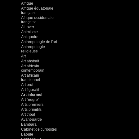
Afrique
Afrique équatoriale
française
Afrique occidentale
française
All-over
Animisme
Antiquaire
Anthropologie de l'art
Anthropologie
religieuse
Art
Art abstrait
Art africain
contemporain
Art africain
traditionnel
Art brut
Art figuratif
Art informel
Art "nègre"
Arts premiers
Arts primitifs
Art tribal
Avant-garde
Bambara
Cabinet de curiosités
Baoule