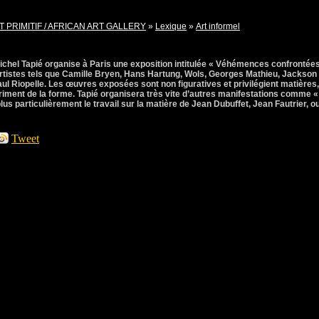
T PRIMITIF / AFRICAN ART GALLERY
»
Lexique
»
Art informel
 Michel Tapié organise à Paris une exposition intitulée « Véhémences confrontée
artistes tels que Camille Bryen, Hans Hartung, Wols, Georges Mathieu, Jackson
ul Riopelle. Les œuvres exposées sont non figuratives et privilégient matières,
riment de la forme. Tapié organisera très vite d’autres manifestations comme «
plus particulièrement le travail sur la matière de Jean Dubuffet, Jean Fautrier, o
Tweet