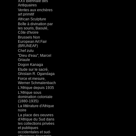
XXV Biennale des
Antiquaires
Ventes aux enchères
art primitif
African Sculpture
Boîte à divination par
les souris, Baoulé,
Côte d'Ivoire
Brussels Non
European Art Fair
(BRUNEAF)
Chef zulu
"Dieu d'eau", Marcel
Griaule
Dogon Kanaga
Etude sur le sacré,
Ghislain R. Ogandaga
Force et mesure,
Werner Schmalenbach
L'Afrique depuis 1935
L'Afrique sous
domination coloniale
(1880-1935)
La littérature d'Afrique
noire
La place des oeuvres
d'Afrique du Sud dans
les collections privées
et publiques
occidentales et sud-