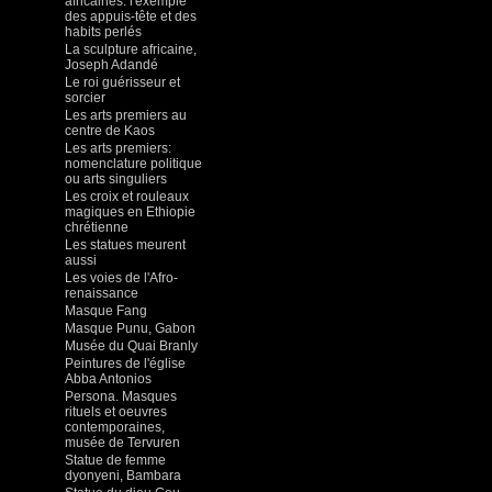
africaines: l'exemple
des appuis-tête et des
habits perlés
La sculpture africaine,
Joseph Adandé
Le roi guérisseur et
sorcier
Les arts premiers au
centre de Kaos
Les arts premiers:
nomenclature politique
ou arts singuliers
Les croix et rouleaux
magiques en Ethiopie
chrétienne
Les statues meurent
aussi
Les voies de l'Afro-
renaissance
Masque Fang
Masque Punu, Gabon
Musée du Quai Branly
Peintures de l'église
Abba Antonios
Persona. Masques
rituels et oeuvres
contemporaines,
musée de Tervuren
Statue de femme
dyonyeni, Bambara