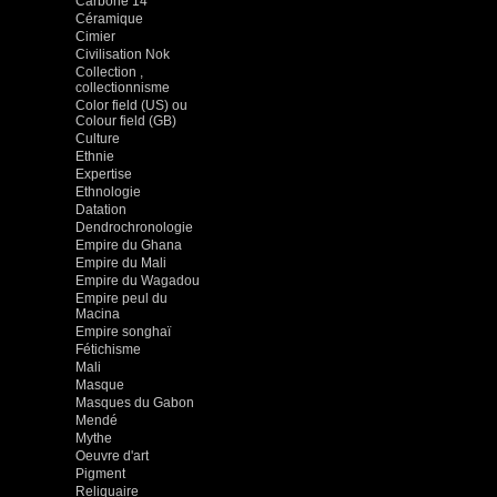
Carbone 14
Céramique
Cimier
Civilisation Nok
Collection ,
collectionnisme
Color field (US) ou
Colour field (GB)
Culture
Ethnie
Expertise
Ethnologie
Datation
Dendrochronologie
Empire du Ghana
Empire du Mali
Empire du Wagadou
Empire peul du
Macina
Empire songhaï
Fétichisme
Mali
Masque
Masques du Gabon
Mendé
Mythe
Oeuvre d'art
Pigment
Reliquaire