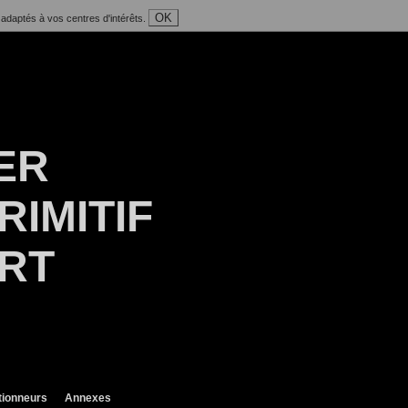
OK
 adaptés à vos centres d'intérêts.
ER
RIMITIF
ART
tionneurs
Annexes