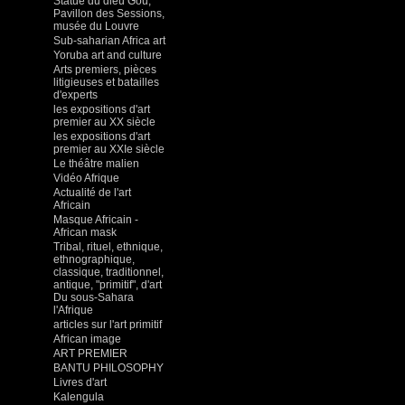
Statue du dieu Gou,
Pavillon des Sessions,
musée du Louvre
Sub-saharian Africa art
Yoruba art and culture
Arts premiers, pièces
litigieuses et batailles
d'experts
les expositions d'art
premier au XX siècle
les expositions d'art
premier au XXIe siècle
Le théâtre malien
Vidéo Afrique
Actualité de l'art
Africain
Masque Africain -
African mask
Tribal, rituel, ethnique,
ethnographique,
classique, traditionnel,
antique, "primitif", d'art
Du sous-Sahara
l'Afrique
articles sur l'art primitif
African image
ART PREMIER
BANTU PHILOSOPHY
Livres d'art
Kalengula