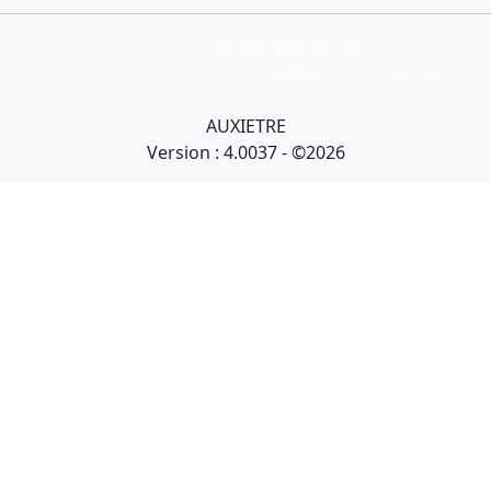
Collection Armand Auxietre
Art primitif, Art premier, Art africain, African Art Gallery, Tribal Art Gallery
AUXIETRE
Version : 4.0037 - ©2026