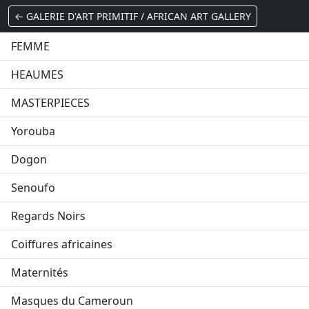
← GALERIE D'ART PRIMITIF / AFRICAN ART GALLERY
FEMME
HEAUMES
MASTERPIECES
Yorouba
Dogon
Senoufo
Regards Noirs
Coiffures africaines
Maternités
Masques du Cameroun