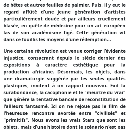
de bêtes et autres feuilles de palmier. Puis, il y eut le
regard affûté d'une jeune génération d'artistes
particulièrement douée et par ailleurs cruellement
blasée, en quête de médecine pour un art européen
las de son académisme figé. Cette génération vit
dans ce fouillis les moyens d'une rédemption...
Une certaine révolution est venue corriger l'évidente
injustice, consacrant depuis le siècle dernier des
expositions à caractère esthétique pour la
production africaine. Désormais, les objets, dans
une dramaturgie suggérée par les seules qualités
plastiques, invitent à un rapport nouveau. Exit la
surabondance, la cacophonie et le "meurtre du vrai"
que génère la tentative bancale de reconstitution de
l'ailleurs fantasmé. Ici on ne rejoue pas le film de
l'heureuse rencontre avortée entre "civilisés" et
"primitifs". Nous avons les vrais Stars que sont les
objets, mais d'une histoire dont le scénario n'est pas