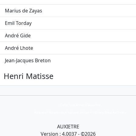
Marius de Zayas
Emil Torday
André Gide
André Lhote
Jean-Jacques Breton
Henri Matisse
Collection Armand Auxietre
Art primitif, Art premier, Art africain, African Art Gallery, Tribal Art Gallery
AUXIETRE
Version : 4.0037 - ©2026