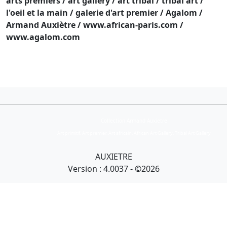
arts premiers / art gallery / art tribal / tribal art /
l'oeil et la main / galerie d'art premier / Agalom /
Armand Auxiètre / www.african-paris.com /
www.agalom.com
Collection Armand Auxietre
Art primitif, Art premier, Art africain, African Art Gallery, Tribal Art Gallery
AUXIETRE
Version : 4.0037 - ©2026