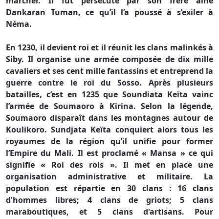
marcher. Il fut persécuté par son frère aîné
Dankaran Tuman, ce qu’il l’a poussé à s’exiler à
Néma.
En 1230, il devient roi et il réunit les clans malinkés à
Siby. Il organise une armée composée de dix mille
cavaliers et ses cent mille fantassins et entreprend la
guerre contre le roi du Sosso. Après plusieurs
batailles, c’est en 1235 que Soundiata Keïta vainc
l’armée de Soumaoro à Kirina. Selon la légende,
Soumaoro disparaît dans les montagnes autour de
Koulikoro. Sundjata Keïta conquiert alors tous les
royaumes de la région qu’il unifie pour former
l’Empire du Mali. Il est proclamé « Mansa » ce qui
signifie « Roi des rois ». Il met en place une
organisation administrative et militaire. La
population est répartie en 30 clans : 16 clans
d'hommes libres; 4 clans de griots; 5 clans
maraboutiques, et 5 clans d'artisans. Pour