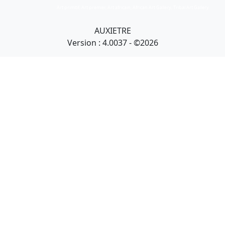
Art primitif, Art premier, Art africain, African Art Gallery, Tribal Art Gallery
AUXIETRE
Version : 4.0037 - ©2026