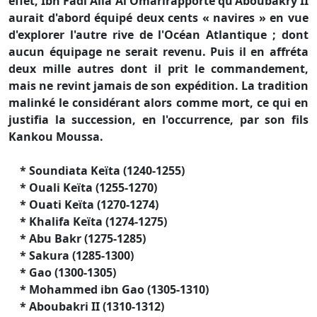
effet, Ibn Fadl Alla Al Omarirapporte qu'Aboubakry II
aurait d'abord équipé deux cents « navires » en vue
d'explorer l'autre rive de l'Océan Atlantique ; dont
aucun équipage ne serait revenu. Puis il en affréta
deux mille autres dont il prit le commandement,
mais ne revint jamais de son expédition. La tradition
malinké le considérant alors comme mort, ce qui en
justifia la succession, en l'occurrence, par son fils
Kankou Moussa.
* Soundiata Keïta (1240-1255)
* Ouali Keïta (1255-1270)
* Ouati Keïta (1270-1274)
* Khalifa Keïta (1274-1275)
* Abu Bakr (1275-1285)
* Sakura (1285-1300)
* Gao (1300-1305)
* Mohammed ibn Gao (1305-1310)
* Aboubakri II (1310-1312)