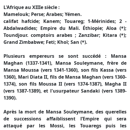
L'Afrique au XIIIe siècle :
Mamelouk; Perse; Arabes; Yémen.
califat hafcide; Kanem; Touareg; 1-Mérinides; 2 -
Abdalwadides; Empire du Mali. Éthiopie; Aloa (*);
Toundjour. comptoirs arabes ; Zanzibar; Kitara (*);
Grand Zimbabwe; Feti; Khoï; San (*).
Plusieurs empereurs se sont succédé : Mansa
Maghan (1337-1341), Mansa Souleymane, frère de
Mansa Moussa (vers 1341-1360), son fils Kassa (vers
1360), Mari Diata II, fils de Mansa Maghan (vers 1360-
1374), son fils Moussa II (vers 1374-1387), Magha II
(vers 1387-1389), et l'usurpateur Sandaki (vers 1389-
1390).
Après la mort de Mansa Souleymane, des querelles
de successions affaiblissent l’Empire qui sera
attaqué par les Mossi, les Touaregs puis les