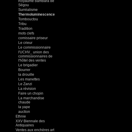
Royaume bambara de
Ségou
Surréalisme
Thermoluminescence
Tombouctou
Tribu
Tradition
mots clefs
comissaire priseur
Le crieur
Le commissionnaire
l'UCHV_ union des
commissionnaires de
l'hôtel des ventes
Le brigadier
Bourrer
la drouille
Les manettes
Le Zanzi
La révision
Faire un chopin
La marchandise
chaude
la yape
auction
Ethnie
XXV Biennale des
Antiquaires
Ventes aux enchères art