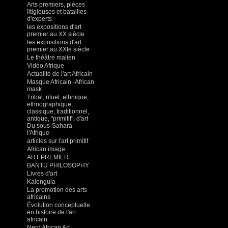
Arts premiers, pièces
litigieuses et batailles
d'experts
les expositions d'art
premier au XX siècle
les expositions d'art
premier au XXIe siècle
Le théâtre malien
Vidéo Afrique
Actualité de l'art Africain
Masque Africain -African
mask
Tribal, rituel, ethnique,
ethnographique,
classique, traditionnel,
antique, "primitif", d'art
Du sous-Sahara
l'Afrique
articles sur l'art primitif
African image
ART PREMIER
BANTU PHILOSOPHY
Livres d'art
Kalengula
La promotion des arts
africains
Évolution conceptuelle
en histoire de l'art
africain
Nerd African Art