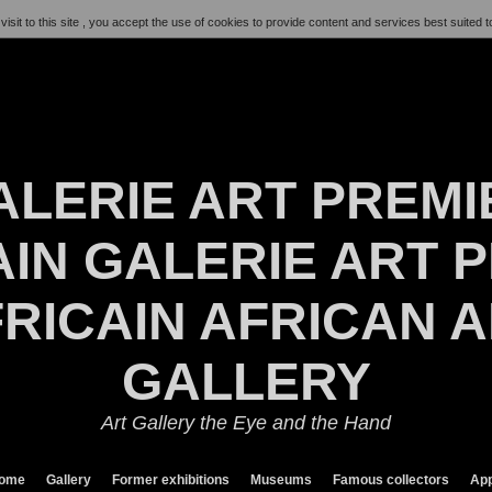
visit to this site , you accept the use of cookies to provide content and services best suited t
ALERIE ART PREMI
IN GALERIE ART P
RICAIN AFRICAN 
GALLERY
Art Gallery the Eye and the Hand
ome
Gallery
Former exhibitions
Museums
Famous collectors
App