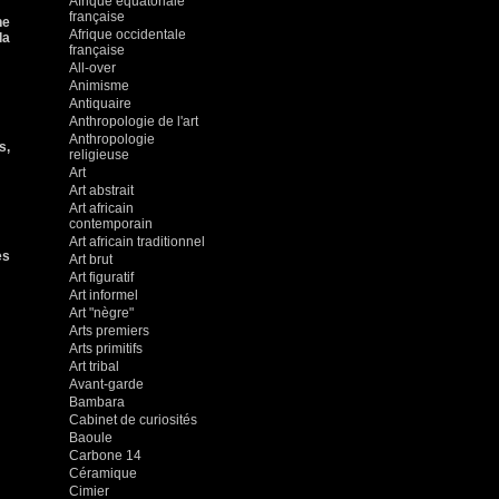
Afrique équatoriale
française
ne
Afrique occidentale
la
française
All-over
Animisme
Antiquaire
Anthropologie de l'art
Anthropologie
s,
religieuse
Art
Art abstrait
Art africain
contemporain
Art africain traditionnel
es
Art brut
Art figuratif
Art informel
Art "nègre"
Arts premiers
Arts primitifs
Art tribal
Avant-garde
Bambara
Cabinet de curiosités
Baoule
Carbone 14
Céramique
Cimier