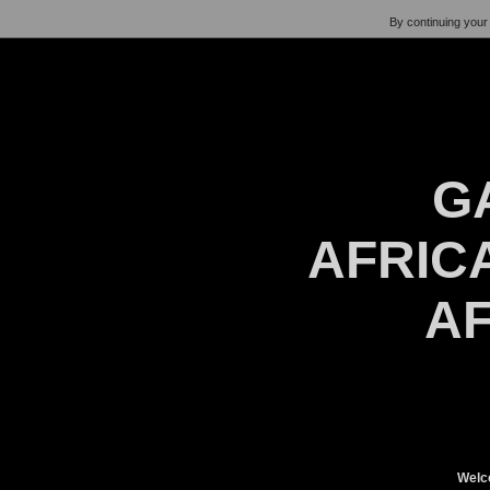
By continuing your 
G
AFRICA
AF
Welc