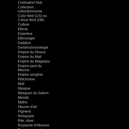
Civilisation Nok
Collection ,
collectionnisme
Color field (US) ou
Colour field (GB)
Culture
Ethnie
Expertise
Ethnologie
Datation
Dendrochronologie
Empire du Ghana
Empire du Mali
Empire du Wagadou
Empire peul du
Macina
Empire songhaï
Fétichisme
Mali
Masque
Masques du Gabon
Mendé
Mythe
Oeuvre d'art
Pigment
Reliquaire
Rite, rituel
Royaume d'Aksoum