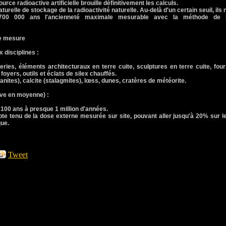
ource radioactive artificielle brouille définitivement les calculs.
urelle de stockage de la radioactivité naturelle. Au-delà d'un certain seuil, ils 
 700 000 ans l'ancienneté maximale mesurable avec la méthode de 
de mesure
x disciplines :
ries, éléments architecturaux en terre cuite, sculptures en terre cuite, four
foyers, outils et éclats de silex chauffés.
nites), calcite (stalagmites), lœss, dunes, cratères de météorite.
tive en moyenne) :
100 ans à presque 1 million d'années.
tenu de la dose externe mesurée sur site, pouvant aller jusqu'à 20% sur l
que.
Tweet