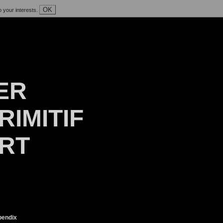
OK
o your interests.
ER
RIMITIF
ART
endix