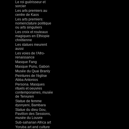
Le roi guérisseur et
sorcier
Les arts premiers au
centre de Kaos
Les arts premiers:
nomenclature politique
ou arts singuliers
Les croix et rouleaux
magiques en Ethiopie
chrétienne
Les statues meurent
aussi
Les voies de l'Afro-
renaissance
Masque Fang
Masque Punu, Gabon
Musée du Quai Branly
Peintures de l'église
Abba Antonios
Persona. Masques
rituels et oeuvres
contemporaines, musée
de Tervuren
Statue de femme
dyonyeni, Bambara
Statue du dieu Gou,
Pavillon des Sessions,
musée du Louvre
Sub-saharian Africa art
Yoruba art and culture