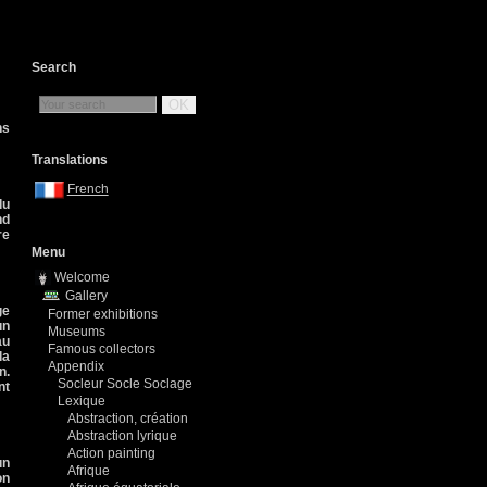
Search
OK
ns
Translations
French
du
nd
re
Menu
Welcome
Gallery
ge
Former exhibitions
un
Museums
au
Famous collectors
la
Appendix
n.
Socleur Socle Soclage
nt
Lexique
Abstraction, création
Abstraction lyrique
Action painting
un
Afrique
on