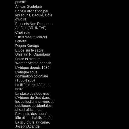
primitif
African Sculpture
Boîte à divination par
les souris, Baoulé, Côte
d'Ivoire
Brussels Non European
Art Fair (BRUNEAF)
Chef zulu
"Dieu d'eau", Marcel
Griaule
Dogon Kanaga
Etude sur le sacré,
Ghislain R. Ogandaga
Force et mesure,
Werner Schmalenbach
L'Afrique depuis 1935
L'Afrique sous
domination coloniale
(1880-1935)
La littérature d'Afrique
noire
La place des oeuvres
d'Afrique du Sud dans
les collections privées et
publiques occidentales
et sud-africaines:
l'exemple des appuis-
tête et des habits perlés
La sculpture africaine,
Joseph Adandé