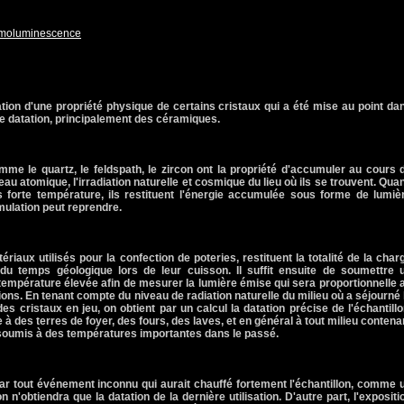
moluminescence
tion d'une propriété physique de certains cristaux qui a été mise au point da
datation, principalement des céramiques.
me le quartz, le feldspath, le zircon ont la propriété d'accumuler au cours 
au atomique, l'irradiation naturelle et cosmique du lieu où ils se trouvent. Qua
s forte température, ils restituent l'énergie accumulée sous forme de lumiè
umulation peut reprendre.
riaux utilisés pour la confection de poteries, restituent la totalité de la char
u temps géologique lors de leur cuisson. Il suffit ensuite de soumettre 
 température élevée afin de mesurer la lumière émise qui sera proportionnelle 
ons. En tenant compte du niveau de radiation naturelle du milieu où a séjourné 
es cristaux en jeu, on obtient par un calcul la datation précise de l'échantillo
 à des terres de foyer, des fours, des laves, et en général à tout milieu contena
é soumis à des températures importantes dans le passé.
 tout événement inconnu qui aurait chauffé fortement l'échantillon, comme 
n n'obtiendra que la datation de la dernière utilisation. D'autre part, l'expositi