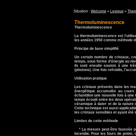
Situation :
Welcome
»
Lexique
»
Ther
Thermoluminescence
Thermoluminescence
La thermoluminescence est l'utilisa
les années 1950 comme méthode de 
Principe de base simplifié
Un certain nombre de cristaux, com
temps, sous forme d'énergie au nive
ils sont ensuite soumis à une trè
(photons). Une fois refroidis, l'acc
Utilisation pratique
Les cristaux présents dans les maté
énergétique accumulée au cours d
échantillon une nouvelle fois à une
temps écoulé entre les deux opérati
céramique à dater et de la nature d
Cette technique est aussi applicable
les cristaux sensibles et ayant ét
Limites de cette méthode
* La mesure peut être faussée par
incendie. Pour les fours de potier, o