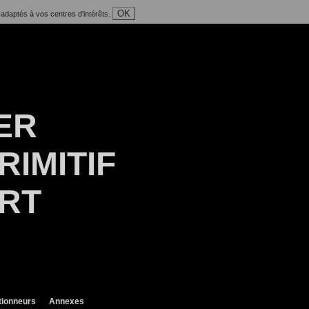
OK
 adaptés à vos centres d'intérêts.
ER
RIMITIF
ART
tionneurs
Annexes