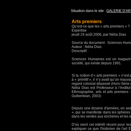
Situation dans le site :
GALERIE D'AR
Arts premiers
Qu’est-ce que les « arts premiers » ?
Expertise
jeudi 24 août 2006, par Nélia Dias
Source du document : Sciences Hum
Auteur : Nélia Dias
Descriptif :
Sciences Humaines est un magazine 
société, qui existe depuis 1991.
Si la notion d’« arts premiers » n’es
à « primitif », il n’y avait qu’un mau
regard colonial dépassé (Hors-Série
Nélia Dias est Professeur à l’Instit
Ethnographie, arts et arts premiers :
Gulbenkian, 2003)
Depuis une dizaine d'années, on ass
», qui se manifeste dans les sphères 
dans les ventes aux enchères et les ex
D'où vient cet intérêt récent pour 
expliquer ce que l'historien de l'art 