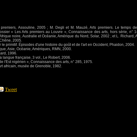
s premiers, Assouline, 2005 ; M. Degli et M. Mauzé, Arts premiers. Le temps de
ossier « Les Arts premiers au Louvre », Connaissance des arts, hors série, n° 1
frique noire, Australie et Océanie, Amérique du Nord, Solar, 2002 ; et L. Richard, A
e Chêne, 2005.
le primitif. Épisodes d'une histoire du goût et de l'art en Occident, Phaidon, 2004.
frique, Asie, Océanie, Amériques, RMN, 2000.
imard, 1996.
la langue française, 3 vol., Le Robert, 2006.
de l'Est nigérien », Connaissance des arts, n° 285, 1975.
art africain, musée de Grenoble, 1982.
Tweet