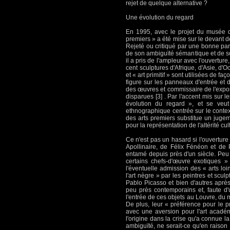
rejet de quelque alternative ?
Une évolution du regard
En 1995, avec le projet du musée de
premiers » a été mise sur le devant de
Rejeté ou critiqué par une bonne par
de son ambiguïté sémantique et de son
il a pris de l'ampleur avec l'ouvertur
cent sculptures d'Afrique, d'Asie, d'
et « art primitif » sont utilisées de 
figure sur les panneaux d'entrée et 
des œuvres et commissaire de l'exposit
disparues [3] . Par l'accent mis sur l
évolution du regard », et se veut
ethnographique centrée sur le context
des arts premiers substitue un juge
pour la représentation de l'altérité c
Ce n'est pas un hasard si l'ouvertu
Apollinaire, de Félix Fénéon et de 
entamé depuis près d'un siècle. Peu 
certains chefs-d'œuvre exotiques »
l'éventuelle admission des « arts lo
l'art nègre » par les peintres et scu
Pablo Picasso et bien d'autres après
peu près contemporains et, faute d
l'entrée de ces objets au Louvre, du 
De plus, leur « préférence pour le pr
avec une aversion pour l'art acadé
l'origine dans la crise qu'a connue l
ambiguïté, ne serait-ce qu'en raison