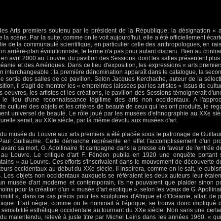
s Arts premiers soutenu par le président de la République, la désignation « a
 la scène. Par la suite, comme on le voit aujourd'hui, elle a été officiellement écart
tie de la communauté scientifique, en particulier celle des anthropologues, en rai
 arrière-plan évolutionniste, le terme n'a pas pour autant disparu. Bien au contrai
e, en avril 2000 au Louvre, du pavillon des Sessions, dont les salles présentent plus
Océanie et des Amériques. Dans ce lieu d'exposition, les expressions « arts premier
façon interchangeable : la première dénomination apparaît dans le catalogue, la seco
de sortie des salles de ce pavillon. Selon Jacques Kerchache, auteur de la sélect
ion, il s'agit de montrer les « empreintes laissées par les artistes » issus de cultu
es oeuvres, les artistes et les créations, le pavillon des Sessions témoignerait d'un
 le lieu d'une reconnaissance légitime des arts non occidentaux. A l'appro
e culturel des objets et les critères de beauté de ceux qui les ont produits, le reg
ment universel de beauté. Le rôle joué par les musées d'ethnographie au XXe siè
ulturelle serait, au XXIe siècle, par là même dévolu aux musées d'art.
re du musée du Louvre aux arts premiers a été placée sous le patronage de Guilla
Paul Guillaume. Cette démarche représente en effet l'accomplissement d'un pro
avant sa mort, G. Apollinaire fit campagne dans la presse en faveur de l'entrée d
 au Louvre. Le critique d'art F. Fénéon publia en 1920 une enquête portant 
intains » au Louvre. Ces efforts s'inscrivaient dans le mouvement de découverte d
lpteurs occidentaux au début du XXe siècle. Il inspirera, comme on le sait, le cubis
. Les objets non occidentaux auxquels se référaient les deux auteurs leur étaien
'un musée d'art moderne et contemporain, ils ne pouvaient que plaider sinon p
moins pour la création d'un « musée d'art exotique », selon les vœux de G. Apollinai
imitif », dans ce cas précis pour les sculptures d'Afrique et d'Océanie, allait de p
mique. L'art nègre, comme on le nommait à l'époque, se trouva donc impliqué 
a sensibilité esthétique occidentale au tournant du XXe siècle. Non sans une certa
 du malentendu, relevé à juste titre par Michel Leiris dans les années 1960, « qui