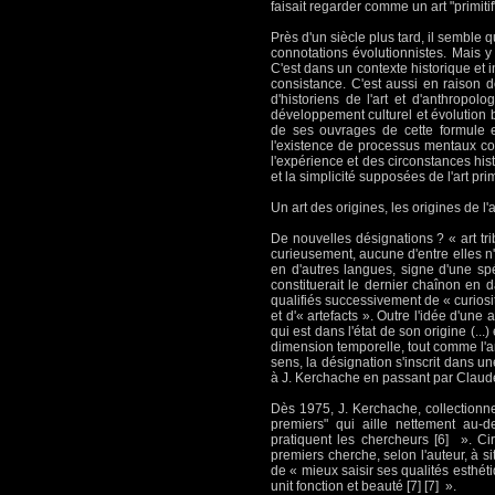
faisait regarder comme un art "primitif",
Près d'un siècle plus tard, il semble q
connotations évolutionnistes. Mais y
C'est dans un contexte historique et in
consistance. C'est aussi en raison de 
d'historiens de l'art et d'anthropo
développement culturel et évolution b
de ses ouvrages de cette formule en
l'existence de processus mentaux co
l'expérience et des circonstances his
et la simplicité supposées de l'art primi
Un art des origines, les origines de l'a
De nouvelles désignations ? « art tri
curieusement, aucune d'entre elles n'a
en d'autres langues, signe d'une spéc
constituerait le dernier chaînon en 
qualifiés successivement de « curiosit
et d'« artefacts ». Outre l'idée d'une 
qui est dans l'état de son origine (...
dimension temporelle, tout comme l'art 
sens, la désignation s'inscrit dans un
à J. Kerchache en passant par Claude 
Dès 1975, J. Kerchache, collectionneu
premiers" qui aille nettement au-
pratiquent les chercheurs [6] ». Cir
premiers cherche, selon l'auteur, à si
de « mieux saisir ses qualités esthétiq
unit fonction et beauté [7] [7] ».