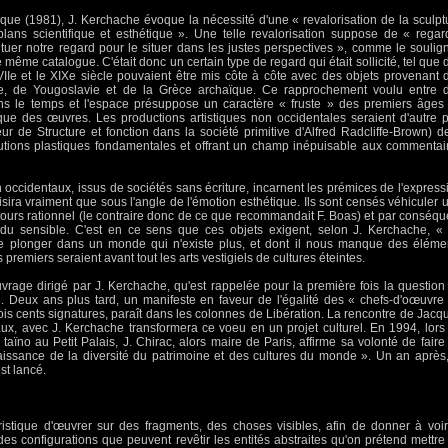
ique (1981), J. Kerchache évoque la nécessité d'une « revalorisation de la sculpt
 plans scientifique et esthétique ». Une telle revalorisation suppose de « regar
tuer notre regard pour le situer dans les justes perspectives », comme le soulign
e même catalogue. C'était donc un certain type de regard qui était sollicité, tel que 
XVIIe et le XIXe siècle pouvaient être mis côte à côte avec des objets provenant 
e, de Yougoslavie et de la Grèce archaïque. Ce rapprochement voulu entre 
ans le temps et l'espace présuppose un caractère « fruste » des premiers âges
ique des œuvres. Les productions artistiques non occidentales seraient d'autre p
eur de Structure et fonction dans la société primitive d'Alfred Radcliffe-Brown) d
lutions plastiques fondamentales et offrant un champ inépuisable aux commentai
 occidentaux, issus de sociétés sans écriture, incarnent les prémices de l'express
aisira vraiment que sous l'angle de l'émotion esthétique. Ils sont censés véhiculer 
cours rationnel (le contraire donc de ce que recommandait F. Boas) et par conséqu
du sensible. C'est en ce sens que ces objets exigent, selon J. Kerchache, «
se plonger dans un monde qui n'existe plus, et dont il nous manque des éléme
 premiers seraient avant tout les arts vestigiels de cultures éteintes.
ouvrage dirigé par J. Kerchache, qu'est rappelée pour la première fois la question
e. Deux ans plus tard, un manifeste en faveur de l'égalité des « chefs-d'oœuvre
ois cents signatures, paraît dans les colonnes de Libération. La rencontre de Jacq
aux, avec J. Kerchache transformera ce voeu en un projet culturel. En 1994, lors
 taïno au Petit Palais, J. Chirac, alors maire de Paris, affirme sa volonté de faire
naissance de la diversité du patrimoine et des cultures du monde ». Un an après,
st lancé.
éristique d'œuvrer sur des fragments, des choses visibles, afin de donner à voir
 des configurations que peuvent revêtir les entités abstraites qu'on prétend mettre