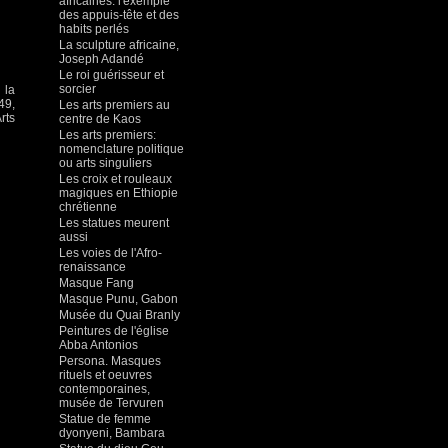
africaines: l'exemple
des appuis-tête et des
habits perlés
La sculpture africaine,
Joseph Adandé
Le roi guérisseur et
sorcier
 la
49,
Les arts premiers au
rts
centre de Kaos
Les arts premiers:
nomenclature politique
ou arts singuliers
Les croix et rouleaux
magiques en Ethiopie
chrétienne
Les statues meurent
aussi
Les voies de l'Afro-
renaissance
Masque Fang
Masque Punu, Gabon
Musée du Quai Branly
Peintures de l'église
Abba Antonios
Persona. Masques
rituels et oeuvres
contemporaines,
musée de Tervuren
Statue de femme
dyonyeni, Bambara