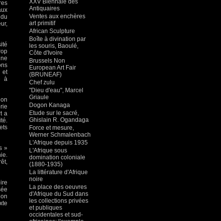
XXV Biennale des
res
Antiquaires
aux
Ventes aux enchères
 du
art primitif
ur,
African Sculpture
Boîte à divination par
ité
les souris, Baoulé,
rop
Côte d'Ivoire
une
Brussels Non
ons
European Art Fair
 et
(BRUNEAF)
e à
Chef zulu
"Dieu d'eau", Marcel
Griaule
non
Dogon Kanaga
rie
Etude sur le sacré,
t a
Ghislain R. Ogandaga
té.
ets
Force et mesure,
Werner Schmalenbach
L'Afrique depuis 1935
s »
L'Afrique sous
ie.
domination coloniale
êt,
(1880-1935)
La littérature d'Afrique
noire
ire
La place des oeuvres
sée
d'Afrique du Sud dans
non
les collections privées
xte
et publiques
occidentales et sud-