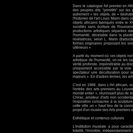
Dans le catalogue Art premier en Afr
des peuples dits "primitifs" sur les
autrement » les objets, de « déshabi
l'historien de l'art Louis Marin dans c
objets africains fabriqués entre le 
sociétés sans écriture de Roumani
productions artistiques séparées d
l'humanité, décelable dans la plast
révélatrices, selon L. Marin (traduct
formes originaires proposant les so
ultérieurs ».
A partir du moment où ces objets non
artistique de l'humanité, on ne les s
vérité profonde, impénétrable au dis
uniquement accessible par la voie 
spectateur une déculturation pour 
majeurs ». En d'autres termes, les arts
C'est en 1988, dans L'Art africain, 
l'entrée des arts premiers au Louvr
monde entier », réunissant plus de tr
Chirac, amateur d'arts non occident
l'exposition consacrée à la sculpture
cette ville un « haut lieu de la con
projet d'un musée des Arts premiers e
Esthétique et contenus culturels
L'institution muséale a pour caract
totalité, l'invisible, indépendamment