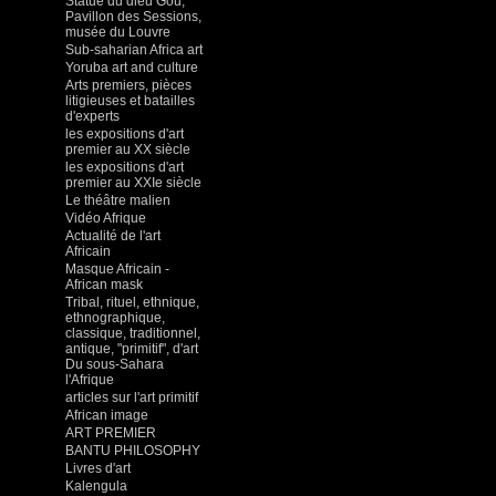
Statue du dieu Gou,
Pavillon des Sessions,
musée du Louvre
Sub-saharian Africa art
Yoruba art and culture
Arts premiers, pièces
litigieuses et batailles
d'experts
les expositions d'art
premier au XX siècle
les expositions d'art
premier au XXIe siècle
Le théâtre malien
Vidéo Afrique
Actualité de l'art
Africain
Masque Africain -
African mask
Tribal, rituel, ethnique,
ethnographique,
classique, traditionnel,
antique, "primitif", d'art
Du sous-Sahara
l'Afrique
articles sur l'art primitif
African image
ART PREMIER
BANTU PHILOSOPHY
Livres d'art
Kalengula