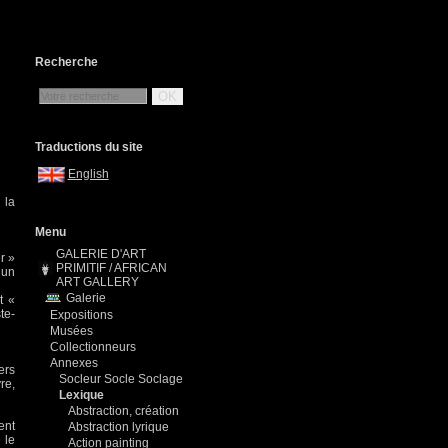
Recherche
OK
Traductions du site
English
 la
Menu
GALERIE D'ART
r »
PRIMITIF / AFRICAN
’un
ART GALLERY
Galerie
t «
te-
Expositions
Musées
Collectionneurs
Annexes
ers
Socleur Socle Soclage
re,
Lexique
Abstraction, création
ent
Abstraction lyrique
 le
Action painting