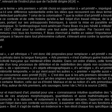
 relevant de l'instinct plus que de l'activité dirigée [4] [4] ».
ue le terme « arts premiers » ait été choisi en opposition à « art primitif », imprégné
 a-t-il une différence substantielle entre les idées que recouvrent ces deux terme
tellectuel particulier ? celui de la colonisation ? que la notion d'art primitif a trouvé
ce contexte et de cette histoire qu'elle a fait l'objet d'un travail critique, de la p
logues, portant sur ses présupposés théoriques, à savoir la mise en parallèle en
iologique. Si l'anthropologue nord-américain Franz Boas n'a pas hésité à intituler
 1927, c'était pour lui conférer une tout autre signification. Par l'accent mis 
mmuns chez tous les hommes, F. Boas cherchait à mettre en valeur l'importance
toriques à l'œuvre dans tout phénomène culturel, s'élevant ainsi contre la spontané
tif.
rt
bal », « art ethnique » ? ont donc été proposées pour remplacer « art primitif » ma
 prévalu dans la langue française. « Arts premiers » n'est d'ailleurs guère traduisi
ificité française qui mériterait d'être étudiée. Dans cet ordre d'idées, cette form
date d'un long processus de définition et de redéfinition des objets non occidenta
és », de « spécimens », d'« objets ethnographiques », d'« art nègre », d'« art primiti
antériorité temporelle, « ce qui vient avant les autres », « premier » signifie aussi «
) en concurrence avec primitif [5] [5] ». C'est dire que si les arts premiers dénotent 
primitif, ils renvoient aussi à un art des origines autant qu'aux origines de l'art. En
e certaine filiation, celle qui va d'André Malraux et de sa notion d'« arts primordiau
Roy, auteur de Arts premiers, arts sauvages, tome I de L'Art à la source (1965).
r et marchand d'art, plaidait pour une « connaissance intuitive qualitative des "a
delà de ces analyses morphologiques, quantitatives et aussi mathématiques 
conscrite à la statuaire, et notamment à la statuaire africaine, l'approche des a
tuer l'objet dans son contexte socioculturel, à examiner ses rôles et ses fonctions a
ues ». Bref, il s'agit de mettre en évidence le « lien étroit chaque fois spécifique (q