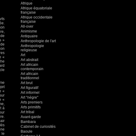
Afrique
Afrique équatoriale
française
Afrique occidentale
rts
française
ée.
All-over
son
Animisme
re,
 de
Antiquaire
s »
Anthropologie de l'art
nde
Anthropologie
ion
religieuse
res
Art
e «
Art abstrait
che
Art africain
ard
contemporain
cle
Art africain
traditionnel
ume
Art brut
jet
Art figuratif
e «
Art informel
sur
Art "nègre"
e «
Arts premiers
me,
Arts primitifs
t à
Art tribal
our
re.
Avant-garde
air
Bambara
dès
Cabinet de curiosités
ine
Baoule
 le