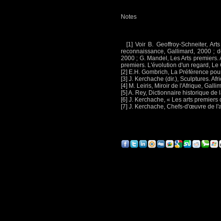
Notes
[1] Voir B. Geoffroy-Schneiter, Art
reconnaissance, Gallimard, 2000 ; d
2000 ; G. Mandel, Les Arts premiers. A
premiers. L'évolution d'un regard, L
[2] E.H. Gombrich, La Préférence pour 
[3] J. Kerchache (dir.), Sculptures. A
[4] M. Leiris, Miroir de l'Afrique, Gall
[5] A. Rey, Dictionnaire historique de 
[6] J. Kerchache, « Les arts premiers 
[7] J. Kerchache, Chefs-d'œuvre de l'