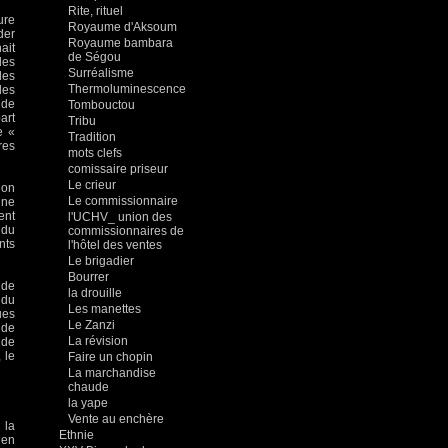
Rite, rituel
ure
Royaume d'Aksoum
der
Royaume bambara
ait
de Ségou
des
Surréalisme
des
Thermoluminescence
des
 de
Tombouctou
art
Tribu
e «
Tradition
res
mots clefs
comissaire priseur
Le crieur
ion
Le commissionnaire
une
ent
l'UCHV_ union des
 du
commissionnaires de
nts
l'hôtel des ventes
Le brigadier
Bourrer
 de
la drouille
 du
Les manettes
ues
Le Zanzi
 de
La révision
 de
 le
Faire un chopin
La marchandise
chaude
la yape
Vente au enchère
 la
Ethnie
 en