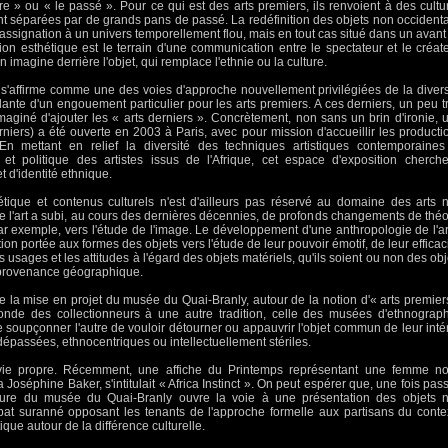
ture » ou « le passé ». Pour ce qui est des arts premiers, ils renvoient à des cultu
nt séparées par de grands pans de passé. La redéfinition des objets non occident
assignation à un univers temporellement flou, mais en tout cas situé dans un avant
on esthétique est le terrain d'une communication entre le spectateur et le créate
 imagine derrière l'objet, qui remplace l'ethnie ou la culture.
 s'affirme comme une des voies d'approche nouvellement privilégiées de la divers
dante d'un engouement particulier pour les arts premiers. A ces derniers, un peu t
imaginé d'ajouter les « arts derniers ». Concrètement, non sans un brin d'ironie, 
rniers) a été ouverte en 2003 à Paris, avec pour mission d'accueillir les producti
. En mettant en relief la diversité des techniques artistiques contemporaines
le et politique des artistes issus de l'Afrique, cet espace d'exposition cherch
et d'identité ethnique.
tique et contenus culturels n'est d'ailleurs pas réservé au domaine des arts 
de l'art a subi, au cours des dernières décennies, de profonds changements de théo
r exemple, vers l'étude de l'image. Le développement d'une anthropologie de l'ar
ion portée aux formes des objets vers l'étude de leur pouvoir émotif, de leur efficaci
s usages et les attitudes à l'égard des objets matériels, qu'ils soient ou non des obj
 provenance géographique.
 la mise en projet du musée du Quai-Branly, autour de la notion d'« arts premier
onde des collectionneurs à une autre tradition, celle des musées d'ethnograph
 soupçonner l'autre de vouloir détourner ou appauvrir l'objet commun de leur intér
épassées, ethnocentriques ou intellectuellement stériles.
r vie propre. Récemment, une affiche du Printemps représentant une femme no
Joséphine Baker, s'intitulait « Africa Instinct ». On peut espérer que, une fois pas
rture du musée du Quai-Branly ouvre la voie à une présentation des objets 
bat suranné opposant les tenants de l'approche formelle aux partisans du conte
itique autour de la différence culturelle.