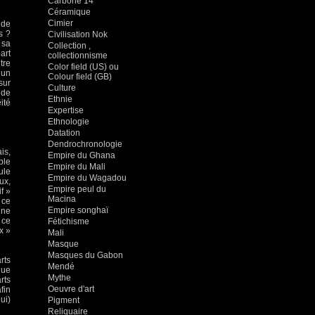
Carbone 14
Céramique
Cimier
 de
s ?
Civilisation Nok
 sa
Collection ,
art
collectionnisme
tre
Color field (US) ou
 un
Colour field (GB)
sur
Culture
 de
Ethnie
ité
Expertise
Ethnologie
Datation
Dendrochronologie
is,
Empire du Ghana
ble
Empire du Mali
ule
Empire du Wagadou
ux,
Empire peul du
f »
Macina
 ce
Empire songhaï
une
 ce
Fétichisme
x »
Mali
Masque
Masques du Gabon
rts
Mendé
que
Mythe
rts
Oeuvre d'art
fin
ui)
Pigment
Reliquaire