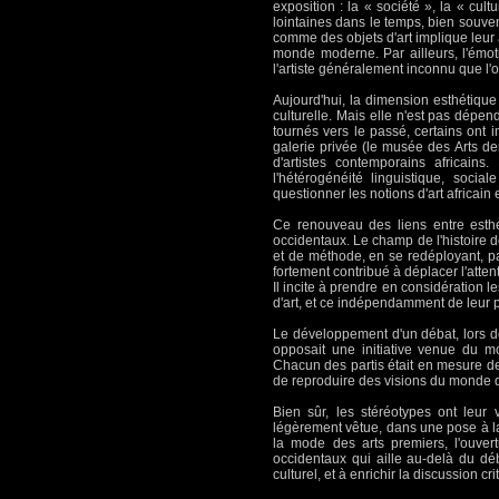
exposition : la « société », la « cul
lointaines dans le temps, bien souve
comme des objets d'art implique leur 
monde moderne. Par ailleurs, l'émoti
l'artiste généralement inconnu que l'on
Aujourd'hui, la dimension esthétique
culturelle. Mais elle n'est pas dépen
tournés vers le passé, certains ont 
galerie privée (le musée des Arts de
d'artistes contemporains africains
l'hétérogénéité linguistique, socia
questionner les notions d'art africain 
Ce renouveau des liens entre esthé
occidentaux. Le champ de l'histoire 
et de méthode, en se redéployant, pa
fortement contribué à déplacer l'attent
Il incite à prendre en considération le
d'art, et ce indépendamment de leur
Le développement d'un débat, lors de
opposait une initiative venue du m
Chacun des partis était en mesure de
de reproduire des visions du monde d
Bien sûr, les stéréotypes ont leu
légèrement vêtue, dans une pose à la 
la mode des arts premiers, l'ouve
occidentaux qui aille au-delà du dé
culturel, et à enrichir la discussion cr