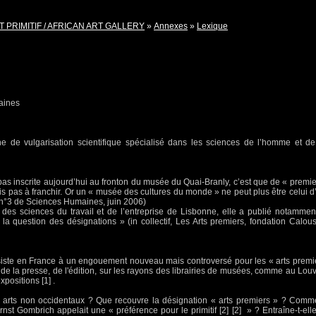
T PRIMITIF / AFRICAN ART GALLERY
»
Annexes
»
Lexique
aines
de vulgarisation scientifique spécialisé dans les sciences de l’homme et de
t pas inscrite aujourd’hui au fronton du musée du Quai-Branly, c’est que de « premie
vais pas à franchir. Or un « musée des cultures du monde » ne peut plus être celui d
 n°3 de Sciences Humaines, juin 2006)
ut des sciences du travail et de l’entreprise de Lisbonne, elle a publié notammen
 la question des désignations » (in collectif, Les Arts premiers, fondation Calous
iste en France à un engouement nouveau mais controversé pour les « arts premi
de la presse, de l'édition, sur les rayons des librairies de musées, comme au Louv
positions [1] .
les arts non occidentaux ? Que recouvre la désignation « arts premiers » ? Comm
Ernst Gombrich appelait une « préférence pour le primitif [2] [2] » ? Entraîne-t-elle