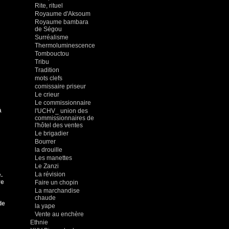
Rite, rituel
Royaume d'Aksoum
Royaume bambara
de Ségou
Surréalisme
Thermoluminescence
Tombouctou
Tribu
Tradition
mots clefs
comissaire priseur
Le crieur
Le commissionnaire
à
l'UCHV_ union des
commissionnaires de
l'hôtel des ventes
Le brigadier
Bourrer
la drouille
Les manettes
Le Zanzi
La révision
.
re
Faire un chopin
La marchandise
chaude
de
la yape
Vente au enchère
Ethnie