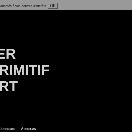
OK
 adaptés à vos centres d'intérêts.
ER
RIMITIF
ART
tionneurs
Annexes