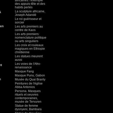
africaines: l'exemple
des appuis-tête et des
habits perlés
La sculpture africaine,
à
Joseph Adandé
Le roi guérisseur et
sorcier
 en
Les arts premiers au
centre de Kaos
Les arts premiers:
nomenclature politique
ou arts singuliers
Les croix et rouleaux
magiques en Ethiopie
chrétienne
Les statues meurent
aussi
Les voies de l'Afro-
nt
renaissance
Masque Fang
Masque Punu, Gabon
e
Musée du Quai Branly
Peintures de l'église
Abba Antonios
Persona. Masques
rituels et oeuvres
contemporaines,
musée de Tervuren
Statue de femme
dyonyeni, Bambara