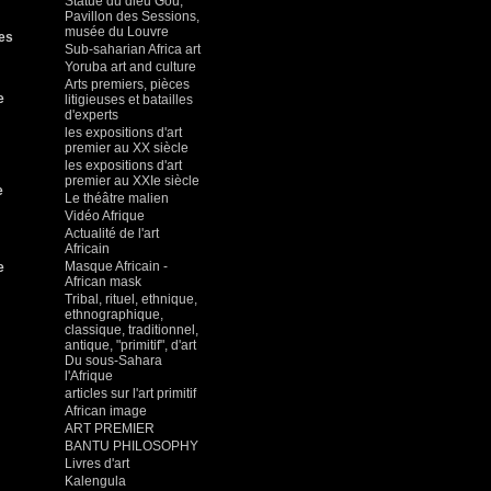
Statue du dieu Gou,
Pavillon des Sessions,
musée du Louvre
des
Sub-saharian Africa art
Yoruba art and culture
Arts premiers, pièces
e
litigieuses et batailles
d'experts
les expositions d'art
premier au XX siècle
les expositions d'art
premier au XXIe siècle
e
Le théâtre malien
Vidéo Afrique
Actualité de l'art
Africain
Masque Africain -
e
African mask
Tribal, rituel, ethnique,
ethnographique,
classique, traditionnel,
antique, "primitif", d'art
Du sous-Sahara
l'Afrique
articles sur l'art primitif
African image
ART PREMIER
BANTU PHILOSOPHY
Livres d'art
Kalengula