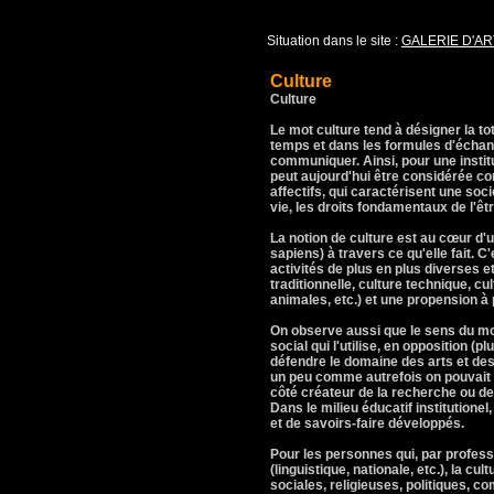
Situation dans le site :
GALERIE D'AR
Culture
Culture
Le mot culture tend à désigner la to
temps et dans les formules d'échange
communiquer. Ainsi, pour une instit
peut aujourd'hui être considérée comm
affectifs, qui caractérisent une soci
vie, les droits fondamentaux de l'êt
La notion de culture est au cœur d'
sapiens) à travers ce qu'elle fait. C
activités de plus en plus diverses e
traditionnelle, culture technique, cul
animales, etc.) et une propension à 
On observe aussi que le sens du mot 
social qui l'utilise, en opposition (
défendre le domaine des arts et des
un peu comme autrefois on pouvait o
côté créateur de la recherche ou de l
Dans le milieu éducatif institution
et de savoirs-faire développés.
Pour les personnes qui, par profess
(linguistique, nationale, etc.), la c
sociales, religieuses, politiques, c