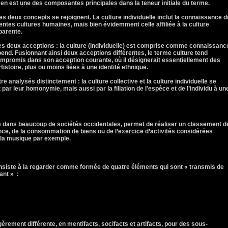
e en est une des composantes principales dans la teneur initiale du terme.
e les deux concepts se rejoignent. La culture individuelle inclut la connaissance 
érentes cultures humaines, mais bien évidemment celle affiliée à la culture
pparente.
les deux acceptions : la culture (individuelle) est comprise comme connaissanc
épend. Fusionnant ainsi deux acceptions différentes, le terme culture tend
ompromis dans son acception courante, où il désignerait essentiellement des
Histoire, plus ou moins liées à une identité ethnique.
 analysés distinctement : la culture collective et la culture individuelle se
par leur homonymie, mais aussi par la filiation de l'espèce et de l’individu à un
ure dans beaucoup de sociétés occidentales, permet de réaliser un classement d
nce, de la consommation de biens ou de l’exercice d’activités considérées
et la musique par exemple.
onsiste à la regarder comme formée de quatre éléments qui sont « transmis de
ant » :
èrement différente, en mentifacts, socifacts et artifacts, pour des sous-