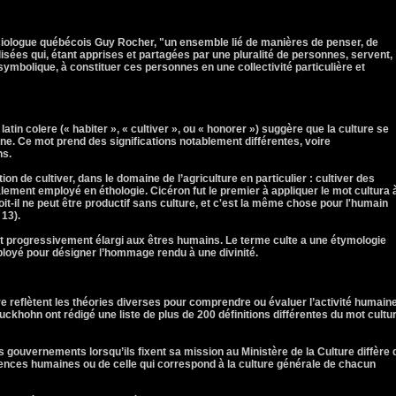
ociologue québécois Guy Rocher, "un ensemble lié de manières de penser, de
lisées qui, étant apprises et partagées par une pluralité de personnes, servent,
 symbolique, à constituer ces personnes en une collectivité particulière et
atin colere (« habiter », « cultiver », ou « honorer ») suggère que la culture se
aine. Ce mot prend des significations notablement différentes, voire
ns.
tion de cultiver, dans le domaine de l’agriculture en particulier : cultiver des
lement employé en éthologie. Cicéron fut le premier à appliquer le mot cultura 
soit-il ne peut être productif sans culture, et c'est la même chose pour l'humain
 13).
est progressivement élargi aux êtres humains. Le terme culte a une étymologie
 employé pour désigner l’hommage rendu à une divinité.
re reflètent les théories diverses pour comprendre ou évaluer l’activité humaine
ckhohn ont rédigé une liste de plus de 200 définitions différentes du mot cultu
es gouvernements lorsqu’ils fixent sa mission au Ministère de la Culture diffère 
iences humaines ou de celle qui correspond à la culture générale de chacun