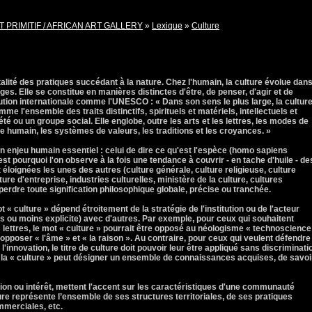
T PRIMITIF / AFRICAN ART GALLERY
»
Lexique
»
Culture
talité des pratiques succédant à la nature. Chez l'humain, la culture évolue dans
s. Elle se constitue en manières distinctes d'être, de penser, d'agir et de
ution internationale comme l'UNESCO : « Dans son sens le plus large, la cultur
e l'ensemble des traits distinctifs, spirituels et matériels, intellectuels et
été ou un groupe social. Elle englobe, outre les arts et les lettres, les modes de
re humain, les systèmes de valeurs, les traditions et les croyances. »
un enjeu humain essentiel : celui de dire ce qu'est l'espèce (homo sapiens
'est pourquoi l'on observe à la fois une tendance à couvrir - en tache d'huile - de
t éloignées les unes des autres (culture générale, culture religieuse, culture
ture d'entreprise, industries culturelles, ministère de la culture, cultures
perdre toute signification philosophique globale, précise ou tranchée.
« culture » dépend étroitement de la stratégie de l'institution ou de l'acteur
plus ou moins explicite) avec d'autres. Par exemple, pour ceux qui souhaitent
 lettres, le mot « culture » pourrait être opposé au néologisme « technoscience
pposer « l'âme » et « la raison ». Au contraire, pour ceux qui veulent défendre 
'innovation, le titre de culture doit pouvoir leur être appliqué sans discriminati
el, la « culture » peut désigner un ensemble de connaissances acquises, de savoi
ion ou intérêt, mettent l'accent sur les caractéristiques d'une communauté
ulture représente l’ensemble de ses structures territoriales, de ses pratiques
ommerciales, etc.