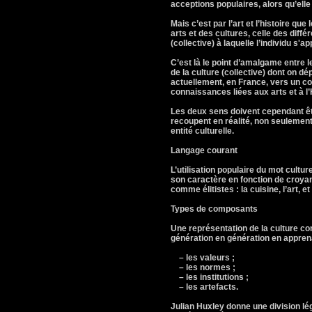
acceptions populaires, alors qu’ell
Mais c’est par l’art et l’histoire qu
arts et des cultures, celle des diff
(collective) à laquelle l’individu s'a
C’est là le point d’amalgame entre 
de la culture (collective) dont on d
actuellement, en France, vers un c
connaissances liées aux arts et à l’
Les deux sens doivent cependant être
recoupent en réalité, non seulement 
entité culturelle.
Langage courant
L’utilisation populaire du mot cult
son caractère en fonction de croya
comme élitistes : la cuisine, l’art, 
Types de composants
Une représentation de la culture c
génération en génération en appren
– les valeurs ;
– les normes ;
– les institutions ;
– les artefacts.
Julian Huxley donne une division lég