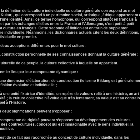
 la définition de la culture individuelle ou culture générale correspond au mot
, Kultur, , qui correspond à un patrimoine social, artistique, éthique appartenant 
’une identité. Ainsi, ce terme homophone, qui correspond plutôt en français à
 et par les échanges d’idées entre la France et l’Allemagne, s’est petit à petit
 culture en français. Cette seconde définition est en train de supplanter
re individuelle. Néanmoins, les dictionnaires actuels citent les deux définitions,
dividuelle en premier.
 deux acceptions différentes pour le mot culture :
, construction personnelle de ses connaissances donnant la culture générale ;
ulturelle de ce peuple, la culture collective à laquelle on appartient.
remier lieu par leur composante dynamique :
une dimension d’élaboration, de construction (le terme Bildung est généraleme
inition évolutive et individuelle ;
une unité fixatrice d’identités, un repère de valeurs relié à une histoire, un art
ité ; la culture collective n’évolue que très lentement, sa valeur est au contrair
pel à l’Histoire.
 deux significations peuvent s’opposer :
 composante de rigidité pouvant s’opposer au développement des cultures
 des contrecultures, concept qui est inimaginable avec le sens individuel, la
ositive.
’est de ce fait pas raccrochée au concept de culture individuelle, dans les