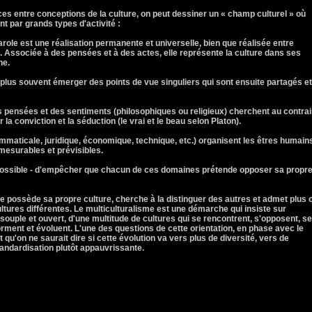
ces entre conceptions de la culture, on peut dessiner un « champ culturel » où
nt par grands types d'activité :
role est une réalisation permanente et universelle, bien que réalisée entre
 Associée à des pensées et à des actes, elle représente la culture dans ses
ne.
 plus souvent émerger des points de vue singuliers qui sont ensuite partagés et
 pensées et des sentiments (philosophiques ou religieux) cherchent au contrai
a conviction et la séduction (le vrai et le beau selon Platon).
maticale, juridique, économique, technique, etc.) organisent les êtres humain
mesurables et prévisibles.
 impossible - d'empêcher que chacun de ces domaines prétende opposer sa propr
e possède sa propre culture, cherche à la distinguer des autres et admet plus 
ltures différentes. Le multiculturalisme est une démarche qui insiste sur
 souple et ouvert, d'une multitude de cultures qui se rencontrent, s'opposent, se
orment et évoluent. L'une des questions de cette orientation, en phase avec le
qu'on ne saurait dire si cette évolution va vers plus de diversité, vers de
tandardisation plutôt appauvrissante.