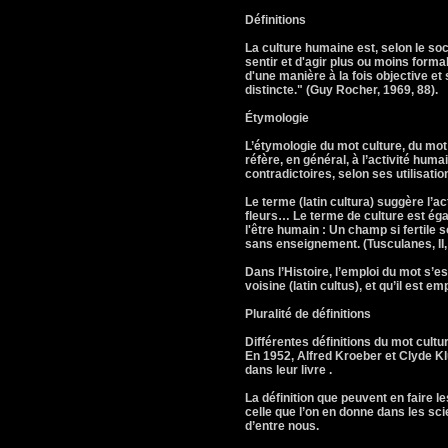
Définitions
La culture humaine est, selon le s
sentir et d'agir plus ou moins forma
d'une manière à la fois objective et
distincte." (Guy Rocher, 1969, 88).
Étymologie
L’étymologie du mot culture, du mot l
réfère, en général, à l’activité hum
contradictoires, selon ses utilisatio
Le terme (latin cultura) suggère l’ac
fleurs… Le terme de culture est éga
l'être humain : Un champ si fertile 
sans enseignement. (Tusculanes, II,
Dans l’Histoire, l’emploi du mot s’
voisine (latin cultus), et qu’il est
Pluralité de définitions
Différentes définitions du mot cultu
En 1952, Alfred Kroeber et Clyde Klu
dans leur livre .
La définition que peuvent en faire l
celle que l’on en donne dans les sc
d’entre nous.