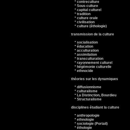
* contreculture
* Sous-culture
* capital culturel
* tradition
* culture orale
* civilisation
* culture (éthologie)
transmission de la culture
* socialisation
* éducation
* acculturation
* assimilation
* transculturation
* rayonnement culturel
* hégémonie culturelle
* ethnocide
théories sur les dynamiques
* diffusionnisme
* culturalisme
* La Distinction, Bourdieu
* Structuralisme
disciplines étudiant la culture
* anthropologie
* ethnologie
* sociologie (Portail)
* éthologie