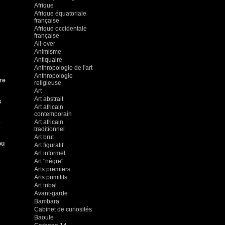
Afrique
Afrique équatoriale
française
Afrique occidentale
française
All-over
Animisme
Antiquaire
Anthropologie de l'art
Anthropologie
re
religieuse
Art
Art abstrait
s
Art africain
contemporain
Art africain
e
traditionnel
Art brut
ou
Art figuratif
Art informel
Art "nègre"
Arts premiers
Arts primitifs
Art tribal
Avant-garde
Bambara
Cabinet de curiosités
Baoule