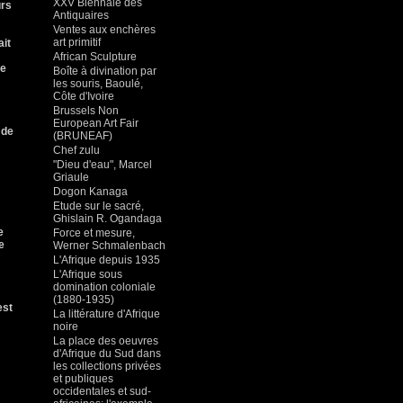
XXV Biennale des
urs
Antiquaires
Ventes aux enchères
art primitif
ait
African Sculpture
ne
Boîte à divination par
les souris, Baoulé,
Côte d'Ivoire
Brussels Non
European Art Fair
 de
(BRUNEAF)
Chef zulu
"Dieu d'eau", Marcel
Griaule
Dogon Kanaga
Etude sur le sacré,
Ghislain R. Ogandaga
e
Force et mesure,
e
Werner Schmalenbach
L'Afrique depuis 1935
L'Afrique sous
domination coloniale
(1880-1935)
est
La littérature d'Afrique
noire
La place des oeuvres
d'Afrique du Sud dans
les collections privées
et publiques
occidentales et sud-