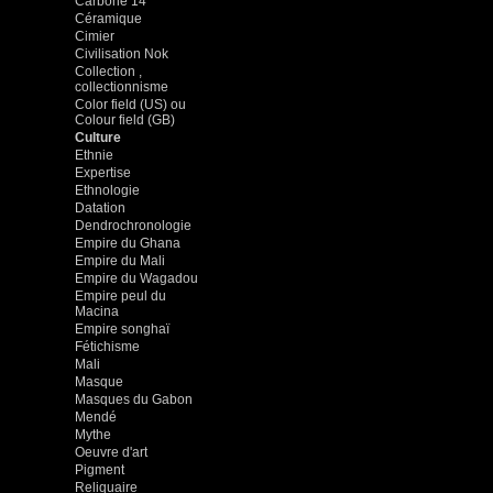
Carbone 14
Céramique
Cimier
Civilisation Nok
Collection ,
collectionnisme
Color field (US) ou
Colour field (GB)
Culture
Ethnie
Expertise
Ethnologie
Datation
Dendrochronologie
Empire du Ghana
Empire du Mali
Empire du Wagadou
Empire peul du
Macina
Empire songhaï
Fétichisme
Mali
Masque
Masques du Gabon
Mendé
Mythe
Oeuvre d'art
Pigment
Reliquaire