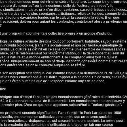
ques et économiques pour définir et encadrer la culture. Lorsque les entreprene
 "culture d'entreprise" ou les ingénieurs celle de "culture technique", ils
s significations mais au prix d'en diluer certaines caractéristiques spécifiques,
le entre des styles plus spontanés, artistiques, religieux, fondés, comme le dis
es d'actions davantage fondés sur le calcul, la cognition, la règle. Bien que
croisent, doit-on pour autant les confondre, contribuant alors a privilégier u
 ?
st une programmation mentale collective propre à un groupe d’individu.
logie, la culture animale désigne tout comportement, habitude, savoir, système
un individu biologique, transmis socialement et non par héritage génétique de
individu. La culture se définit en ce sens comme un ensemble de connaissances
nce, par le raisonnement ou l’expérimentation, qui la développent au sein du
c la nature et le monde environnant. Elle comprend ainsi tout ce qui est
spèce, indépendamment de son héritage instinctif, considéré comme naturel et
tions différentes selon le contexte auquel on se réfère.
 a son acception scientifique, car, comme l'indique la définition de l'UNESCO, ell
uelles nous choisissons aussi notre rapport a la science. En ce sens, elle relèv
que des êtres humains que de "l'espèce' comme objet de science.
tive
 désigne tout d’abord l’ensemble des connaissances générales d’un individu. C’
1862 le Dictionnaire national de Bescherelle. Les connaissances scientifiques y
remier plan. C’est ce que nous appelons aujourd’hui la "culture générale".
erme prend une seconde signification. Par exemple, le Petit Larousse de 1980
viduelle, une conception collective : ensemble des structures sociales,
 intellectuelles, artistiques, etc., qui caractérisent une société. Le terme peut
mais la proximité des domaines d’utilisation de chacun en fait une source