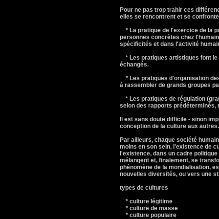
Pour ne pas trop trahir ces différen
elles se rencontrent et se confronte
* La pratique de l'exercice de la pa
personnes concrètes chez l'humain.
spécificités et dans l'activité humai
* Les pratiques artistiques font le
échangés.
* Les pratiques d'organisation des
à rassembler de grands groupes par l
* Les pratiques de régulation (gram
selon des rapports prédéterminés, 
Il est sans doute difficile - sinon
conception de la culture aux autres.
Par ailleurs, chaque société humain
moins en son sein, l'existence de cu
l'existence, dans un cadre politique
mélangent et, finalement, se transf
phénomène de la mondialisation, est 
nouvelles diversités, ou vers une s
types de cultures
* culture légitime
* culture de masse
* culture populaire