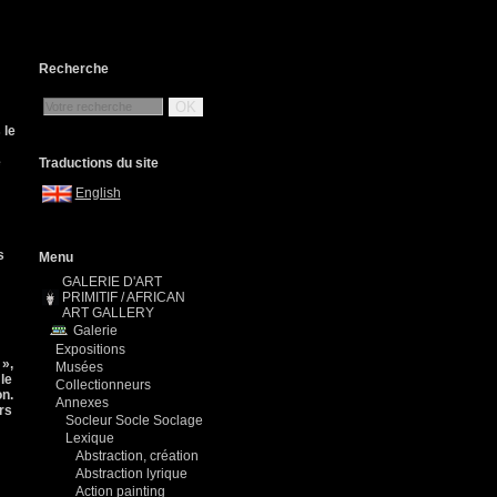
Recherche
OK
 le
e
Traductions du site
English
s
Menu
GALERIE D'ART
PRIMITIF / AFRICAN
ART GALLERY
Galerie
Expositions
 »,
Musées
le
Collectionneurs
on.
Annexes
rs
Socleur Socle Soclage
Lexique
Abstraction, création
Abstraction lyrique
Action painting