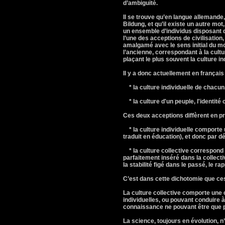
d’ambiguïté.
Il se trouve qu’en langue allemande,
Bildung, et qu’il existe un autre mot
un ensemble d’individus disposant d
l’une des acceptions de civilisation,
amalgamé avec le sens initial du mot
l’ancienne, correspondant à la cultu
plaçant le plus souvent la culture in
Il y a donc actuellement en français
* la culture individuelle de chacun
* la culture d'un peuple, l'identité c
Ces deux acceptions diffèrent en p
* la culture individuelle comporte 
traduit en éducation), et donc par déf
* la culture collective correspond à 
parfaitement inséré dans la collectiv
la stabilité figé dans le passé, le rap
C’est dans cette dichotomie que ces
La culture collective comporte une
individuelles, ou pouvant conduire à
connaissance ne pouvant être que p
La science, toujours en évolution, n