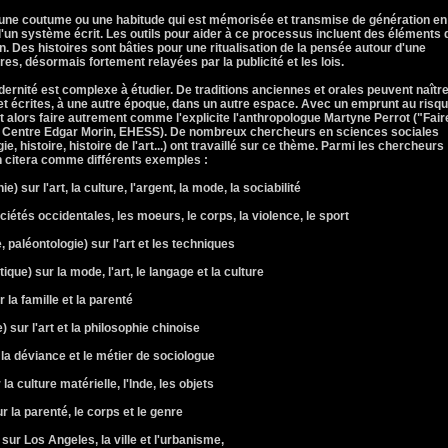
, une coutume ou une habitude qui est mémorisée et transmise de génération en
 d'un système écrit. Les outils pour aider à ce processus incluent des éléments 
on. Des histoires sont bâties pour une ritualisation de la pensée autour d'une
es, désormais fortement relayées par la publicité et les lois.
odernité est complexe à étudier. De traditions anciennes et orales peuvent naîtr
et écrites, à une autre époque, dans un autre espace. Avec un emprunt au risq
'est alors faire autrement comme l'explicite l'anthropologue Martyne Perrot ("Fair
, Centre Edgar Morin, EHESS). De nombreux chercheurs en sciences sociales
ie, histoire, histoire de l'art...) ont travaillé sur ce thème. Parmi les chercheurs
n citera comme différents exemples :
 sur l'art, la culture, l'argent, la mode, la sociabilité
ciétés occidentales, les moeurs, le corps, la violence, le sport
paléontologie) sur l'art et les techniques
que) sur la mode, l'art, le langage et la culture
 la famille et la parenté
 sur l'art et la philosophie chinoise
 la déviance et le métier de sociologue
a culture matérielle, l'Inde, les objets
r la parenté, le corps et le genre
sur Los Angeles, la ville et l'urbanisme,