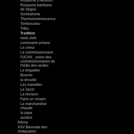
Royaume d'Aksoum
Royaume bambara
de Ségou
Surréalisme
Thermoluminescence
Tombouctou
Tribu
Tradition
mots clefs
comissaire priseur
Le crieur
Le commissionnaire
l'UCHV_ union des
commissionnaires de
l'hôtel des ventes
Le brigadier
Bourrer
la drouille
Les manettes
Le Zanzi
La révision
Faire un chopin
La marchandise
chaude
la yape
auction
Ethnie
XXV Biennale des
Antiquaires