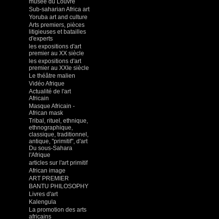
musée du Louvre
Sub-saharian Africa art
Yoruba art and culture
Arts premiers, pièces
litigieuses et batailles
d'experts
les expositions d'art
premier au XX siècle
les expositions d'art
premier au XXIe siècle
Le théâtre malien
Vidéo Afrique
Actualité de l'art
Africain
Masque Africain -
African mask
Tribal, rituel, ethnique,
ethnographique,
classique, traditionnel,
antique, "primitif", d'art
Du sous-Sahara
l'Afrique
articles sur l'art primitif
African image
ART PREMIER
BANTU PHILOSOPHY
Livres d'art
Kalengula
La promotion des arts
africains