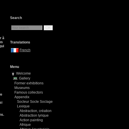
Search
OK
r à
ns
Translations
qui
French
Menu
Welcome
Gallery
Former exhibitions
Museums
Famous collectors
le
Appendix
Socleur Socle Soclage
si
Lexique
Abstraction, création
ns.
Abstraction lyrique
Action painting
Afrique