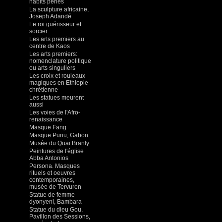
habits perlés
La sculpture africaine,
Joseph Adandé
Le roi guérisseur et
sorcier
Les arts premiers au
centre de Kaos
Les arts premiers:
nomenclature politique
ou arts singuliers
Les croix et rouleaux
magiques en Ethiopie
chrétienne
Les statues meurent
aussi
Les voies de l'Afro-
renaissance
Masque Fang
Masque Punu, Gabon
Musée du Quai Branly
Peintures de l'église
Abba Antonios
Persona. Masques
rituels et oeuvres
contemporaines,
musée de Tervuren
Statue de femme
dyonyeni, Bambara
Statue du dieu Gou,
Pavillon des Sessions,