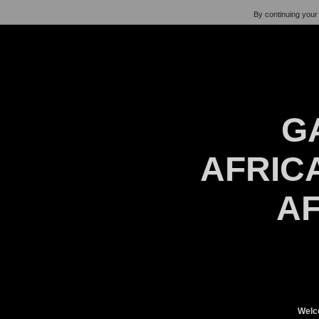
By continuing your 
G
AFRICA
AF
Welc