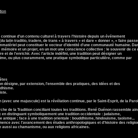
tion
 continue d'un contenu culturel à travers l'histoire depuis un événement
 latin traditio, tradere, de trans « à travers » et dare « donner », « faire passe
 immatériel peut constituer le vecteur d'identité d'une communauté humaine. Da
e mémoire et un projet, en un mot une conscience collective : le souvenir de ce 
e et de l'enrichir. Avec l'article indéfini, une tradition peut désigner un
nime, ou plus couramment, une pratique symbolique particulière, comme par
hètes
n désigne, par extension, l'ensemble des pratiques, des idées et des
ddhisme.
iste.
 (avec une majuscule) est la révélation continue, par le Saint-Esprit, de la Paro
e de la Tradition conciliant toutes les traditions. René Guénon rassemble ain
 en distinguant symboliquement une tradition occidentale : judaïsme,
ie antique ; face à une tradition orientale : bouddhisme, hindouisme, taoïsme...
tinence avec l'avancement des études anthropologiques et d'histoire des religio
e aussi au chamanisme, ou aux religions africaines.