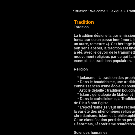
Situation :
Welcome
»
Lexique
»
Tradi
Tradition
Tradition
La tradition désigne la transmission
fondateur ou un passé immémorial (du
un autre, remettre »). Cet héritage
son sens absolu, la tradition est un
a été, avec le devoir de le transmettr
mouvement religieux par ce qui l'a
exemple les traditions populaires.
Religion
* judaïsme : la tradition des prop
* Dans le bouddhisme, une traditio
connaissances d'une école du bou
Article détaillé : tradition bouddh
* Islam : généalogie de Mahomet
* Dans le catholicisme, la Tradition
de Dieu à son Église.
* L'ésotérisme se veut une recherch
la variété des phénomènes religieux
christianisme, islam et la philosoph
Cette classification perd de sa per
Désormais, l'ésotérisme s'intéress
Sciences humaines