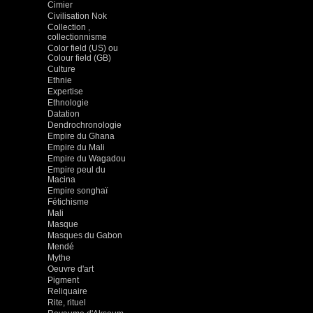
Cimier
Civilisation Nok
Collection ,
collectionnisme
Color field (US) ou
Colour field (GB)
Culture
Ethnie
Expertise
Ethnologie
Datation
Dendrochronologie
Empire du Ghana
Empire du Mali
Empire du Wagadou
Empire peul du
Macina
Empire songhaï
Fétichisme
Mali
Masque
Masques du Gabon
Mendé
Mythe
Oeuvre d'art
Pigment
Reliquaire
Rite, rituel