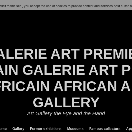
visit to this site , you accept the use of cookies to provide content and services best suited t
ALERIE ART PREMI
IN GALERIE ART P
RICAIN AFRICAN 
GALLERY
Art Gallery the Eye and the Hand
ome
Gallery
Former exhibitions
Museums
Famous collectors
App