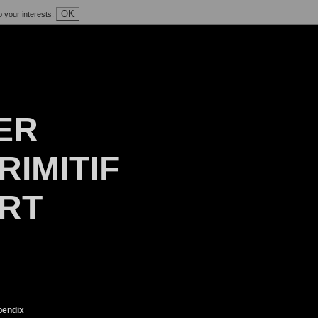
OK
o your interests.
ER
RIMITIF
ART
endix