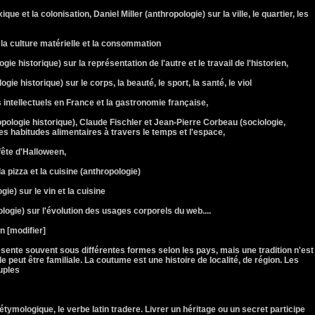
que et la colonisation, Daniel Miller (anthropologie) sur la ville, le quartier, les
 la culture matérielle et la consommation
ie historique) sur la représentation de l'autre et le travail de l'historien,
gie historique) sur le corps, la beauté, le sport, la santé, le viol
s intellectuels en France et la gastronomie française,
opologie historique), Claude Fischler et Jean-Pierre Corbeau (sociologie,
s habitudes alimentaires à travers le temps et l'espace,
fête d'Halloween,
a pizza et la cuisine (anthropologie)
gie) sur le vin et la cuisine
ologie) sur l'évolution des usages corporels du web....
n [modifier]
résente souvent sous différentes formes selon les pays, mais une tradition n'est
lle peut être familiale. La coutume est une histoire de localité, de région. Les
euples
ymologique, le verbe latin tradere. Livrer un héritage ou un secret participe