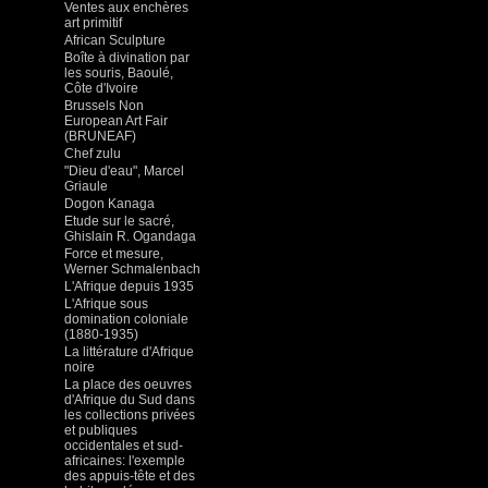
Ventes aux enchères
art primitif
African Sculpture
Boîte à divination par
les souris, Baoulé,
Côte d'Ivoire
Brussels Non
European Art Fair
(BRUNEAF)
Chef zulu
"Dieu d'eau", Marcel
Griaule
Dogon Kanaga
Etude sur le sacré,
Ghislain R. Ogandaga
Force et mesure,
Werner Schmalenbach
L'Afrique depuis 1935
L'Afrique sous
domination coloniale
(1880-1935)
La littérature d'Afrique
noire
La place des oeuvres
d'Afrique du Sud dans
les collections privées
et publiques
occidentales et sud-
africaines: l'exemple
des appuis-tête et des