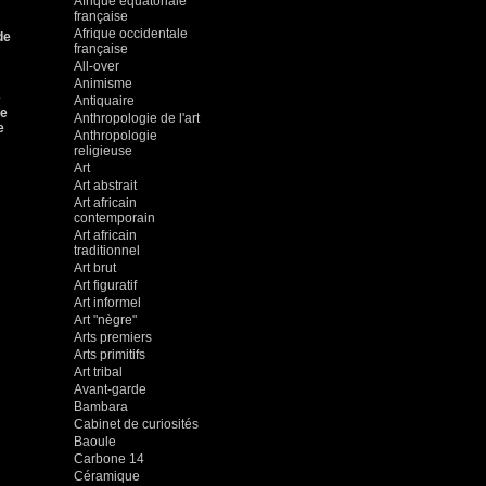
Afrique équatoriale
française
Afrique occidentale
de
française
All-over
Animisme
e
Antiquaire
ue
Anthropologie de l'art
e
Anthropologie
religieuse
Art
Art abstrait
Art africain
contemporain
Art africain
traditionnel
Art brut
Art figuratif
Art informel
Art "nègre"
Arts premiers
Arts primitifs
Art tribal
Avant-garde
Bambara
Cabinet de curiosités
Baoule
Carbone 14
Céramique