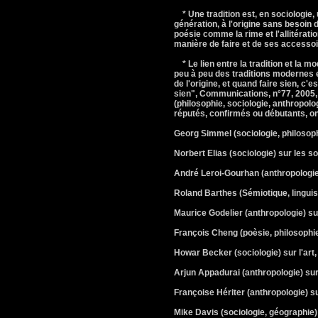
* Une tradition est, en sociologie
génération, à l'origine sans besoin
poésie comme la rime et l'allitérati
manière de faire et de ses accessoir
* Le lien entre la tradition et la m
peu à peu des traditions modernes 
de l'origine, et quand faire sien, c
sien", Communications, n°77, 2005
(philosophie, sociologie, anthropolog
réputés, confirmés ou débutants, o
Georg Simmel (sociologie, philosophie)
Norbert Elias (sociologie) sur les so
André Leroi-Gourhan (anthropologie, 
Roland Barthes (Sémiotique, linguisti
Maurice Godelier (anthropologie) sur
François Cheng (poèsie, philosophie)
Howar Becker (sociologie) sur l'art,
Arjun Appadurai (anthropologie) sur l
Françoise Hériter (anthropologie) su
Mike Davis (sociologie, géographie) 