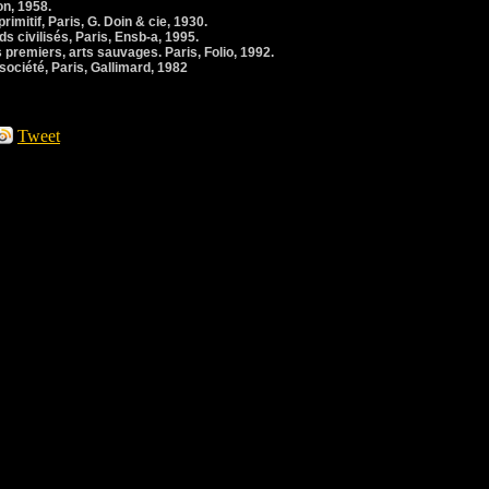
on, 1958.
imitif, Paris, G. Doin & cie, 1930.
rds civilisés, Paris, Ensb-a, 1995.
s premiers, arts sauvages. Paris, Folio, 1992.
 société, Paris, Gallimard, 1982
Tweet