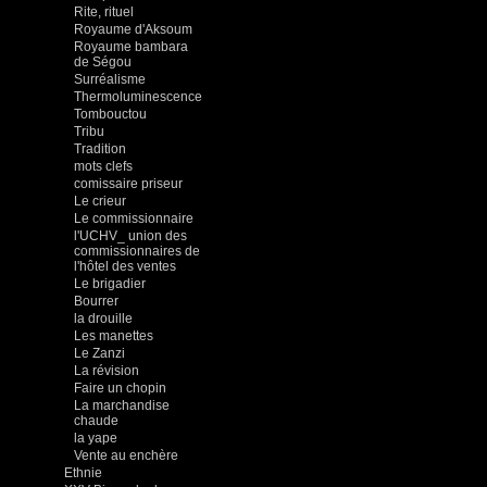
Rite, rituel
Royaume d'Aksoum
Royaume bambara
de Ségou
Surréalisme
Thermoluminescence
Tombouctou
Tribu
Tradition
mots clefs
comissaire priseur
Le crieur
Le commissionnaire
l'UCHV_ union des
commissionnaires de
l'hôtel des ventes
Le brigadier
Bourrer
la drouille
Les manettes
Le Zanzi
La révision
Faire un chopin
La marchandise
chaude
la yape
Vente au enchère
Ethnie