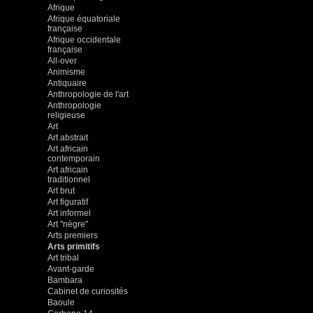
Afrique
Afrique équatoriale
française
Afrique occidentale
française
All-over
Animisme
Antiquaire
Anthropologie de l'art
Anthropologie
religieuse
Art
Art abstrait
Art africain
contemporain
Art africain
traditionnel
Art brut
Art figuratif
Art informel
Art "nègre"
Arts premiers
Arts primitifs
Art tribal
Avant-garde
Bambara
Cabinet de curiosités
Baoule