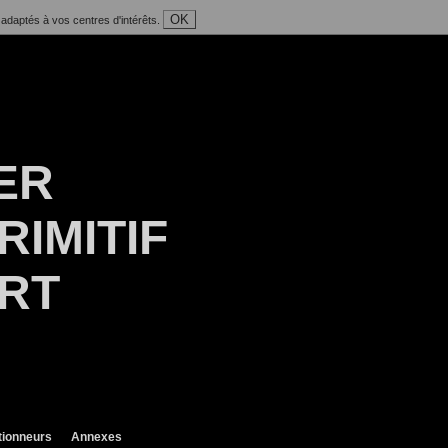
OK
 adaptés à vos centres d'intérêts.
ER
RIMITIF
ART
tionneurs
Annexes