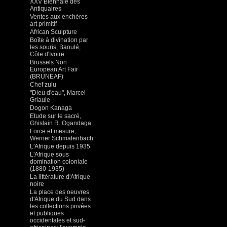
XXV Biennale des
Antiquaires
Ventes aux enchères
art primitif
African Sculpture
Boîte à divination par
les souris, Baoulé,
Côte d'Ivoire
Brussels Non
European Art Fair
(BRUNEAF)
Chef zulu
"Dieu d'eau", Marcel
Griaule
Dogon Kanaga
Etude sur le sacré,
Ghislain R. Ogandaga
Force et mesure,
Werner Schmalenbach
L'Afrique depuis 1935
L'Afrique sous
domination coloniale
(1880-1935)
La littérature d'Afrique
noire
La place des oeuvres
d'Afrique du Sud dans
les collections privées
et publiques
occidentales et sud-