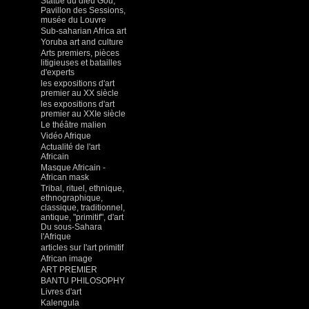
Statue du dieu Gou,
Pavillon des Sessions,
musée du Louvre
Sub-saharian Africa art
Yoruba art and culture
Arts premiers, pièces
litigieuses et batailles
d'experts
les expositions d'art
premier au XX siècle
les expositions d'art
premier au XXIe siècle
Le théâtre malien
Vidéo Afrique
Actualité de l'art
Africain
Masque Africain -
African mask
Tribal, rituel, ethnique,
ethnographique,
classique, traditionnel,
antique, "primitif", d'art
Du sous-Sahara
l'Afrique
articles sur l'art primitif
African image
ART PREMIER
BANTU PHILOSOPHY
Livres d'art
Kalengula