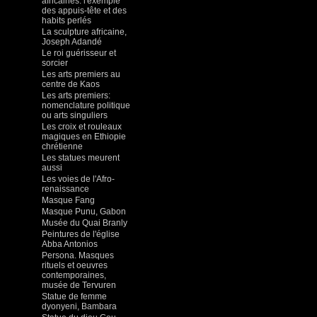
africaines: l'exemple
des appuis-tête et des
habits perlés
La sculpture africaine,
Joseph Adandé
Le roi guérisseur et
sorcier
Les arts premiers au
centre de Kaos
Les arts premiers:
nomenclature politique
ou arts singuliers
Les croix et rouleaux
magiques en Ethiopie
chrétienne
Les statues meurent
aussi
Les voies de l'Afro-
renaissance
Masque Fang
Masque Punu, Gabon
Musée du Quai Branly
Peintures de l'église
Abba Antonios
Persona. Masques
rituels et oeuvres
contemporaines,
musée de Tervuren
Statue de femme
dyonyeni, Bambara