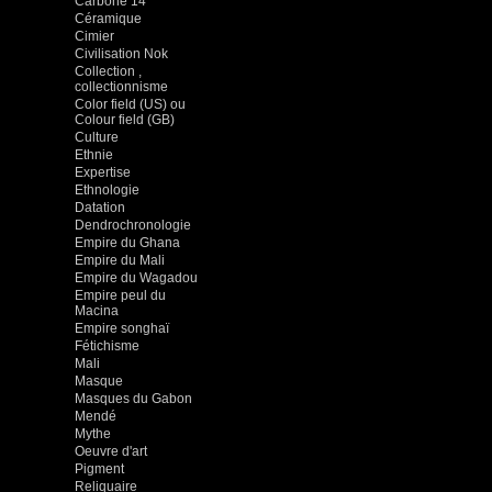
Carbone 14
Céramique
Cimier
Civilisation Nok
Collection ,
collectionnisme
Color field (US) ou
Colour field (GB)
Culture
Ethnie
Expertise
Ethnologie
Datation
Dendrochronologie
Empire du Ghana
Empire du Mali
Empire du Wagadou
Empire peul du
Macina
Empire songhaï
Fétichisme
Mali
Masque
Masques du Gabon
Mendé
Mythe
Oeuvre d'art
Pigment
Reliquaire