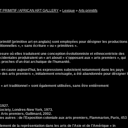
T PRIMITIF / AFRICAN ART GALLERY
»
Lexique
»
Arts primitifs
primitif (primitive art en anglais) sont employées pour désigner les productions
itionnelles », « sans écriture » ou « primitives ».
sure où elles traduisent une conception évolutionniste et ethnocentriste des
cidentales produiraient un « art abouti » s'opposant aux « arts premiers », qui
 proches d'un état archaïque de l'humanité.
se en cause aujourd'hui, les expressions subsistent notamment dans les pays
 des arts premiers », initialement envisagée, a été abandonnée pour désigner 
« art traditionnel » sont également utilisées, sans être entièrement
 1927.
Society, Londres-New York, 1973.
 Arts premiers, Gallimard, 2002.
des autres : de l'Exposition coloniale aux arts premiers, Flammarion, Paris, 453 
ement de la représentation dans les arts de l'Asie et de l'Amérique » in