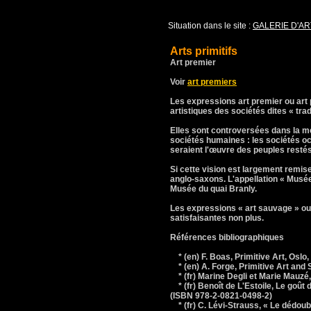
Situation dans le site :
GALERIE D'AR
Arts primitifs
Art premier
Voir
art premiers
Les expressions art premier ou art 
artistiques des sociétés dites « trad
Elles sont controversées dans la me
sociétés humaines : les sociétés oc
seraient l'œuvre des peuples restés
Si cette vision est largement remi
anglo-saxons. L'appellation « Musée
Musée du quai Branly.
Les expressions « art sauvage » ou 
satisfaisantes non plus.
Références bibliographiques
* (en) F. Boas, Primitive Art, Oslo,
* (en) A. Forge, Primitive Art and 
* (fr) Marine Degli et Marie Mauzé,
* (fr) Benoît de L'Estoile, Le goût 
(ISBN 978-2-0821-0498-2)
* (fr) C. Lévi-Strauss, « Le dédoubl