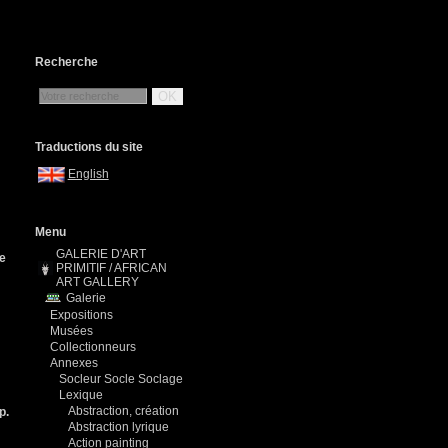
Recherche
OK
Traductions du site
English
Menu
GALERIE D'ART
le
PRIMITIF / AFRICAN
ART GALLERY
Galerie
Expositions
Musées
Collectionneurs
Annexes
Socleur Socle Soclage
Lexique
Abstraction, création
p.
Abstraction lyrique
Action painting