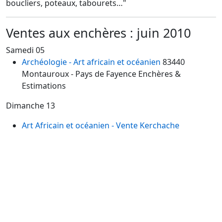
boucliers, poteaux, tabourets…"
Ventes aux enchères : juin 2010
Samedi 05
Archéologie - Art africain et océanien
83440
Montauroux
- Pays de Fayence Enchères &
Estimations
Dimanche 13
Art Africain et océanien - Vente Kerchache
75008
Paris, Drouot Montaigne - Pierre Bergé
Drouot Montaigne
Le samedi 12 dimanche 13 juin 2010
Le samedi 12 et le dimanche 13 juin à Drouot
Montaigne, la société de ventes volontaires Pierre
Bergé et associés organisera la vente aux enchères des