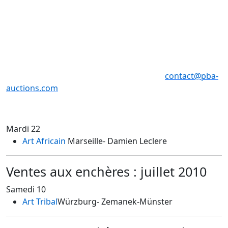
9, 10, 11, juin de 11h à 18h _ 12, 13 juin 2010 de 11h à 12
h
Vente à Drouot Montaigne
12 juin 2010 de 11h à 12 h _ 13 juin 2010 de 11h à 12h
Pierre Bergé & Associés - 01 49 49 90 00 -
contact@pba-
auctions.com
Mardi 22
Art Africain
Marseille
- Damien Leclere
Ventes aux enchères : juillet 2010
Samedi 10
Art Tribal
Würzburg
- Zemanek-Münster