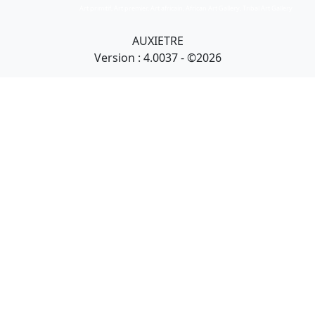
Art primitif, Art premier, Art africain, African Art Gallery, Tribal Art Gallery
AUXIETRE
Version : 4.0037 - ©2026