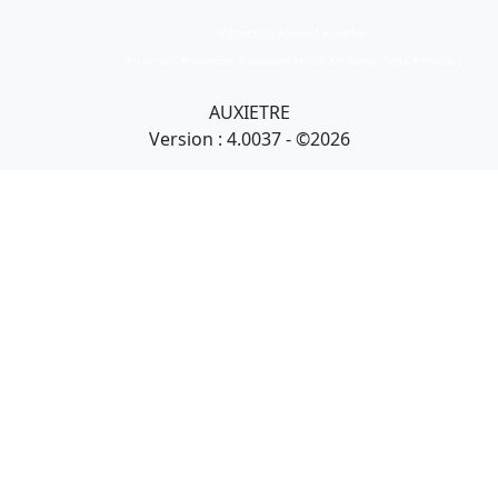
Collection Armand Auxietre
Art primitif, Art premier, Art africain, African Art Gallery, Tribal Art Gallery
AUXIETRE
Version : 4.0037 - ©2026