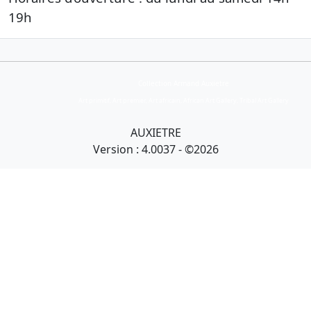
19h
Collection Armand Auxietre
Art primitif, Art premier, Art africain, African Art Gallery, Tribal Art Gallery
AUXIETRE
Version : 4.0037 - ©2026