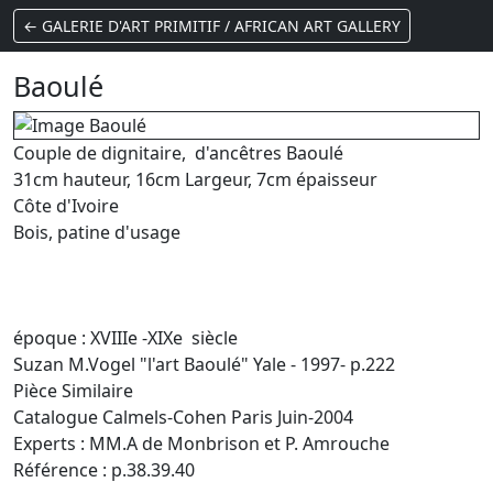
← GALERIE D'ART PRIMITIF / AFRICAN ART GALLERY
Baoulé
Couple de dignitaire, d'ancêtres Baoulé
31cm hauteur, 16cm Largeur, 7cm épaisseur
Côte d'Ivoire
Bois, patine d'usage
époque : XVIIIe -XIXe siècle
Suzan M.Vogel "l'art Baoulé" Yale - 1997- p.222
Pièce Similaire
Catalogue Calmels-Cohen Paris Juin-2004
Experts : MM.A de Monbrison et P. Amrouche
Référence : p.38.39.40