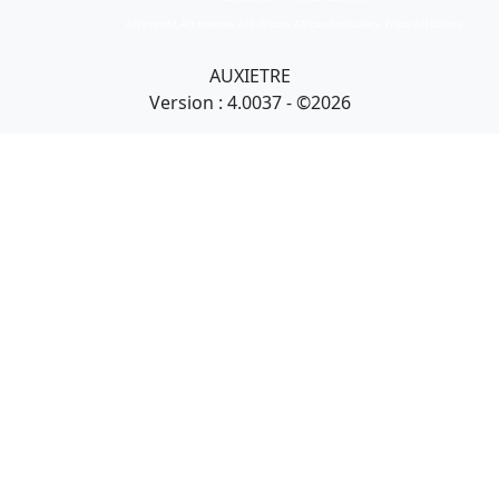
Art primitif, Art premier, Art africain, African Art Gallery, Tribal Art Gallery
AUXIETRE
Version : 4.0037 - ©2026