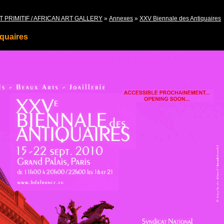
T PRIMITIF / AFRICAN ART GALLERY
»
Annexes
»
XXV Biennale des Antiquaires
quaires