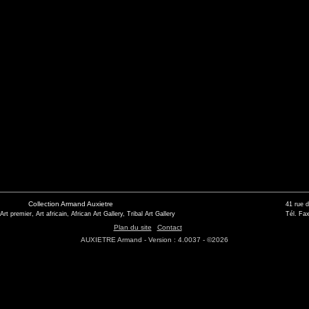
Collection Armand Auxietre
41 rue 
 Art premier, Art africain, African Art Gallery, Tribal Art Gallery
Tél. Fax
Plan du site
Contact
AUXIETRE Armand - Version : 4.0037 - ©2026