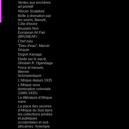
Ventes aux enchères
art primitif
African Sculpture
Boîte à divination par
les souris, Baoulé,
Côte d'Ivoire
Brussels Non
European Art Fair
(BRUNEAF)
Chef zulu
"Dieu d'eau", Marcel
Griaule
Dogon Kanaga
Etude sur le sacré,
Ghislain R. Ogandaga
Force et mesure,
Werner
Schmalenbach
L'Afrique depuis 1935
L'Afrique sous
domination coloniale
(1880-1935)
La littérature d'Afrique
noire
La place des oeuvres
d'Afrique du Sud dans
les collections privées
et publiques
occidentales et sud-
africaines: l'exemple