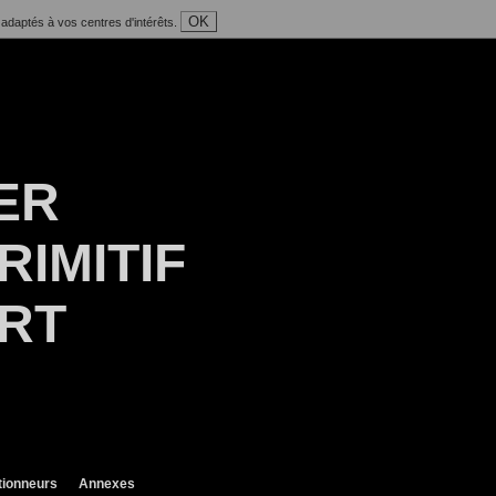
OK
 adaptés à vos centres d'intérêts.
ER
RIMITIF
ART
tionneurs
Annexes