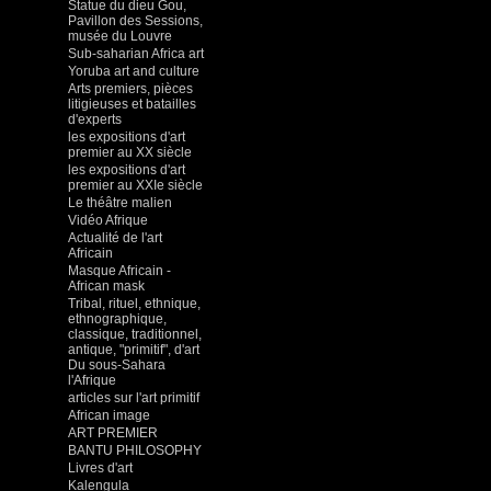
Statue du dieu Gou,
Pavillon des Sessions,
musée du Louvre
Sub-saharian Africa art
Yoruba art and culture
Arts premiers, pièces
litigieuses et batailles
d'experts
les expositions d'art
premier au XX siècle
les expositions d'art
premier au XXIe siècle
Le théâtre malien
Vidéo Afrique
Actualité de l'art
Africain
Masque Africain -
African mask
Tribal, rituel, ethnique,
ethnographique,
classique, traditionnel,
antique, "primitif", d'art
Du sous-Sahara
l'Afrique
articles sur l'art primitif
African image
ART PREMIER
BANTU PHILOSOPHY
Livres d'art
Kalengula