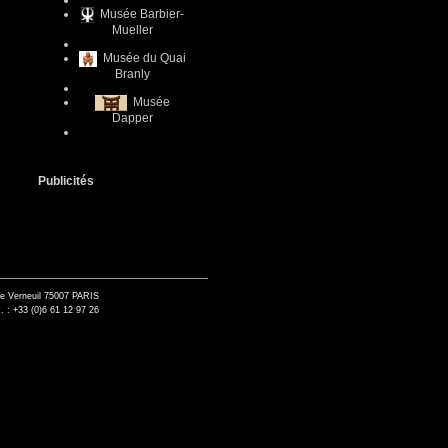
Musée Barbier-
Mueller
Musée du Quai
Branly
Musée
Dapper
Publicités
de Verneuil 75007 PARIS
. : +33 (0)6 61 12 97 26