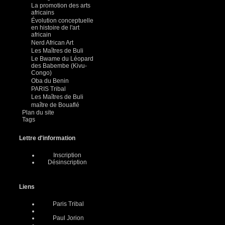
La promotion des arts
africains
Évolution conceptuelle
en histoire de l'art
africain
Nerd African Art
Les Maîtres de Buli
Le Bwame du Léopard
des Babembe (Kivu-
Congo)
Oba du Benin
PARIS Tribal
Les Maîtres de Buli
maître de Bouaflé
Plan du site
Tags
Lettre d'information
Inscription
Désinscription
Liens
Paris Tribal
Paul Jorion