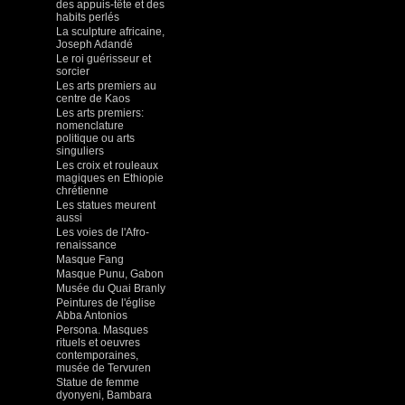
des appuis-tête et des
habits perlés
La sculpture africaine,
Joseph Adandé
Le roi guérisseur et
sorcier
Les arts premiers au
centre de Kaos
Les arts premiers:
nomenclature
politique ou arts
singuliers
Les croix et rouleaux
magiques en Ethiopie
chrétienne
Les statues meurent
aussi
Les voies de l'Afro-
renaissance
Masque Fang
Masque Punu, Gabon
Musée du Quai Branly
Peintures de l'église
Abba Antonios
Persona. Masques
rituels et oeuvres
contemporaines,
musée de Tervuren
Statue de femme
dyonyeni, Bambara