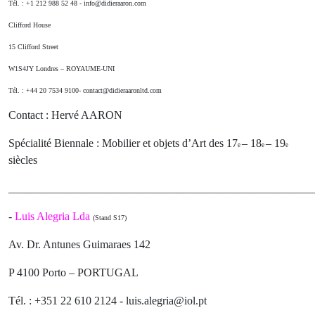
Tél. : +1 212 988 52 48 - info@didieraaron.com
Clifford House
15 Clifford Street
W1S4JY Londres – ROYAUME-UNI
Tél. : +44 20 7534 9100- contact@didieraaronltd.com
Contact : Hervé AARON
Spécialité Biennale : Mobilier et objets d’Art des 17
– 18
– 19
e
e
e
siècles
______________________________________________________
-
Luis Alegria Lda
(Stand S17)
Av. Dr. Antunes Guimaraes 142
P 4100 Porto – PORTUGAL
Tél. : +351 22 610 2124 - luis.alegria@iol.pt