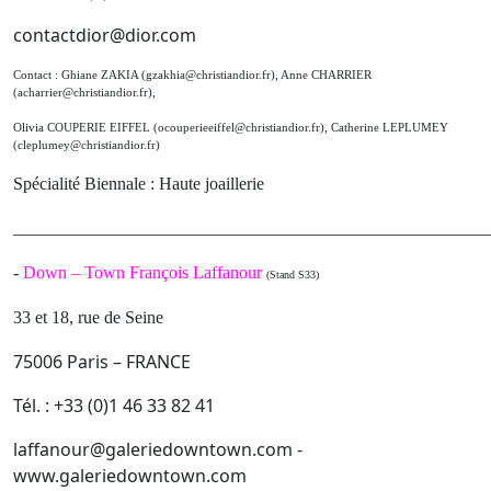
contactdior@dior.com
Contact : Ghiane ZAKIA (gzakhia@christiandior.fr), Anne CHARRIER
(acharrier@christiandior.fr),
Olivia COUPERIE EIFFEL
(ocouperieeiffel@christiandior.fr)
,
Catherine LEPLUMEY
(cleplumey@christiandior.fr)
Spécialité Biennale : Haute joaillerie
______________________________________________________
-
Down – Town François Laffanour
(Stand S33)
33 et 18, rue de Seine
75006 Paris – FRANCE
Tél. : +33 (0)1 46 33 82 41
laffanour@galeriedowntown.com -
www.galeriedowntown.com