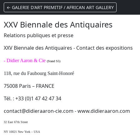
← GALERIE D'ART PRIMITIF / AFRICAN ART GALLERY
XXV Biennale des Antiquaires
Relations publiques et presse
XXV Biennale des Antiquaires - Contact des expositions
-
Didier Aaron & Cie
(Stand S5)
118, rue du Faubourg Saint-Honoré
75008 Paris – FRANCE
Tél. : +33 (0)1 47 42 47 34
contact@didieraaron-cie.com - www.didieraaron.com
32 East 67th Street
NY 10021 New York – USA