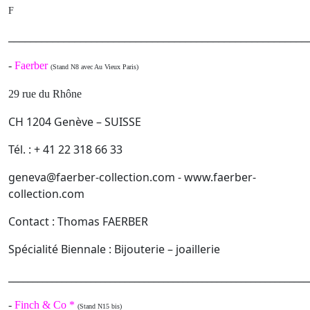
F
______________________________________________________
-
Faerber
(Stand N8 avec Au Vieux Paris)
29 rue du Rhône
CH 1204 Genève – SUISSE
Tél. : + 41 22 318 66 33
geneva@faerber-collection.com - www.faerber-
collection.com
Contact : Thomas FAERBER
Spécialité Biennale : Bijouterie – joaillerie
______________________________________________________________
-
Finch & Co *
(Stand N15 bis)