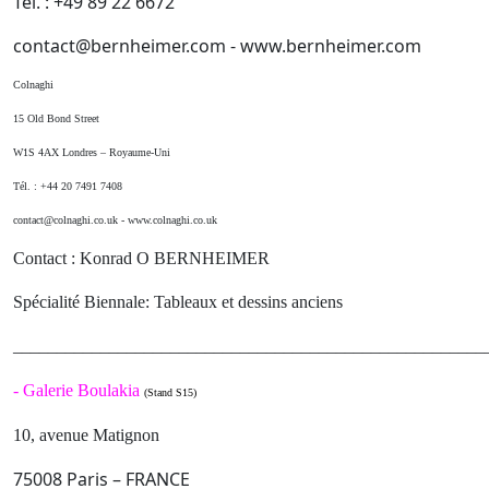
Tél. : +49 89 22 6672
contact@bernheimer.com - www.bernheimer.com
Colnaghi
15 Old Bond Street
W1S 4AX Londres – Royaume-Uni
Tél. : +44 20 7491 7408
contact@colnaghi.co.uk - www.colnaghi.co.uk
Contact : Konrad O BERNHEIMER
Spécialité Biennale: Tableaux et dessins anciens
______________________________________________________
-
Galerie Boulakia
(Stand S15)
10, avenue Matignon
75008 Paris – FRANCE