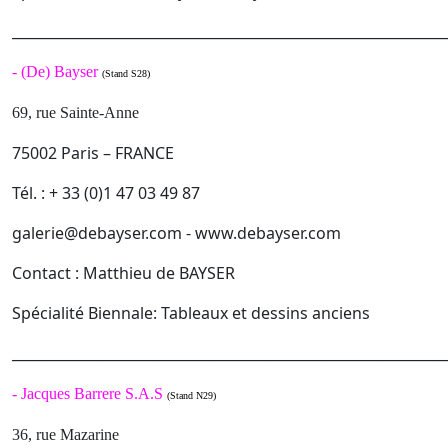
______________________________________________________________
-
(De) Bayser
(Stand S28)
69, rue Sainte-Anne
75002 Paris – FRANCE
Tél. : + 33 (0)1 47 03 49 87
galerie@debayser.com - www.debayser.com
Contact : Matthieu de BAYSER
Spécialité Biennale: Tableaux et dessins anciens
______________________________________________________________
-
Jacques Barrere S.A.S
(Stand N29)
36, rue Mazarine