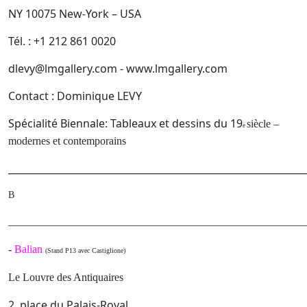
NY 10075 New-York – USA
Tél. : +1 212 861 0020
dlevy@lmgallery.com - www.lmgallery.com
Contact : Dominique LEVY
Spécialité Biennale: Tableaux et dessins du 19
siècle –
e
modernes et contemporains
______________________________________________________________
B
______________________________________________________
-
Balian
(Stand P13 avec Castiglione)
Le Louvre des Antiquaires
2, place du Palais-Royal