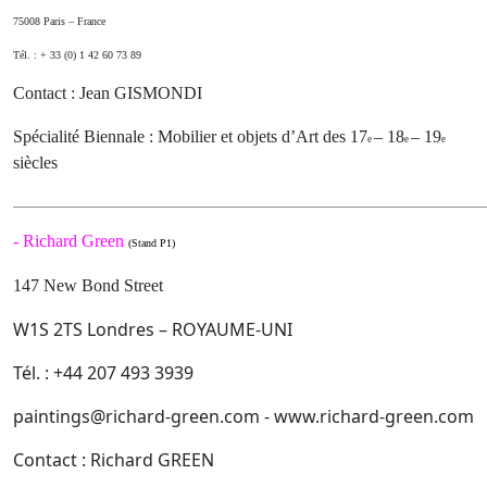
75008 Paris – France
Tél. : + 33 (0) 1 42 60 73 89
Contact : Jean GISMONDI
Spécialité Biennale : Mobilier et objets d’Art des 17
– 18
– 19
e
e
e
siècles
_______________________________________________________________________________________
-
Richard Green
(Stand P1)
147 New Bond Street
W1S 2TS Londres – ROYAUME-UNI
Tél. : +44 207 493 3939
paintings@richard-green.com - www.richard-green.com
Contact : Richard GREEN