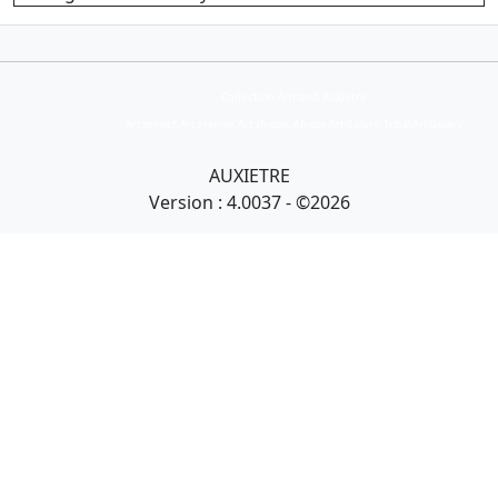
Collection Armand Auxietre
Art primitif, Art premier, Art africain, African Art Gallery, Tribal Art Gallery
AUXIETRE
Version : 4.0037 - ©2026