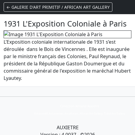
← GALERIE D'ART PRIMITIF / AFRICAN ART GALLERY
1931 L'Exposition Coloniale à Paris
L’Exposition coloniale internationale de 1931 s’est
déroulée dans le Bois de Vincennes . Elle est inaugurée
par le ministre français des Colonies, Paul Reynaud, le
président de la République Gaston Doumergue et du
commissaire général de l'exposition le maréchal Hubert
Lyautey.
Collection Armand Auxietre
Art primitif, Art premier, Art africain, African Art Gallery, Tribal Art Gallery
AUXIETRE
Version : 4.0037 - ©2026