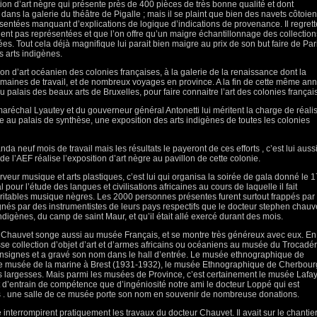
sition d’art nègre qui présente près de 400 pièces de très bonne qualité et dont
ns la galerie du théâtre de Pigalle ; mais il se plaint que bien des navets côtoien
sentées manquant d’explications de logique d’indications de provenance. Il regrett
ient pas représentées et que l’on offre qu’un maigre échantillonnage des collection
ées. Tout cela déjà magnifique lui parait bien maigre au prix de son but faire de Par
 arts indigènes.
ion d’art océanien des colonies françaises, à la galerie de la renaissance dont la
maines de travail, et de nombreux voyages en province. A la fin de cette même an
 au palais des beaux arts de Bruxelles, pour faire connaitre l’art des colonies françai
réchal Lyautey et du gouverneur général Antonetti lui méritent la charge de réali
le au palais de synthèse, une exposition des arts indigènes de toutes les colonies
da neuf mois de travail mais les résultats le payeront de ces efforts , c’est lui auss
l’AEF réalise l’exposition d’art nègre au pavillon de cette colonie.
veur musique et arts plastiques, c’est lui qui organisa la soirée de gala donné le 1
l pour l’étude des langues et civilisations africaines au cours de laquelle il fait
éritables musique nègres. Les 2000 personnes présentes furent surtout frappés par 
s par des instrumentistes de leurs pays respectifs que le docteur stephen chauv
ndigènes, du camp de saint Maur, et qu’il était allé exercé durant des mois.
e Chauvet songe aussi au musée Français, et se montre très généreux avec eux. En
rosse collection d’objet d’art et d’armes africains ou océaniens au musée du Trocadér
 insignes et a gravé son nom dans le hall d’entrée. Le musée ethnographique de
le musée de la marine à Brest (1931-1932), le musée Ethnographique de Cherbour
es largesses. Mais parmi les musées de Province, c’est certainement le musée Lafa
t d’entrain de compétence que d’ingéniosité notre ami le docteur Loppé qui est
tifs . une salle de ce musée porte son nom en souvenir de nombreuse donations.
 interrompirent pratiquement les travaux du docteur Chauvet. Il avait sur le chantie