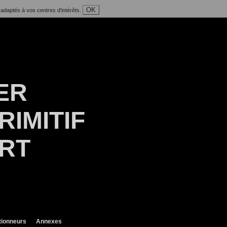
OK
 adaptés à vos centres d'intérêts.
ER
RIMITIF
ART
tionneurs
Annexes