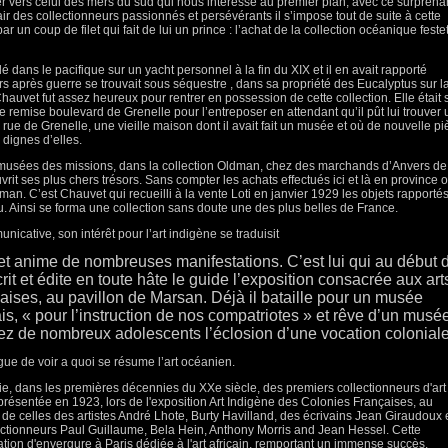
lier vers celui des mers du sud qui nous intéresse au premier plan, avec ce surprena
ir des collectionneurs passionnés et persévérants il s’impose tout de suite à cette
ar un coup de filet qui fait de lui un prince : l’achat de la collection océanique feste
lé dans le pacifique sur un yacht personnel à la fin du XIX et il en avait rapporté
 après guerre se trouvait sous séquestre , dans sa propriété des Eucalyptus sur l
hauvet fut assez heureux pour rentrer en possession de cette collection. Elle était s
ne remise boulevard de Grenelle pour l’entreposer en attendant qu’il pût lui trouver 
 rue de Grenelle, une vieille maison dont il avait fait un musée et où de nouvelle p
dignes d’elles.
s musées des missions, dans la collection Oldman, chez des marchands d’Anvers de
rit ses plus chers trésors. Sans compter les achats effectués ici et là en province 
an. C’est Chauvet qui recueilli à la vente Loti en janvier 1929 les objets rapporté
u. Ainsi se forma une collection sans doute une des plus belles de France.
icative, son intérêt pour l’art indigène se traduisit
 et anime de nombreuses manifestations. C’est lui qui au début 
rit et édite en toute hâte le guide l’exposition consacrée aux art
aises, au pavillon de Marsan. Déjà il bataille pour un musée
is, « pour l’instruction de nos compatriotes » et rêve d’un musé
ez de nombreux adolescents l’éclosion d’une vocation coloniale
logue de voir a quoi se résume l’art océanien.
tie, dans les premières décennies du XXe siècle, des premiers collectionneurs d'art
e présentée en 1923, lors de l'exposition Art Indigène des Colonies Françaises, au
 de celles des artistes André Lhote, Burty Havilland, des écrivains Jean Giraudoux 
ctionneurs Paul Guillaume, Bela Hein, Anthony Morris and Jean Hessel. Cette
ation d'envergure à Paris dédiée à l'art africain, remportant un immense succès.