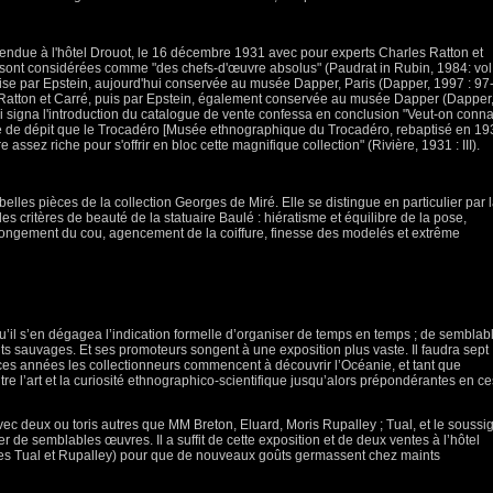
vendue à l'hôtel Drouot, le 16 décembre 1931 avec pour experts Charles Ratton et
 sont considérées comme "des chefs-d'œuvre absolus" (Paudrat in Rubin, 1984: vol. 
se par Epstein, aujourd'hui conservée au musée Dapper, Paris (Dapper, 1997 : 97
 Ratton et Carré, puis par Epstein, également conservée au musée Dapper (Dapper
i signa l'introduction du catalogue de vente confessa en conclusion "Veut-on conna
te de dépit que le Trocadéro [Musée ethnographique du Trocadéro, rebaptisé en 19
ssez riche pour s'offrir en bloc cette magnifique collection" (Rivière, 1931 : III).
 belles pièces de la collection Georges de Miré. Elle se distingue en particulier par 
les critères de beauté de la statuaire Baulé : hiératisme et équilibre de la pose,
llongement du cou, agencement de la coiffure, finesse des modelés et extrême
 qu’il s’en dégagea l’indication formelle d’organiser de temps en temps ; de semblab
ts sauvages. Et ses promoteurs songent à une exposition plus vaste. Il faudra sept
 ces années les collectionneurs commencent à découvrir l’Océanie, et tant que
entre l’art et la curiosité ethnographico-scientifique jusqu’alors prépondérantes en ce
 avec deux ou toris autres que MM Breton, Eluard, Moris Rupalley ; Tual, et le soussi
r de semblables œuvres. Il a suffit de cette exposition et de deux ventes à l’hôtel
entes Tual et Rupalley) pour que de nouveaux goûts germassent chez maints