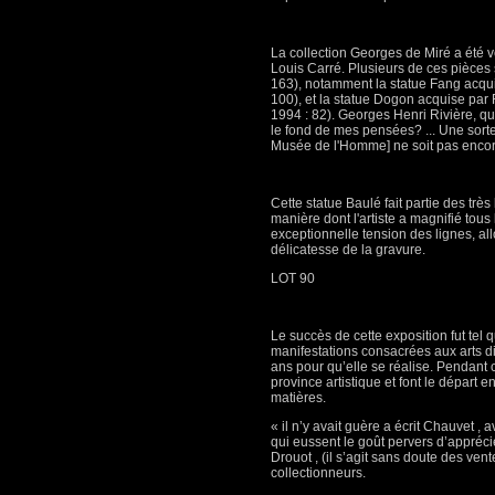
La collection Georges de Miré a été 
Louis Carré. Plusieurs de ces pièces
163), notamment la statue Fang acqui
100), et la statue Dogon acquise par
1994 : 82). Georges Henri Rivière, qu
le fond de mes pensées? ... Une sor
Musée de l'Homme] ne soit pas encore a
Cette statue Baulé fait partie des très
manière dont l'artiste a magnifié tous 
exceptionnelle tension des lignes, a
délicatesse de la gravure.
LOT 90
Le succès de cette exposition fut tel
manifestations consacrées aux arts di
ans pour qu’elle se réalise. Pendant
province artistique et font le départ 
matières.
« il n’y avait guère a écrit Chauvet ,
qui eussent le goût pervers d’apprécie
Drouot , (il s’agit sans doute des v
collectionneurs.