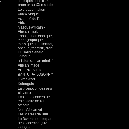
les expositions d'art
y
premier au XXIe siècle
Le théâtre malien
Vidéo Afrique
Actualité de l'art
Africain
Masque Africain -
African mask
Tribal, rituel, ethnique,
ethnographique,
classique, traditionnel,
antique, "primitif", d'art
Du sous-Sahara
l'Afrique
articles sur l'art primitif
African image
ART PREMIER
BANTU PHILOSOPHY
Livres d'art
Kalengula
La promotion des arts
africains
Évolution conceptuelle
en histoire de l'art
africain
Nerd African Art
Les Maîtres de Buli
Le Bwame du Léopard
des Babembe (Kivu-
Congo)