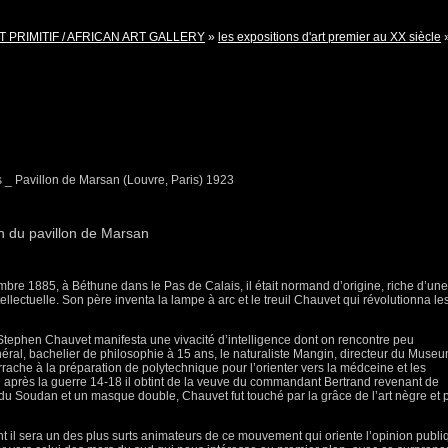
T PRIMITIF / AFRICAN ART GALLERY
»
les expositions d'art premier au XX siècle
s _ Pavillon de Marsan (Louvre, Paris) 1923
n du pavillon de Marsan
re 1885, à Béthune dans le Pas de Calais, il était normand d’origine, riche d’une
tellectuelle. Son père inventa la lampe à arc et le treuil Chauvet qui révolutionna le
 Stephen Chauvet manifesta une vivacité d’intelligence dont on rencontre peu
ral, bachelier de philosophie à 15 ans, le naturaliste Mangin, directeur du Museu
rrache à la préparation de polytechnique pour l’orienter vers la médceine et les
où après la guerre 14-18 il obtint de la veuve du commandant Bertrand revenant de
 du Soudan et un masque double, Chauvet fut touché par la grâce de l’art nègre et 
il sera un des plus surts animateurs de ce mouvement qui oriente l’opinion publi