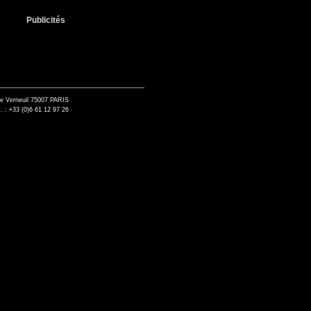
Publicités
de Verneuil 75007 PARIS
. : +33 (0)6 61 12 97 26