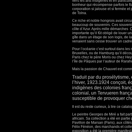
vers les arts indigènes et en particu
bonheur qui récompense parfois le fla
corporation si jalouse et si fermée et p
de Tolna.
Ce riche et noble hongrois avait circu
beaucoup de souvenirs. Ces souvenirs
côte d’Azur. Après mille démarches
C
importante qu’il fût obligé de louer u
gîte dans un étage de son logis, de la
venaient sans cesse trouver un cadre 
Pour l’océanie c’est surtout dans le
Bruxelles, ou de Hamburg qu’il découv
Paris chez le père Moris ou chez Heym
l’île de Pâques par l’auteur de Rarah
Mais la passion de Chauvet est commun
Traduit par du prosélytisme,
l’hiver, 1923.1924 conçoit, éc
indigènes des colonies franç
colonial, un Tervueren frança
susceptible de provoquer ch
Il est du reste curieux, à lire ce cata
Le peintre Georges de Miré a fait par
africain. Sa collection a été en parti
Pavillon de Marsan (Paris), aux côtés
Félix Fénéon, des marchands et colle
exposition a été la première manifest