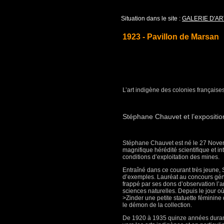
Situation dans le site :
GALERIE D'AR
1923 - Pavillon de Marsan
L’art indigène des colonies française
Stéphane Chauvet et l’expositio
Stéphane Chauvet est né le 27 Novemb
magnifique hérédité scientifique et in
conditions d’exploitation des mines.
Entraîné dans ce courant très jeune,
d’exemples. Lauréat au concours géné
frappé par ses dons d’observation l’a
sciences naturelles. Depuis le jour 
>Zinder une petite statuette féminine
le démon de la collection.
De 1920 à 1935 quinze années durant 