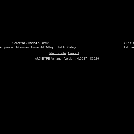
Collection Armand Auxietre
41 rue 
 Art premier, Art africain, African Art Gallery, Tribal Art Gallery
Tél. Fax
Plan du site
Contact
AUXIETRE Armand - Version : 4.0037 - ©2026