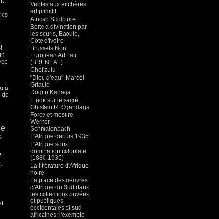
nt
Ventes aux enchères
art primitif
tics
African Sculpture
Boîte à divination par
les souris, Baoulé,
Côte d'Ivoire
a
i
Brussels Non
un
European Art Fair
ièce
(BRUNEAF)
Chef zulu
"Dieu d'eau", Marcel
Griaule
ou à
Dogon Kanaga
s de
Etude sur le sacré,
Ghislain R. Ogandaga
Force et mesure,
Werner
de
Schmalenbach
s
L'Afrique depuis 1935
L'Afrique sous
domination coloniale
e
(1880-1935)
.
La littérature d'Afrique
noire
La place des oeuvres
d'Afrique du Sud dans
les collections privées
et publiques
et
occidentales et sud-
africaines: l'exemple