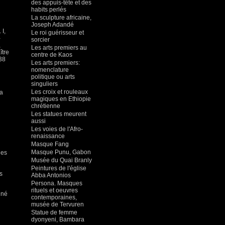
des appuis-tête et des
habits perlés
La sculpture africaine,
Joseph Adandé
I,
Le roi guérisseur et
-
sorcier
,
Les arts premiers au
ître
centre de Kaos
38
Les arts premiers:
nomenclature
politique ou arts
singuliers
Les croix et rouleaux
la
magiques en Ethiopie
chrétienne
Les statues meurent
aussi
Les voies de l'Afro-
renaissance
Masque Fang
Masque Punu, Gabon
les
Musée du Quai Branly
Peintures de l'église
s
Abba Antonios
Persona. Masques
rituels et oeuvres
gné
contemporaines,
musée de Tervuren
Statue de femme
dyonyeni, Bambara