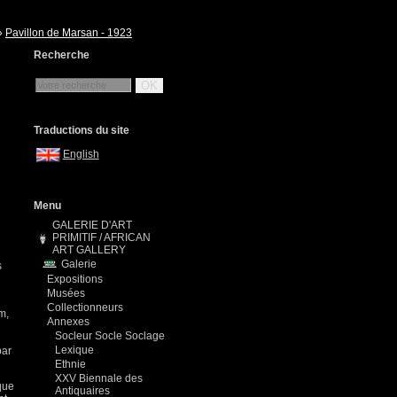
»
Pavillon de Marsan - 1923
Recherche
OK
Traductions du site
English
Menu
GALERIE D'ART
PRIMITIF / AFRICAN
ART GALLERY
Galerie
s
Expositions
Musées
Collectionneurs
m,
Annexes
Socleur Socle Soclage
Lexique
par
Ethnie
XXV Biennale des
que
Antiquaires