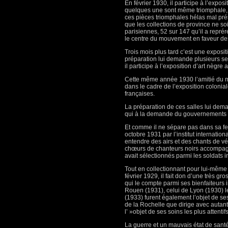
En février 1930, il participe à l’expo
quelques une sont même triomphale, da
ces pièces triomphales hélas mal pré
que les collections de province ne so
parisiennes, 52 sur 147 qu’il a reprér
le centre du mouvement en faveur des
Trois mois plus tard c’est une exposit
préparation lui demande plusieurs se
il participe à l’exposition d’art nègre
Cette même année 1930 l’amitié du ma
dans le cadre de l’exposition colonia
françaises.
La préparation de ces salles lui deman
qui à la demande du gouvernements de 
Et comme il ne sépare pas dans sa fer
octobre 1931 par l’institut internationa
entendre des airs et des chants de v
chœurs de chanteurs noirs accompagné
avait sélectionnés parmi les soldats i
Tout en collectionnant pour lui-mêm
février 1929, il fait don d’une très g
qui le compte parmi ses bienfaiteurs
Rouen (1931), celui de Lyon (1930) 
(1933) furent également l’objet de s
de la Rochelle que dirige avec autan
l’ »objet de ses soins les plus atten
La guerre et un mauvais état de santé