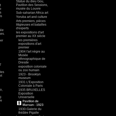
Statue du dieu Gou,
Pavillon des Sessions,
t
musée du Louvre
e
s
Sub-saharian Africa art
is
Yoruba art and culture
Arts premiers, pièces
litigieuses et batailles
d'experts
née
les expositions d'art
ses.
premier au XX siècle
les premières
ser
expositions d'art
premier
1904 l'art nègre au
i
Musée
ethnographique de
Dresde
7
exposition coloniale
ou zoo humain
les
1923 - Brooklyn
et
museum
1931 L'Exposition
Coloniale à Paris
o,
1935 BRUXELLES
Exposition
g
Universelle
ye
Pavillon de
Marsan - 1923
1930-Galerie du
théâtre Pigalle
r