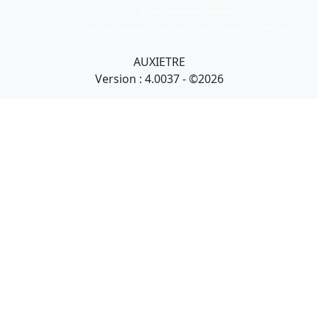
Collection Armand Auxietre
Art primitif, Art premier, Art africain, African Art Gallery, Tribal Art Gallery
AUXIETRE
Version : 4.0037 - ©2026