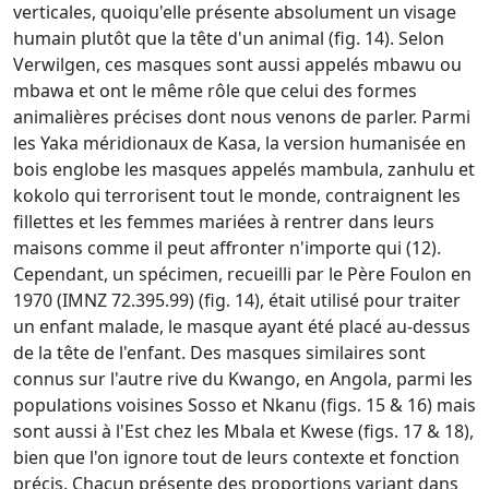
verticales, quoiqu'elle présente absolument un visage
humain plutôt que la tête d'un animal (fig. 14). Selon
Verwilgen, ces masques sont aussi appelés mbawu ou
mbawa et ont le même rôle que celui des formes
animalières précises dont nous venons de parler. Parmi
les Yaka méridionaux de Kasa, la version humanisée en
bois englobe les masques appelés mambula, zanhulu et
kokolo qui terrorisent tout le monde, contraignent les
fillettes et les femmes mariées à rentrer dans leurs
maisons comme il peut affronter n'importe qui (12).
Cependant, un spécimen, recueilli par le Père Foulon en
1970 (IMNZ 72.395.99) (fig. 14), était utilisé pour traiter
un enfant malade, le masque ayant été placé au-dessus
de la tête de l'enfant. Des masques similaires sont
connus sur l'autre rive du Kwango, en Angola, parmi les
populations voisines Sosso et Nkanu (figs. 15 & 16) mais
sont aussi à l'Est chez les Mbala et Kwese (figs. 17 & 18),
bien que l'on ignore tout de leurs contexte et fonction
précis. Chacun présente des proportions variant dans