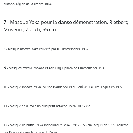
Kimbao, région de la riviere Inzia.
7.- Masque Yaka pour la danse démonstration, Rietberg
Museum, Zurich, 55 cm
8.- Masque mbawa Yaka collecté par H. Himmelheber, 1937.
9
.- Masques mwelo, mbawa et kakuungu, photo de Himmelheber, 1937
10.- Masque mbawa, Yaka, Musee Barbier-Muellcr, Gcnève, 146 cm, acquis en 1977
11.- Masque Yaka avec un plus petit attaché, IMNZ 70.12.82
12.- Masque de buffle, Yaka méridionaux, MRAC 39179, 58 cm, acquis en 1939, collecté
par Bequaert dans le région de Panzi