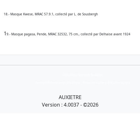
18.- Masque Kwese, MRAC 57.9.1, collecté par L. de Sousbergh
1
9.- Masque pagasa, Pende, MRAC 32532, 75 cm., collecté par Delhaise avant 1924
Collection Armand Auxietre
Art primitif, Art premier, Art africain, African Art Gallery, Tribal Art Gallery
AUXIETRE
Version : 4.0037 - ©2026