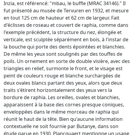
Inzia, est référencé: "mbau, le buffle (MRAC 34146)." Il
fut présenté au musée de Tervuren en 1932, et mesure
en tout 125 cm de hauteur et 62 cm de largeur. Fait
d'éclisses de roseau et couvert de raphia, comme dans
l'exemple précédent, la structure du nez, élongée et
verticale, est sculptée séparément en bois, à l'instar de
la bouche qui porte des dents épointées et blanchies.
De même les yeux sont soulignés par des touffes de
poils. Un ornement en sorte de double visière, avec des
triangles en relief, surmonte le front, et le visage est
peint de couleurs rouge et blanche surchargées de
deux ovales blancs partant des yeux, alors que deux
traits s'étirent horizontalement des yeux vers la
bordure de raphia. Les oreilles, ovales et blanchies,
apparaissent à la base des cornes presque coniques,
enveloppées dans le même morceau de raphia qui
réunit le haut de la tête. Bien qu'aucune information
contextuelle ne soit fournie par Butanye, dans son
étude parue en 1930, Plancquaert mentionne un usage