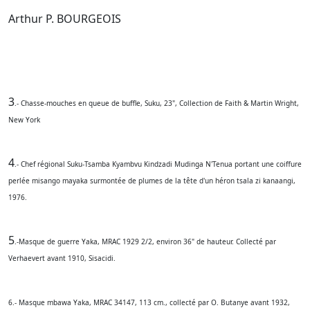
Arthur P. BOURGEOIS
3
.- Chasse-mouches en queue de buffle, Suku, 23", Collection de Faith & Martin Wright,
New York
4
.- Chef régional Suku-Tsamba Kyambvu Kindzadi Mudinga N'Tenua portant une coiffure
perlée misango mayaka surmontée de plumes de la tête d'un héron tsala zi kanaangi,
1976.
5
.-Masque de guerre Yaka, MRAC 1929 2/2, environ 36" de hauteur. Collecté par
Verhaevert avant 1910, Sisacidi.
6.- Masque mbawa Yaka, MRAC 34147, 113 cm., collecté par O. Butanye avant 1932,