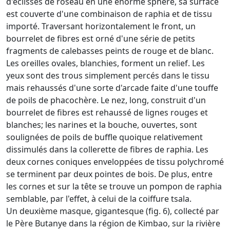
d'éclisses de roseau en une énorme sphère, sa surface
est couverte d'une combinaison de raphia et de tissu
importé. Traversant horizontalement le front, un
bourrelet de fibres est orné d'une série de petits
fragments de calebasses peints de rouge et de blanc.
Les oreilles ovales, blanchies, forment un relief. Les
yeux sont des trous simplement percés dans le tissu
mais rehaussés d'une sorte d'arcade faite d'une touffe
de poils de phacochère. Le nez, long, construit d'un
bourrelet de fibres est rehaussé de lignes rouges et
blanches; les narines et la bouche, ouvertes, sont
soulignées de poils de buffle quoique relativement
dissimulés dans la collerette de fibres de raphia. Les
deux cornes coniques enveloppées de tissu polychromé
se terminent par deux pointes de bois. De plus, entre
les cornes et sur la tête se trouve un pompon de raphia
sem­blable, par l'effet, à celui de la coiffure tsala.
Un deuxième masque, gigantesque (fig. 6), collecté par
le Père Butanye dans la région de Kimbao, sur la rivière