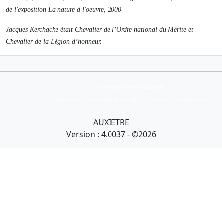
de l'exposition
La nature à l'oeuvre
, 2000
Jacques Kerchache était Chevalier de l’Ordre national du Mérite et
Chevalier de la Légion d’honneur.
Collection Armand Auxietre
Art primitif, Art premier, Art africain, African Art Gallery, Tribal Art Gallery
AUXIETRE
Version : 4.0037 - ©2026