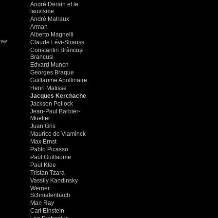
André Derain et le
fauvisme
André Malraux
Arman
Alberto Magnelli
ose
Claude Lévi-Strauss
Constantin Brâncuşi
Brancusi
Edvard Munch
Georges Braque
Guillaume Apollinaire
Henri Matisse
Jacques Kerchache
Jackson Pollock
Jean-Paul Barbier-
Mueller
Juan Gris
Maurice de Vlaminck
Max Ernst
Pablo Picasso
Paul Guillaume
Paul Klee
Tristan Tzara
Vassily Kandinsky
Werner
Schmalenbach
Man Ray
Carl Einstein