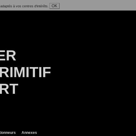
OK
 adaptés à vos centres d'intérêts.
ER
RIMITIF
ART
tionneurs
Annexes