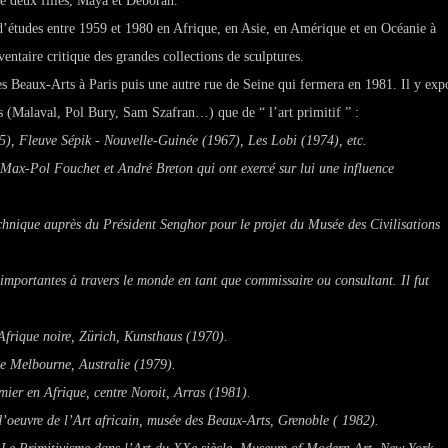
de deux filles, Maya et Deborah.
d’études entre 1959 et 1980 en Afrique, en Asie, en Amérique et en Océanie à
ventaire critique des grandes collections de sculptures.
es Beaux-Arts à Paris puis une autre rue de Seine qui fermera en 1981. Il y exp
ns (Malaval, Pol Bury, Sam Szafran…) que de “ l’art primitif ” :
5),
Fleuve Sépik - Nouvelle-Guinée
(1967),
Les Lobi
(1974), etc.
é Max-Pol Fouchet et André Breton qui ont exercé sur lui une influence
chnique auprès du Président Senghor pour le projet du Musée des Civilisations
s importantes à travers le monde en tant que commissaire ou consultant. Il fut
Afrique noire
, Zürich, Kunsthaus (1970).
de Melbourne, Australie (1979).
mier en Afrique
, centre Noroit, Arras (1981).
’oeuvre de l’Art africain
, musée des Beaux-Arts, Grenoble ( 1982).