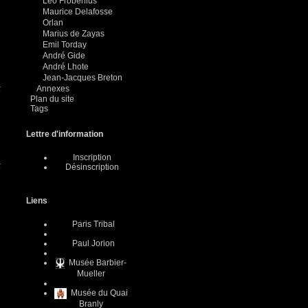
Leo Frobenius
Maurice Delafosse
Orlan
Marius de Zayas
Emil Torday
André Gide
André Lhote
Jean-Jacques Breton
t
Annexes
Plan du site
Tags
Lettre d'information
Inscription
t
Désinscription
Liens
Paris Tribal
Paul Jorion
Musée Barbier-
Mueller
Musée du Quai
Branly