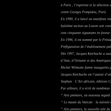
à Paris ; l’expertise et la sélectio
centre Georges Pompidou, Paris.
En 1990, il a lancé un manifeste int
huitième section au Louvre soit cons
cent cinquante signatures en faveur 
En 1996, il est nommé par le Prési
Préfiguration de l’établissement pu
Dès 1997, Jacques Kerchache a assur
d’Asie, d’Océanie et des Amériques
Michel Wilmotte furent inaugurées p
Jacques Kerchache est l’auteur d’un
Stephan :
L’Art africain
, éditions 
Par ailleurs, il a écrit de nombreux 
“ Arts premiers, un nouveau regard s
“ Le musée du Vatican : la naïveté d
“ Arts premiers, la nouvelle aile 