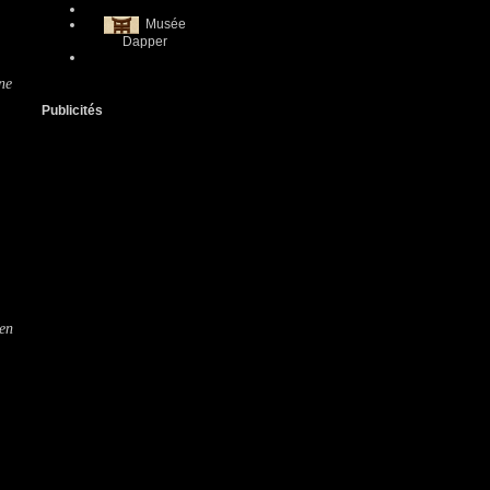
,
Musée
Dapper
ne
Publicités
ien