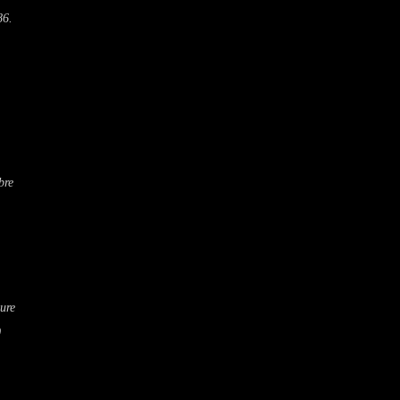
86.
bre
ure
0