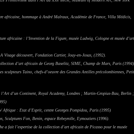
n
Le Primitivisme dans l’Art du XXe siècle
, Museum of Modern Art, New York
ure africaine, hommage à André Malraux
, Académie de France, Villa Médicis,
ure africaine : l’Invention de la Figure
, musée Ludwig, Cologne et musée d’ar
n
A Visage découvert
, Fondation Cartier, Jouy-en-Josas, (1992).
collection d’art africain de Georg Baselitz, SIME, Champ de Mars, Paris (1994)
es sculpteurs Taino, chefs-d’oeuvre des Grandes Antilles précolombiennes
, Peti
: l’Art d’un Continent
, Royal Academy, Londres ; Martin-Gropius-Bau, Berlin ;
995)
/ Afrique : Etat d’Esprit
, centre Georges Pompidou, Paris (1995)
os, Sculptures Fon, Benin
, espace Rebeyrolle, Eymoutiers (1996).
 a fait l’expertise de la collection d’art africain de Picasso pour le musée