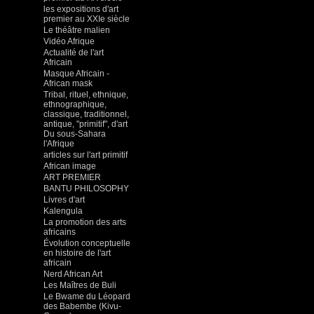
les expositions d'art
premier au XXIe siècle
Le théâtre malien
Vidéo Afrique
Actualité de l'art
Africain
Masque Africain -
African mask
Tribal, rituel, ethnique,
ethnographique,
classique, traditionnel,
antique, "primitif", d'art
Du sous-Sahara
l'Afrique
articles sur l'art primitif
African image
ART PREMIER
BANTU PHILOSOPHY
Livres d'art
Kalengula
La promotion des arts
africains
Évolution conceptuelle
en histoire de l'art
africain
Nerd African Art
Les Maîtres de Buli
Le Bwame du Léopard
des Babembe (Kivu-