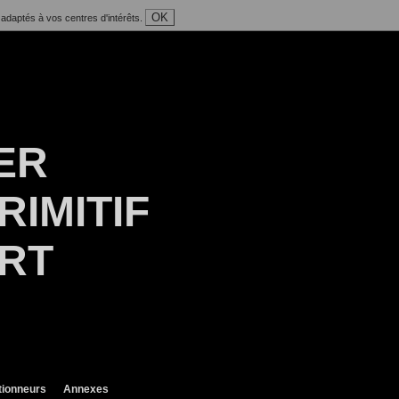
OK
 adaptés à vos centres d'intérêts.
ER
RIMITIF
ART
tionneurs
Annexes