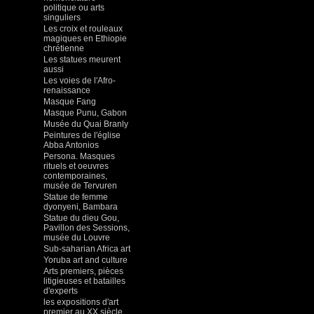
politique ou arts
singuliers
Les croix et rouleaux
magiques en Ethiopie
chrétienne
Les statues meurent
aussi
Les voies de l'Afro-
renaissance
Masque Fang
Masque Punu, Gabon
Musée du Quai Branly
Peintures de l'église
Abba Antonios
Persona. Masques
rituels et oeuvres
contemporaines,
musée de Tervuren
Statue de femme
dyonyeni, Bambara
Statue du dieu Gou,
Pavillon des Sessions,
musée du Louvre
Sub-saharian Africa art
Yoruba art and culture
Arts premiers, pièces
litigieuses et batailles
d'experts
les expositions d'art
premier au XX siècle