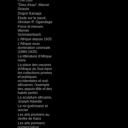
Chef zulu
"Dieu d'eau", Marcel
Griaule
Dogon Kanaga
Etude sur le sacré,
Ghislain R. Ogandaga
Force et mesure,
Werner
Schmalenbach
L'Afrique depuis 1935
L'Afrique sous
domination coloniale
(1880-1935)
La littérature d'Afrique
noire
La place des oeuvres
d'Afrique du Sud dans
les collections privées
et publiques
occidentales et sud-
africaines: l'exemple
des appuis-tête et des
habits perlés
La sculpture africaine,
Joseph Adandé
Le roi guérisseur et
sorcier
Les arts premiers au
centre de Kaos
Les arts premiers:
nomenclature