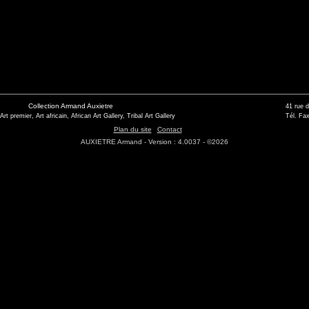
Collection Armand Auxietre
41 rue 
 Art premier, Art africain, African Art Gallery, Tribal Art Gallery
Tél. Fax
Plan du site
Contact
AUXIETRE Armand - Version : 4.0037 - ©2026