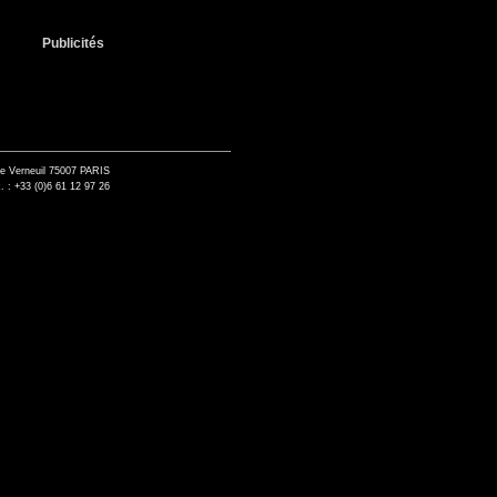
Publicités
de Verneuil 75007 PARIS
. : +33 (0)6 61 12 97 26