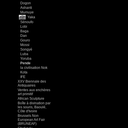
Dogon
Ashanti
Mumuye
Yaka
Sénoufo
Lobi
Baga
Dan
Gouro
Mossi
Songyé
Luba
Yoruba
Pende
la civilisation Nok
Kota
IFE
XXV Biennale des
Antiquaires
Ventes aux enchères
art primitif
African Sculpture
Boîte à divination par
les souris, Baoulé,
Côte d'Ivoire
Brussels Non
European Art Fair
(BRUNEAF)