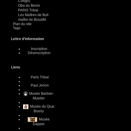
Congo)
Oba du Benin
PARIS Tribal
Les Maîtres de Buli
maître de Bouaflé
Plan du site
Tags
Lettre d'information
Inscription
Désinscription
Liens
Paris Tribal
Paul Jorion
Musée Barbier-
Mueller
Musée du Quai
Branly
Musée
Dapper